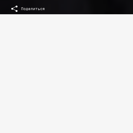
Поделиться
РАСШИФРОВКА ТЕКСТА ЛЕКЦИИ
Григорий Голосов: «Выборы 90-х были вполне
честными»
Особенности постсоветской электоральной
демократии
Чем политическое устройство России 1990-х
отличается от классической демократии?
Есть такой теоретический вопрос: создают
ли выборы демократию? И в каком-то смысле
ответ на этот вопрос очень прост:
существует много авторитарных
электоральных режимов, которые проводят