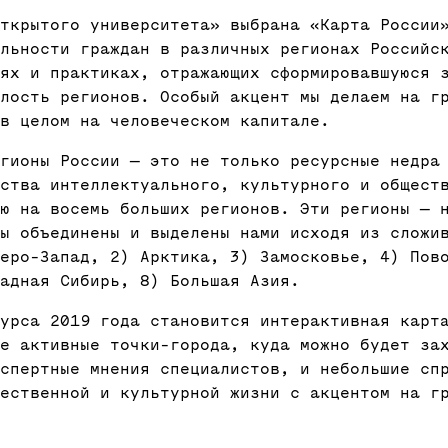
ткрытого университета» выбрана «Карта России
льности граждан в различных регионах Российс
иях и практиках, отражающих сформировавшуюся 
елость регионов. Особый акцент мы делаем на г
в целом на человеческом капитале.
егионы России — это не только ресурсные недра
ства интеллектуального, культурного и общест
ю на восемь больших регионов. Эти регионы — 
ны объединены и выделены нами исходя из сложи
еро-Запад, 2) Арктика, 3) Замосковье, 4) Пов
адная Сибирь, 8) Большая Азия.
урса 2019 года становится интерактивная карт
е активные точки-города, куда можно будет за
спертные мнения специалистов, и небольшие сп
щественной и культурной жизни с акцентом на г