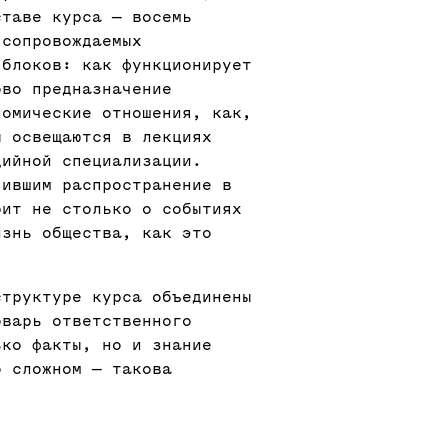
ставе курса — восемь
 сопровождаемых
 блоков: как функционирует
ово предназначение
номические отношения, как,
ы освещаются в лекциях
дийной специализации.
чившим распространение в
рит не столько о событиях
изнь общества, как это
структуре курса объединены
оварь ответственного
ько факты, но и знание
о сложном — такова