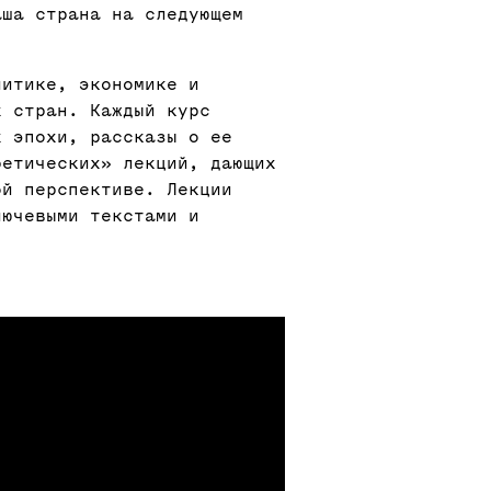
аша страна на следующем
литике, экономике и
х стран. Каждый курс
х эпохи, рассказы о ее
ретических» лекций, дающих
ой перспективе. Лекции
лючевыми текстами и