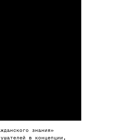
ажданского знания»
лушателей в концепции,