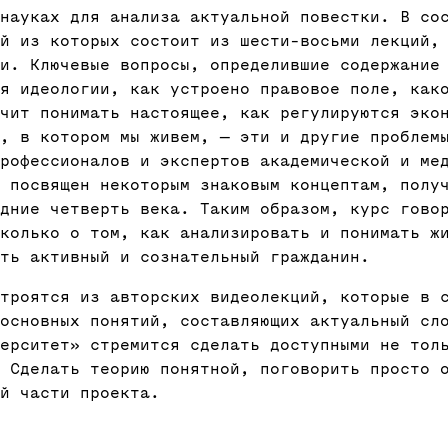
 науках для анализа актуальной повестки. В со
й из которых состоит из шести-восьми лекций,
и. Ключевые вопросы, определившие содержание
я идеологии, как устроено правовое поле, как
чит понимать настоящее, как регулируются эко
о, в котором мы живем, — эти и другие проблем
рофессионалов и экспертов академической и ме
 посвящен некоторым знаковым концептам, полу
дние четверть века. Таким образом, курс гово
сколько о том, как анализировать и понимать ж
ть активный и сознательный гражданин.
троятся из авторских видеолекций, которые в 
 основных понятий, составляющих актуальный сл
верситет» стремится сделать доступными не тол
 Сделать теорию понятной, поговорить просто 
й части проекта.