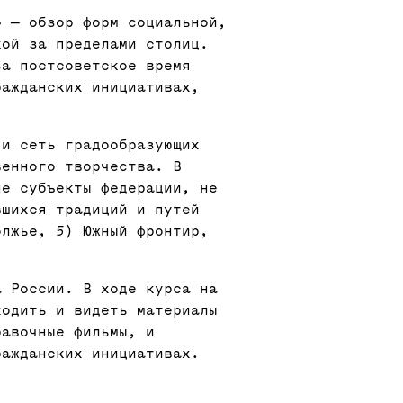
» — обзор форм социальной,
кой за пределами столиц.
за постсоветское время
ражданских инициативах,
 и сеть градообразующих
венного творчества. В
не субъекты федерации, не
вшихся традиций и путей
олжье, 5) Южный фронтир,
а России. В ходе курса на
ходить и видеть материалы
равочные фильмы, и
ражданских инициативах.