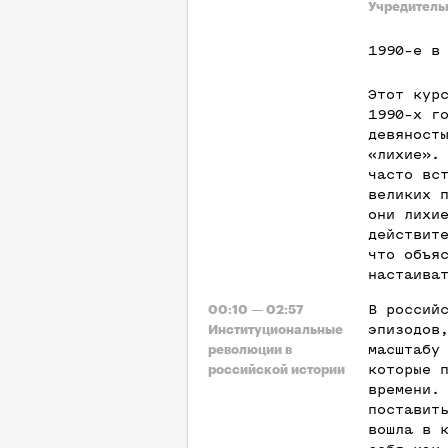
Учредитель
1990-е в
Этот кур
1990-х г
девяност
«лихие».
часто вс
великих 
они лихи
действит
что объя
настаива
В россий
00:10 — 02:57
эпизодов
Институциональные
масштабу
революции в
которые 
российской истории
времени.
поставит
вошла в 