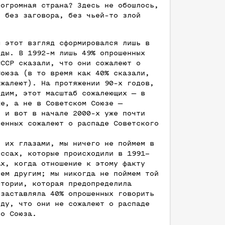
 огромная страна? Здесь не обошлось,
, без заговора, без чьей-то злой
м этот взгляд сформировался лишь в
оды. В 1992-м лишь 49% опрошенных
СССР сказали, что они сожалеют о
Союза (в то время как 40% сказали,
ожалеют). На протяжении 90-х годов,
идим, этот масштаб сожалеющих — в
же, а не в Советском Союзе —
, и вот в начале 2000-х уже почти
шенных сожалеют о распаде Советского
я их глазами, мы ничего не поймем в
ессах, которые происходили в 1991–
ах, когда отношение к этому факту
сем другим; мы никогда не поймем той
стории, которая предопределила
 заставляла 40% опрошенных говорить
оду, что они не сожалеют о распаде
го Союза.