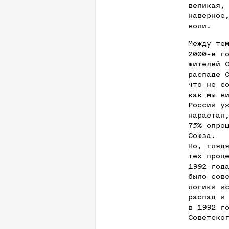
великая,
наверное
воли.
Между те
2000-е г
жителей 
распаде 
что не с
как мы в
России у
нарастал
75% опро
Союза.
Но, гляд
тех проц
1992 год
было сов
логики и
распад и
в 1992 г
Советско