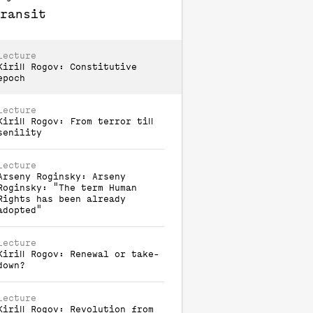
ransit
Lecture
Kirill
Rogov
:
Constitutive
epoch
Lecture
Kirill
Rogov
:
From terror till
senility
Lecture
Arseny
Roginsky
:
Arseny
Roginsky: "The term Human
Rights has been already
adopted"
Lecture
Kirill
Rogov
:
Renewal or take-
down?
Lecture
Kirill
Rogov
:
Revolution from