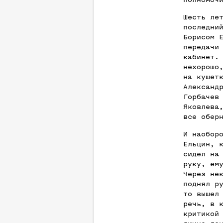
Шесть ле
последни
Борисом 
передачи
кабинет.
нехорошо
на кушет
Александ
Горбачев
Яковлева
все обер
И наобор
Ельцин, 
сидел на
руку, ем
Через не
поднял р
то вышел
речь, в 
критикой