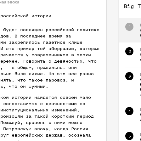
ная эпоха
Big T
 российской истории
1
с будет посвящен российской политике
одов. В последнее время за
ыми закрепилось газетное клише
 И это пример той аберрации, которая
2
тречается у современников в эпохи
перемен. Говорить о девяностых, что
е, — в общем, правильно: они
ельно были лихие. Но это все равно
3
снять, что такое паровоз, и
ть, что он шумный.
ской истории найдется совсем мало
, сопоставимых с девяностыми по
 институциональных изменений,
4
произошли за такой короткий период
 Пожалуй, вровень с ними можно
ь Петровскую эпоху, когда Россия
круг европейских держав, осознала
5