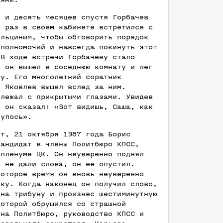
т и десять месяцев спустя Горбачев
й раз в своем кабинете встретился с
Ельциным, чтобы обговорить порядок
 полномочий и навсегда покинуть этот
 В ходе встречи Горбачеву стало
, он вышел в соседнюю комнату и лег
ку. Его многолетний соратник
р Яковлев вышел вслед за ним.
 лежал с прикрытыми глазами. Увидев
, он сказал: «Вот видишь, Саша, как
нулось».
от, 21 октября 1987 года Борис
кандидат в члены Политбюро КПСС,
 пленуме ЦК. Он неуверенно поднял
у не дали слова, он ее опустил.
которое время он вновь неуверенно
уку. Когда наконец он получил слово,
 на трибуну и произнес шестиминутную
которой обрушился со страшной
 на Политбюро, руководство КПСС и