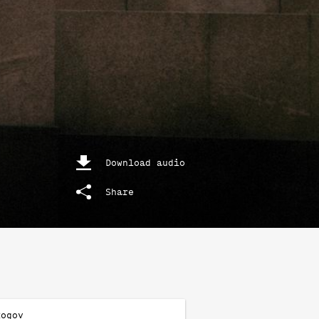
Download audio
Share
Rogov