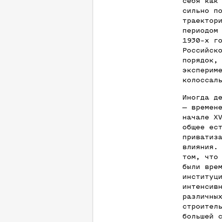
себя как
сильно п
траектор
периодом
1930-х г
Российск
порядок,
эксперим
колоссал
Иногда д
— времен
начале X
общее ес
приватиз
влияния.
том, что
были вре
институц
интенсив
различны
строител
большей 