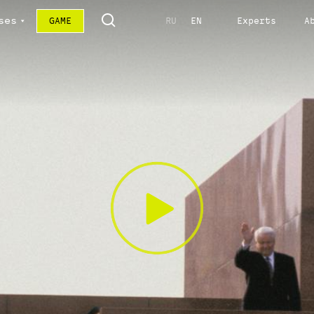
ses
GAME
RU
EN
Experts
A