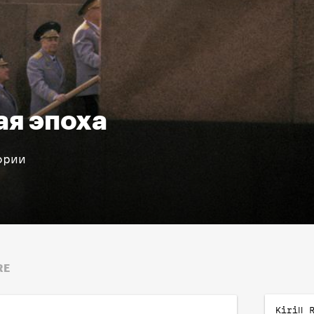
ая эпоха
ории
RE
Kirill