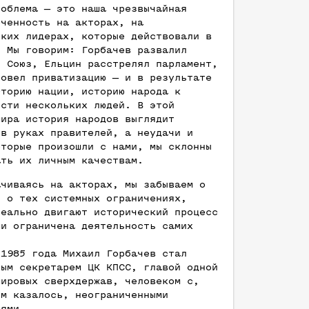
роблема — это наша чрезвычайная
оченность на акторах, на
ских лидерах, которые действовали в
. Мы говорим: Горбачев развалил
й Союз, Ельцин расстрелял парламент,
ровел приватизацию — и в результате
сторию нации, историю народа к
ости нескольких людей. В этой
мира история народов выглядит
 в руках правителей, а неудачи и
оторые произошли с нами, мы склонны
ать их личным качествам.
ачиваясь на акторах, мы забываем о
, о тех системных ограничениях,
реально двигают исторический процесс
ми ограничена деятельность самих
 1985 года Михаил Горбачев стал
ным секретарем ЦК КПСС, главой одной
мировых сверхдержав, человеком с,
им казалось, неограниченными
иями.