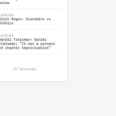
below
Lecture
Kirill
Rogov
:
Economics vs
Politics
Lecture
Daniel
Treisman
:
Daniel
Treisman: "It was a process
of chaotic improvisation"
All lectures