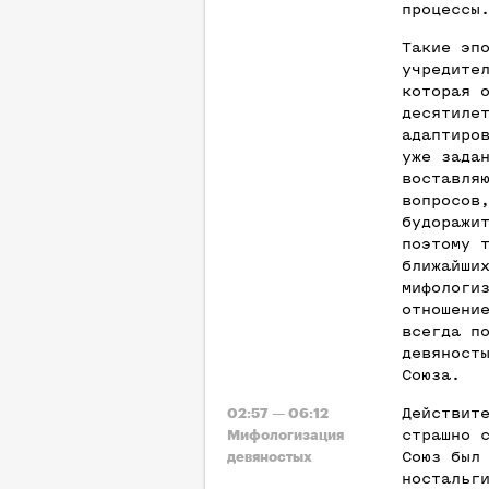
процессы
Такие эп
учредите
которая 
десятиле
адаптиро
уже зада
воставля
вопросов
будоражи
поэтому 
ближайши
мифологи
отношени
всегда п
девяност
Союза.
Действит
02:57 — 06:12
страшно 
Мифологизация
Союз был
девяностых
ностальг