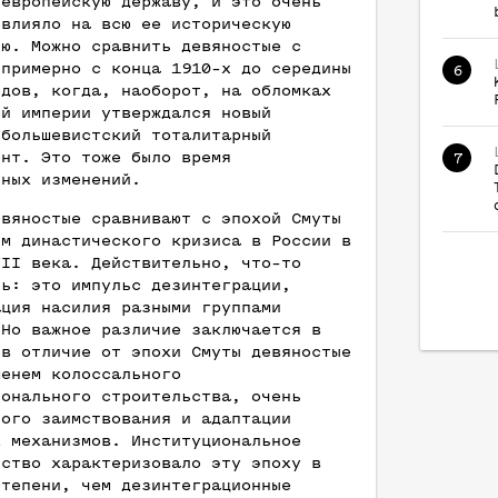
 европейскую державу, и это очень
овлияло на всю ее историческую
ию. Можно сравнить девяностые с
 примерно с конца 1910-х до середины
6
одов, когда, наоборот, на обломках
ой империи утверждался новый
 большевистский тоталитарный
ент. Это тоже было время
7
ьных изменений.
евяностые сравнивают с эпохой Смуты
ем династического кризиса в России в
VII века. Действительно, что-то
ть: это импульс дезинтеграции,
ация насилия разными группами
 Но важное различие заключается в
 в отличие от эпохи Смуты девяностые
менем колоссального
ионального строительства, очень
ного заимствования и адаптации
х механизмов. Институциональное
ьство характеризовало эту эпоху в
степени, чем дезинтеграционные