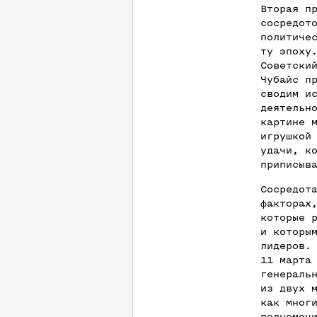
Вторая п
сосредот
политиче
ту эпоху
Советски
Чубайс п
сводим и
деятельн
картине 
игрушкой
удачи, к
приписыв
Сосредот
факторах
которые 
и которы
лидеров.
11 марта
генераль
из двух 
как мног
полномоч