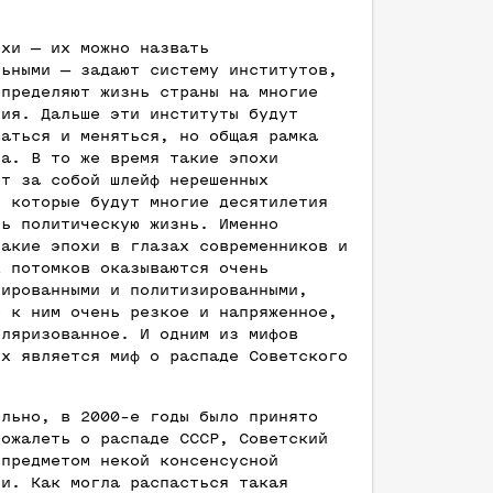
.
охи — их можно назвать
льными — задают систему институтов,
определяют жизнь страны на многие
тия. Дальше эти институты будут
ваться и меняться, но общая рамка
на. В то же время такие эпохи
ют за собой шлейф нерешенных
, которые будут многие десятилетия
ть политическую жизнь. Именно
такие эпохи в глазах современников и
х потомков оказываются очень
зированными и политизированными,
е к ним очень резкое и напряженное,
оляризованное. И одним из мифов
ых является миф о распаде Советского
ельно, в 2000-е годы было принято
сожалеть о распаде СССР, Советский
 предметом некой консенсусной
ии. Как могла распасться такая