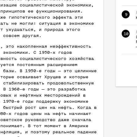
лизацию социалистической экономики,
 принципов ее функционирования.
9
аже гипотетического эффекта эти
дать не могли: ситуация в экономике
ет ухудшаться, и природа этого
10
я совсем другая.
х, это накопленная неэффективность
й экономики. С 1950-х годов
ивность социалистического хозяйства
руется постоянным расширением
й базы. В 1950-е годы — это целинные
оторые осваивает Хрущев и которые
т стабилизировать продовольственную
. В 1960-е годы — это разработка
зовых и нефтяных месторождений в
В 1970-е годы поддержку экономике
т быстрый рост цен на нефть. Когда в
980-х годов цены на нефть начинают
советское руководство даже сначала
 понимает. В тот момент в Америке
инфляция, и поэтому реальное падение