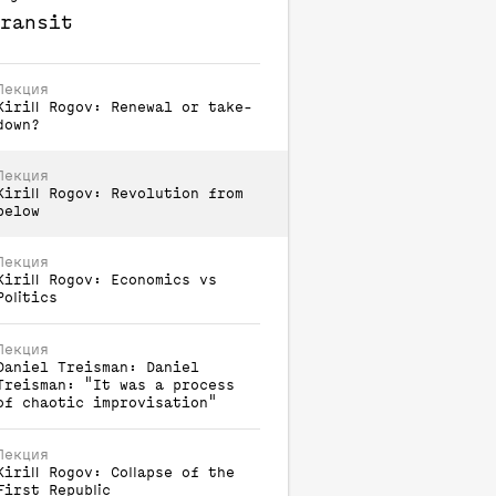
ransit
Лекция
Kirill
Rogov
:
Renewal or take-
down?
Лекция
Kirill
Rogov
:
Revolution from
below
Лекция
Kirill
Rogov
:
Economics vs
Politics
Лекция
Daniel
Treisman
:
Daniel
Treisman: "It was a process
of chaotic improvisation"
Лекция
Kirill
Rogov
:
Collapse of the
First Republic