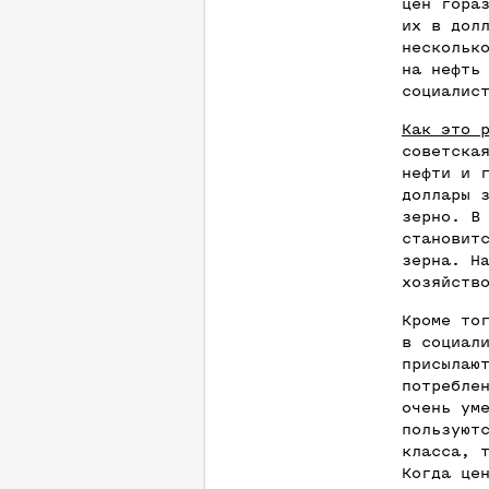
цен гора
их в дол
нескольк
на нефть
социалис
Как это 
советска
нефти и 
доллары 
зерно. В
становит
зерна. Н
хозяйств
Кроме то
в социал
присылаю
потребле
очень ум
пользуют
класса, 
Когда це