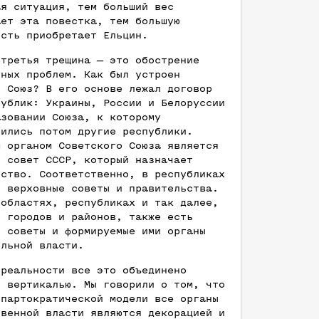
ая ситуация, тем больший вес
ает эта повестка, тем большую
ость приобретает Ельцин.
 третья трещина — это обострение
ьных проблем. Как был устроен
й Союз? В его основе лежал договор
публик: Украины, России и Белоруссии
азовании Союза, к которому
нились потом другие республики.
м органом Советского Союза является
й совет СССР, который назначает
ьство. Соответственно, в республиках
ь верховные советы и правительства.
 областях, республиках и так далее,
е городов и районов, также есть
е советы и формируемые ими органы
ельной власти.
 реальности все это объединено
й вертикалью. Мы говорили о том, что
 партократической модели все органы
твенной власти являются декорацией и