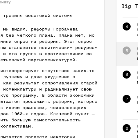
снизу
Big T
и трещины советской системы
4
к мы видим, реформы Горбачева
ся без четкого плана. Плана нет, но
омный спрос на реформы. Этот спрос
ены становится политическим ресурсом
5
а и его группы в противостоянии со
режневской партноменклатурой.
 интерпретирует отсутствие каких-то
6
к лучшему и даже ухудшение в
е как результат сопротивления старой
й номенклатуры и радикализует свою
скую программу. В области экономики
7
пытается продолжить реформы, которые
 к идеям пражских, чехословацких
оров 1960-х годов. Ключевой пункт —
вить большую самостоятельность
 коллективам.
8
 пытается провести некоторую