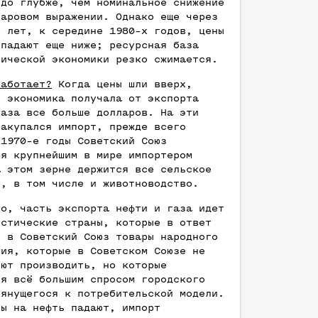
здо глубже, чем номинальное снижение
ларовом выражении. Однако еще через
о лет, к середине 1980-х годов, цены
 падают еще ниже; ресурсная база
тической экономики резко сжимается.
работает?
Когда цены шли вверх,
я экономика получала от экспорта
газа все больше долларов. На эти
закупался импорт, прежде всего
 1970-е годы Советский Союз
ся крупнейшим в мире импортером
а этом зерне держится все сельское
о, в том числе и животноводство.
го, часть экспорта нефти и газа идет
истические страны, которые в ответ
т в Советский Союз товары народного
ния, которые в Советском Союзе не
еют производить, но которые
ся всё большим спросом городского
тянущегося к потребительской модели.
ны на нефть падают, импорт