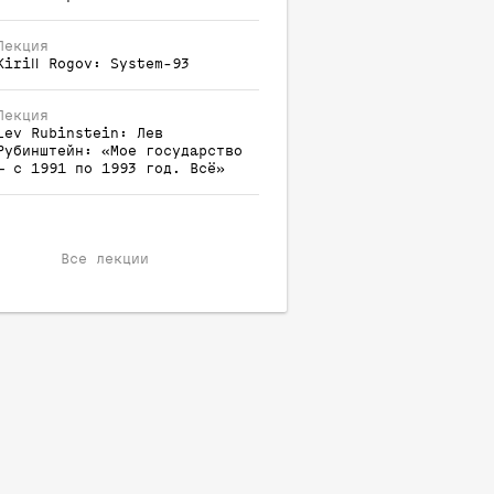
Лекция
Kirill
Rogov
:
System-93
Лекция
Lev
Rubinstein
:
Лев
Рубинштейн: «Мое государство
— с 1991 по 1993 год. Всё»
Все лекции