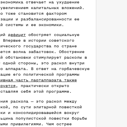
 экономика отвечает на ухудшение
 увеличением капитальных вложений.
то тоже становится фактором
изации и разбалансированности ее
ой системы и ее экономики.
щий
дефицит
обостряет социальную
. Впервые в истории советского
тического государства по стране
ается волна забастовок. Обострение
ой обстановки стимулирует расколы в
С одной стороны, это раскол внутри
го аппарата. В ответ на горбачевскую
зацию его политической программы
тивная часть партаппарата также
ируется
, практически открыто
оставляя себя этой программе.
иния раскола — это раскол между
ской, по сути элитарной повесткой
йки и консолидировавшейся вокруг
льцина популистской повестки борьбы
ными привилегиями. Чем острее