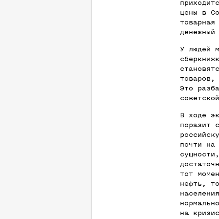
приходит
цены в С
товарная
денежный
У людей 
сберкниж
становят
товаров,
Это разб
советско
В ходе э
поразит 
российск
почти на
сущности
достаточ
тот моме
нефть, т
населени
нормальн
на кризи