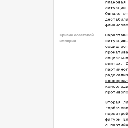
плановая
ситуации
Однако э
дестабил
финансов
Нарастаю
Кризис советской
ситуацию
империи
социалис
прокатыв
социальн
элитах. 
партийно
радикали
консерва
консолид
противоп
Вторая л
горбачев
перестро
фигуры Е
с партий