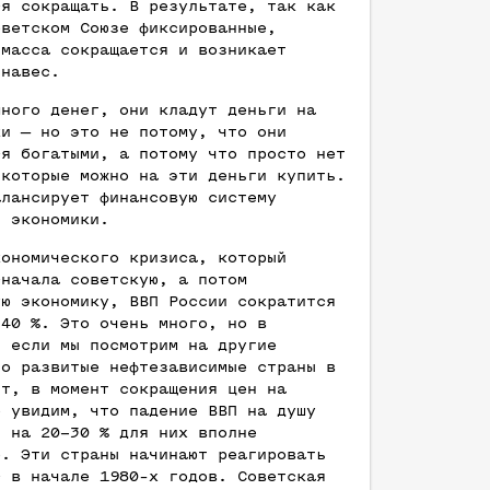
ся сокращать. В результате, так как
оветском Союзе фиксированные,
 масса сокращается и возникает
 навес.
много денег, они кладут деньги на
ки — но это не потому, что они
ся богатыми, а потому что просто нет
 которые можно на эти деньги купить.
алансирует финансовую систему
й экономики.
кономического кризиса, который
сначала советскую, а потом
ую экономику, ВВП России сократится
 40 %. Это очень много, но в
, если мы посмотрим на другие
но развитые нефтезависимые страны в
нт, в момент сокращения цен на
о увидим, что падение ВВП на душу
я на 20–30 % для них вполне
о. Эти страны начинают реагировать
с в начале 1980-х годов. Советская