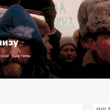
низу
ской системы
Kirill