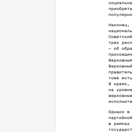
социальн
приобрет
популярн
Наконец,
национал
Советски
трех рес
— об обр
присоеди
Верховны
Верховны
правител
тоже ест
В краях,
на уровн
верховны
исполнит
Однако в
партийно
в рамках
государс