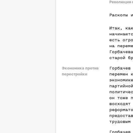
Революция 
Расколы 
Итак, ка
начинают
есть огр
на перем
Горбачев
старой б
Горбачев
Экономика против
перемен 
перестройки
экономик
партийно
политиче
он тоже 
восходят
реформат
предоста
трудовым
Горбачев