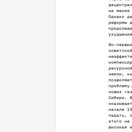
децентра
не меняя
Однако д
реформы 
продолжа
ухудшени
Во-первы
советско
неэффект
компенси
ресурсно
земли, к
позволяю
проблему
новых га
Сибири. 
оказывае
начале 1
падать, 
этого не
высокая 