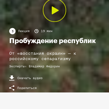
Лекция
19 мин
5
Пробуждение республик
От «восстания окраин» — к
российскому сепаратизму
Эксперты
:
Владимир
Федорин
Скачать аудио
Поделиться
РАСШИФРОВКА ТЕКСТА ЛЕКЦИИ