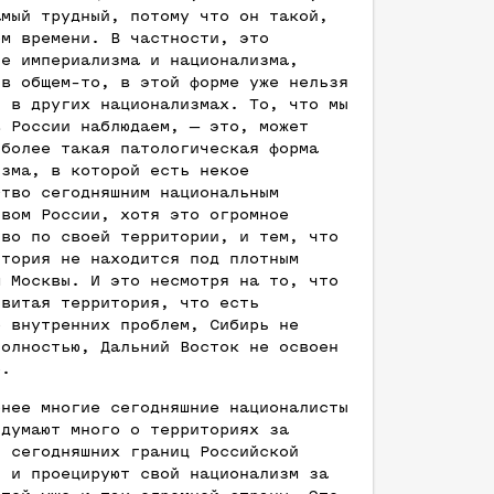
амый трудный, потому что он такой,
ем времени. В частности, это
ие империализма и национализма,
 в общем-то, в этой форме уже нельзя
ь в других национализмах. То, что мы
в России наблюдаем, — это, может
иболее такая патологическая форма
изма, в которой есть некое
ство сегодняшним национальным
твом России, хотя это огромное
тво по своей территории, и тем, что
итория не находится под плотным
м Москвы. И это несмотря на то, что
звитая территория, что есть
о внутренних проблем, Сибирь не
полностью, Дальний Восток не освоен
ю.
енее многие сегодняшние националисты
 думают много о территориях за
и сегодняшних границ Российской
и и проецируют свой национализм за