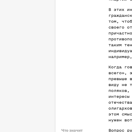
В этих и
гражданс
том, что
своего о
причастн
противоп
таким те
индивиду
например
Когда го
всего», 
превыше 
виду не 
поляков,
интересы
отечеств
олигархо
этом смы
нужен во
Вопрос р
Что значит