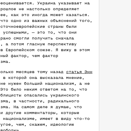
реоценивается. Украина указывает на
прошлое не настолько определяет
нее, как это иногда может казаться.
 что одно из важных объяснений того,
осточноевропейские страны были
о успешными, — это то, что они
 рано смогли получить сначала
ю, а потом гласную перспективу
 в Европейском союзе. Я вижу в этом
жный фактор, чем фактор
изма.
колько месяцев тому назад
статья Энн
, в которой она высказала мнение,
ине нужен больший национализм, а не
 Это было неким ответом на то, что
ублицисты опасались украинского
изма, в частности, радикального
изма. На самом деле я думаю, что
 и другие комментаторы, которые
о национализме, имеют в виду что-то
ругое, чем, скажем, идеологию
свободы».