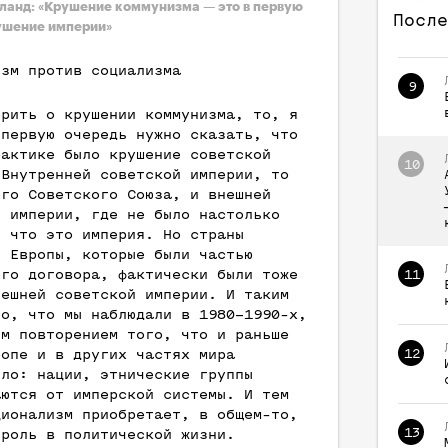
ланд: «Крушение коммунизма — это в первую
После
ушение империи»
изм против социализма
9
орить о крушении коммунизма, то, я
 первую очередь нужно сказать, что
рактике было крушение советской
10
 Внутренней советской империи, то
ого Советского Союза, и внешней
й империи, где не было настолько
, что это империя. Но страны
й Европы, которые были частью
ого договора, фактически были тоже
11
нешней советской империи. И таким
то, что мы наблюдали в 1980–1990-х,
им повторением того, что и раньше
ропе и в других частях мира
12
ило: нации, этнические группы
аются от имперской системы. И тем
ционализм приобретает, в общем-то,
13
 роль в политической жизни.