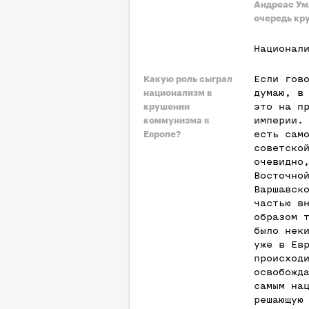
Андреас Ум
очередь кр
Национал
Если гов
Какую роль сыграл
думаю, в
национализм в
это на п
крушении
империи.
коммунизма в
есть сам
Европе?
советско
очевидно
Восточно
Варшавск
частью в
образом 
было нек
уже в Ев
происход
освобожд
самым на
решающую