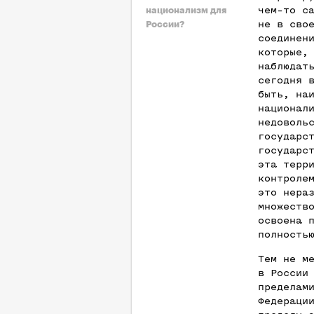
чем-то с
национализм для
не в сво
России?
соединен
которые,
наблюдат
сегодня 
быть, на
национал
недоволь
государс
государс
эта терр
контроле
это нера
множеств
освоена 
полность
Тем не м
в России
пределам
Федераци