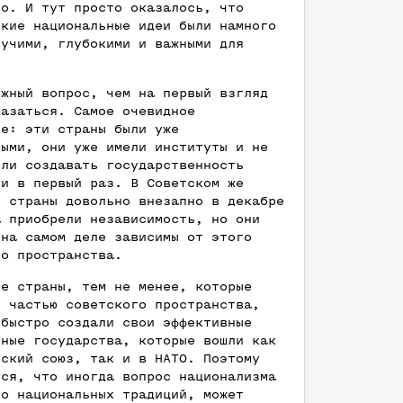
во. И тут просто оказалось, что
ские национальные идеи были намного
вучими, глубокими и важными для
ожный вопрос, чем на первый взгляд
казаться. Самое очевидное
ие: эти страны были уже
мыми, они уже имели институты и не
ыли создавать государственность
ли в первый раз. В Советском же
и страны довольно внезапно в декабре
а приобрели независимость, но они
 на самом деле зависимы от этого
го пространства.
ие страны, тем не менее, которые
и частью советского пространства,
 быстро создали свои эффективные
ьные государства, которые вошли как
йский союз, так и в НАТО. Поэтому
тся, что иногда вопрос национализма
то национальных традиций, может