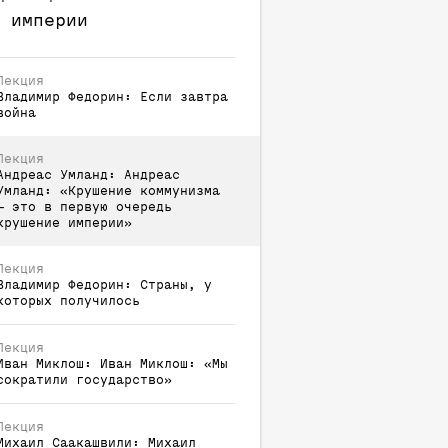
 империи
Лекция
Владимир
Федорин
:
Если завтра
война
Лекция
Андреас
Умланд
:
Андреас
Умланд: «Крушение коммунизма
— это в первую очередь
крушение империи»
Лекция
Владимир
Федорин
:
Страны, у
которых получилось
Лекция
Иван
Миклош
:
Иван Миклош: «Мы
сократили государство»
Лекция
Михаил
Саакашвили
:
Михаил