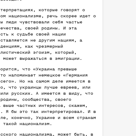
нтерпретациях, которые говорят о
ком национализме, речь скорее идет о
бы люди чувствовали себя частью
течества, своей родины. И эта
ость к судьбе своей нации
оставляется не другим нациям, а
нденциям, как чрезмерный
алистический эгоизм, который,
, может выражаться в эмиграции.
ворится, что «Украина превыше
это напоминает немецкое «Германия
всего». Но на самом деле имеется в
то, что украинцы лучше евреев, или
 или русских. А имеется в виду, что
 родины, сообщества, своего
а выше частных интересов, скажем,
в. Я бы это так интерпретировал. И в
сле, конечно, Украине и всем странам
т такой национализм.
усского национализма, может быть, в