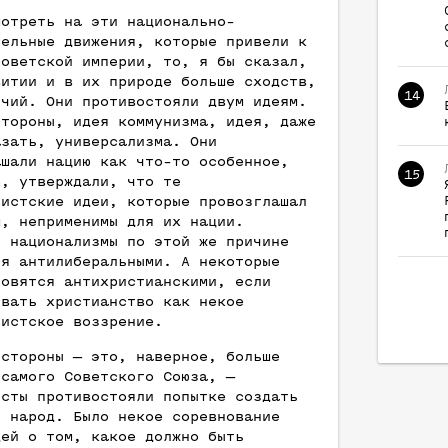
мотреть на эти национально-
тельные движения, которые привели к
советской империи, то, я бы сказал,
витии и в их природе больше сходств,
14
ичий. Они противостояли двум идеям.
стороны, идея коммунизма, идея, даже
азать, универсализма. Они
ашали нацию как что-то особенное,
15
е, утверждали, что те
листские идеи, которые провозглашал
м, неприменимы для их нации.
е национализмы по этой же причине
ся антилиберальными. А некоторые
новятся антихристианскими, если
ивать христианство как некое
листское воззрение.
 стороны — это, наверное, больше
 самого Советского Союза, —
исты противостояли попытке создать
й народ. Было некое соревнование
дей о том, какое должно быть