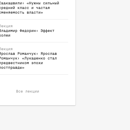
Саакашвили: «Нужны сильный
средний класс и частая
сменяемость власти»
Лекция
Владимир
Федорин
:
Эффект
колеи
Лекция
Ярослав
Романчук
:
Ярослав
Романчук: «Лукашенко стал
предвестником эпохи
постправды»
Все лекции