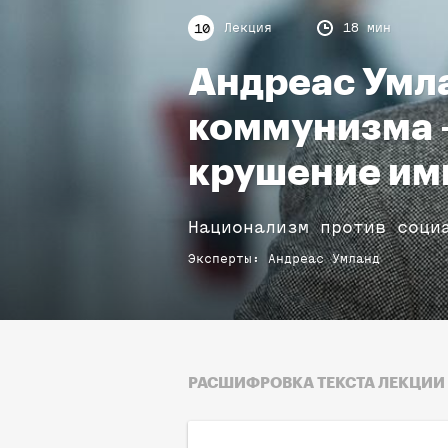
Лекция
18 мин
10
Андреас Умл
коммунизма —
крушение им
Национализм против соци
Эксперты
:
Андреас
Умланд
РАСШИФРОВКА ТЕКСТА ЛЕКЦИИ