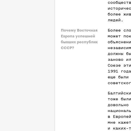
сообщест
историче
более жи
людей.
Более сл
Почему Восточная
может по
Европа успешней
объяснен
бывших республик
независи
СССР?
должны б
заново и
Союзе эт
1991 год
еще были
советско
Балтийск
тоже был
довольно
национал
в Европе
мне каже
и каких-