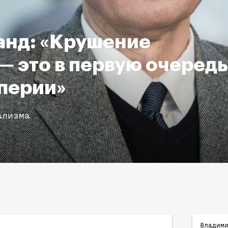
анд: «Крушение
 это в первую очередь
перии»
ализма
Владим