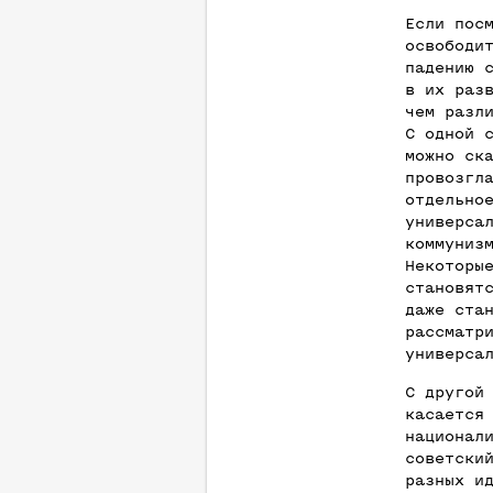
Если пос
освободи
падению 
в их раз
чем разл
С одной 
можно ск
провозгл
отдельно
универса
коммуниз
Некоторы
становят
даже ста
рассматр
универса
С другой
касается
национал
советски
разных и