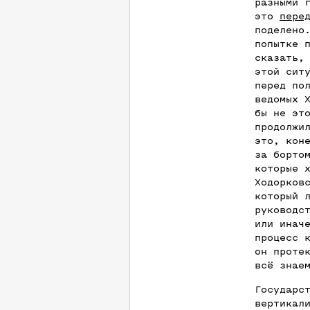
разными 
это
пере
поделено
попытке 
сказать,
этой сит
перед по
ведомых 
бы не эт
продолжи
это, кон
за борто
которые 
Ходорков
который 
руководс
или инач
процесс 
он проте
всё знае
Государс
вертикал