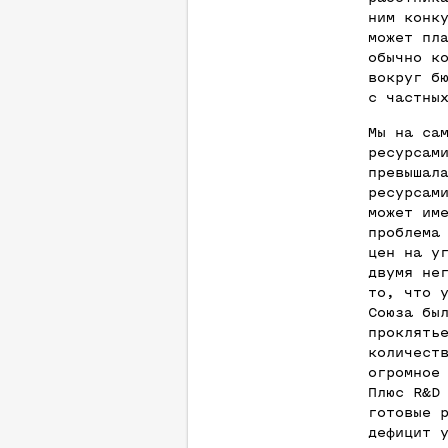
ним конк
может пл
обычно к
вокруг б
с частны
Мы на са
ресурсам
превышал
ресурсам
может им
проблема
цен на у
двумя не
то, что 
Союза бы
проклять
количест
огромное
Плюс R&D
готовые 
дефицит 