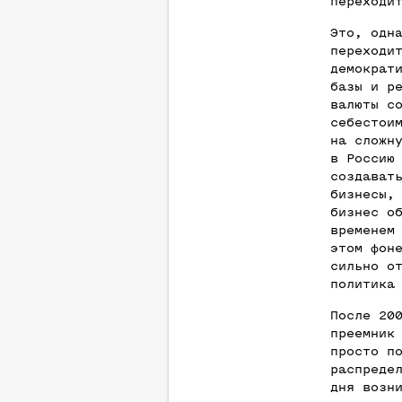
переходи
Это, одн
переходи
демократ
базы и р
валюты с
себестои
на сложн
в Россию
создават
бизнесы,
бизнес о
временем
этом фон
сильно о
политика
После 20
преемник
просто п
распреде
дня возн