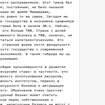
ьного распределения. Этот тренд был
ым, постоянным; не было никакой
зации во время Медведева,
ило ровно то же самое. Сегодня мы
лю государства в экономике сравнимую
оторая была в начале 90-х. Сейчас,
, это больше 70%. Страны с долей
твенного бизнеса в 70%, конечно, не
итаться капиталистическими. Это
я странная форма почти феодального
 сути государства с современной
 экономикой. В таком гибриде мы на
проживаем.
 общие закономерности в развитии
ресурсами стран: в частности, это
ивность использования ресурсов,
ивность институтов, перекос в
ресурсного бизнеса и деградация
ного. Объяснение очень простое:
сурсный бизнес может платить
ьную маржу собственникам и
ам, нересурсные бизнесы не могут с