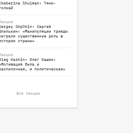
Ekaterina
Shulman
:
Тяни-
толкай
Лекция
Sergey
Shpilkin
:
Сергей
Шпилькин: «Манипуляции трижды
сыграли существенную роль в
истории страны»
Лекция
Oleg
Kashin
:
Олег Кашин:
«Мотивация была и
распилочная, и политическая»
Все лекции