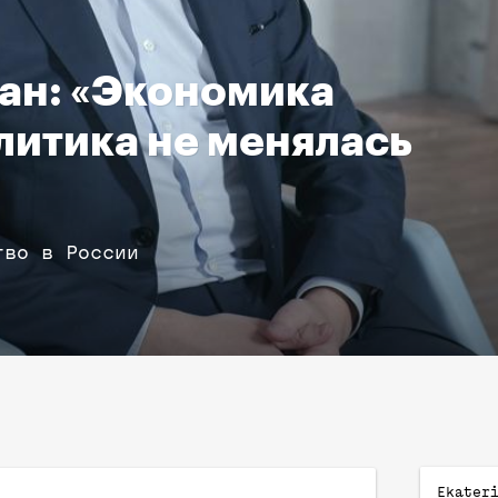
ан: «Экономика
литика не менялась
тво в России
Ekater