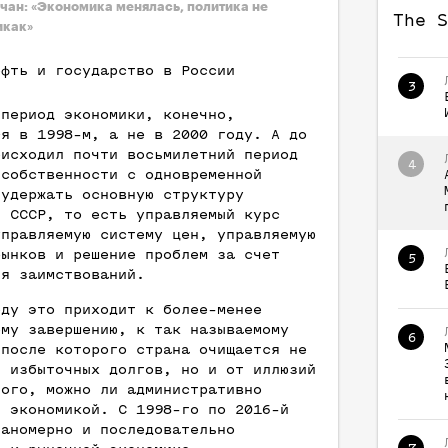
чан: «Экономика менялась, политика не
The S
икак»
ефть и государство в России
3
 период экономики, конечно,
ся в 1998-м, а не в 2000 году. А до
оисходил почти восьмилетний период
4
 собственности с одновременной
 удержать основную структуру
и СССР, то есть управляемый курс
управляемую систему цен, управляемую
рынков и решение проблем за счет
5
ия заимствований.
оду это приходит к более-менее
ому завершению, к так называемому
6
 после которого страна очищается не
т избыточных долгов, но и от иллюзий
того, можно ли административно
ь экономикой. С 1998-го по 2016-й
ланомерно и последовательно