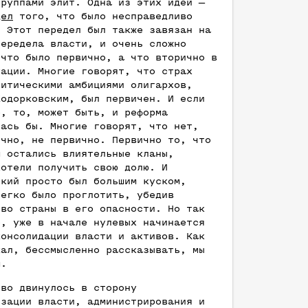
группами элит. Одна из этих идей —
дел
того, что было несправедливо
. Этот передел был также завязан на
передела власти, и очень сложно
 что было первично, а что вторично в
уации. Многие говорят, что страх
литическими амбициями олигархов,
Ходорковским, был первичен. И если
о, то, может быть, и реформа
лась бы. Многие говорят, что нет,
ечно, не первично. Первично то, что
м остались влиятельные кланы,
хотели получить свою долю. И
ский просто был большим куском,
легко было проглотить, убедив
тво страны в его опасности. Но так
е, уже в начале нулевых начинается
консолидации власти и активов. Как
кал, бессмысленно рассказывать, мы
м.
тво двинулось в сторону
изации власти, администрирования и