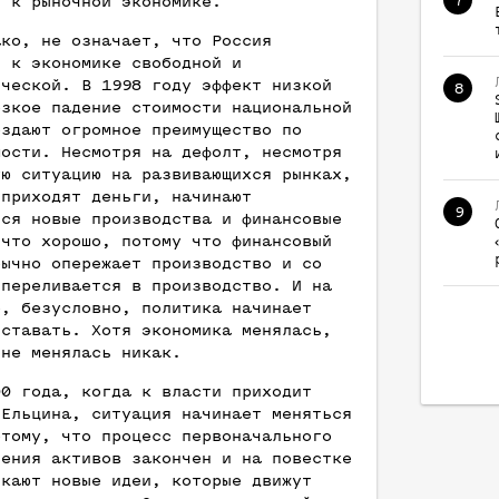
т к рыночной экономике.
7
ако, не означает, что Россия
т к экономике свободной и
ической. В 1998 году эффект низкой
8
езкое падение стоимости национальной
оздают огромное преимущество по
мости. Несмотря на дефолт, несмотря
ую ситуацию на развивающихся рынках,
 приходят деньги, начинают
9
ься новые производства и финансовые
 что хорошо, потому что финансовый
бычно опережает производство и со
 переливается в производство. И на
е, безусловно, политика начинает
тставать. Хотя экономика менялась,
 не менялась никак.
00 года, когда к власти приходит
 Ельцина, ситуация начинает меняться
отому, что процесс первоначального
ления активов закончен и на повестке
икают новые идеи, которые движут