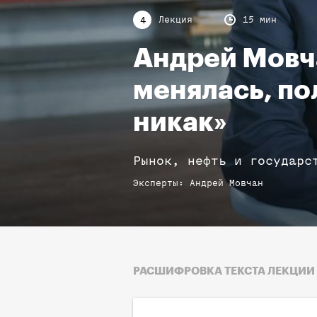
Лекция
15 мин
4
Андрей Мовч
менялась, по
никак»
Рынок, нефть и государс
Эксперты
:
Андрей
Мовчан
РАСШИФРОВКА ТЕКСТА ЛЕКЦИИ