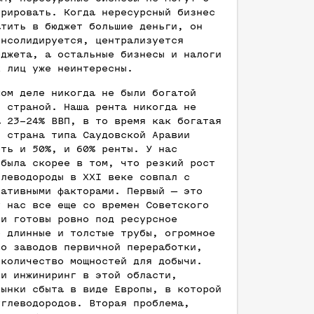
урировать. Когда нересурсный бизнес
атить в бюджет большие деньги, он
онсолидируется, централизуется
юджета, а остальные бизнесы и налоги
х лиц уже неинтересны.
мом деле никогда не были богатой
и страной. Наша рента никогда не
а 23–24% ВВП, в то время как богатая
и страна типа Саудовской Аравии
еть и 50%, и 60% ренты. У нас
 была скорее в том, что резкий рост
глеводороды в XXI веке совпал с
гативными факторами. Первый — это
у нас все еще со времен Советского
ли готовы ровно под ресурсное
е длинные и толстые трубы, огромное
во заводов первичной переработки,
 количество мощностей для добычи.
 и инжиниринг в этой области,
рынки сбыта в виде Европы, в которой
углеводородов. Вторая проблема,