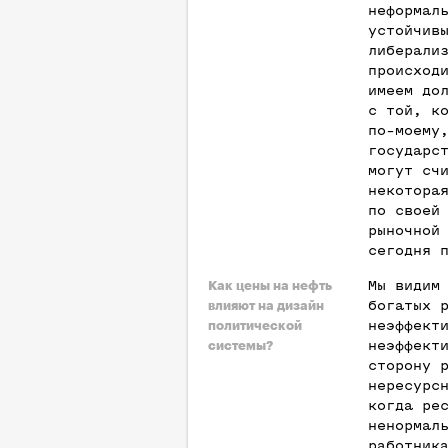
неформал
устойчив
либерали
происход
имеем до
с той, к
по-моему
государс
могут сч
некотора
по своей
рыночной
сегодня 
Мы видим
Как цены на нефть
богатых 
влияют на дизайн
неэффект
политической
неэффект
системы?
сторону 
нересурс
когда ре
ненормал
работник