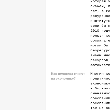
которая 
скажем, 
лет, в Р
ресурсно
институт
если бы 
2010 год
нельзя х
сослагат
могли бы
безресур
знаем мн
ресурсов
автократ
Многим х
Как политика влияет
политиче
на экономику?
экономик
в больши
сменяемо
обеспечи
обеспечи
Так не б