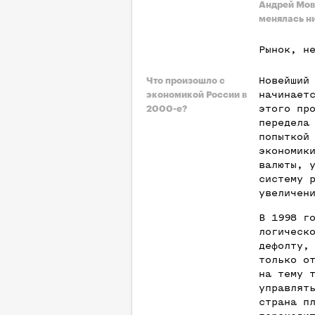
Андрей Мов
менялась н
Рынок, н
Новейший
Что произошло с
начинает
экономикой России в
этого пр
2000-е?
передела
попыткой
экономик
валюты, 
систему 
увеличен
В 1998 г
логическ
дефолту,
только о
на тему 
управлят
страна п