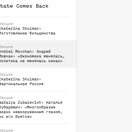
tate Comes Back
Лекция
Ekaterina
Shulman
:
Изготовление большинства
Лекция
Andrei
Movchan
:
Андрей
Мовчан: «Экономика менялась,
политика не менялась никак»
Лекция
Ekaterina
Shulman
:
Вертикальная Россия
Лекция
Natalya
Zubarevich
:
Наталья
Зубаревич: «Многообразие
видно невооруженным глазом,
но его боятся»
Лекция