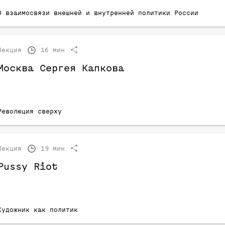
О взаимосвязи внешней и внутренней политики России
Лекция
16 мин
Москва Сергея Капкова
Революция сверху
Лекция
19 мин
Pussy Riot
Художник как политик