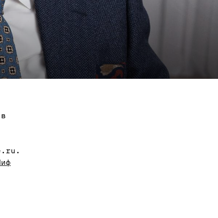
 в
e.ru.
Миф