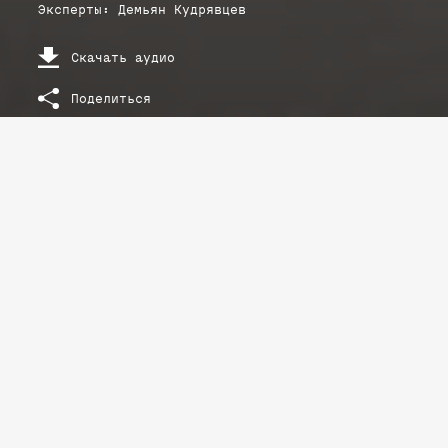
Эксперты
:
Демьян
Кудрявцев
Скачать аудио
Поделиться
РАСШИФРОВКА ТЕКСТА ЛЕКЦИИ
Демьян Кудрявцев: «Олигархи первой волны подменяли
институты»
Большой бизнес в постсоветской России:
особенности становления и выживания
Чем олигархическая эпоха 1990-х отличалась от
нынешней?
Олигархическая эпоха 1990-х годов
отличается от нынешней тем, что олигархи