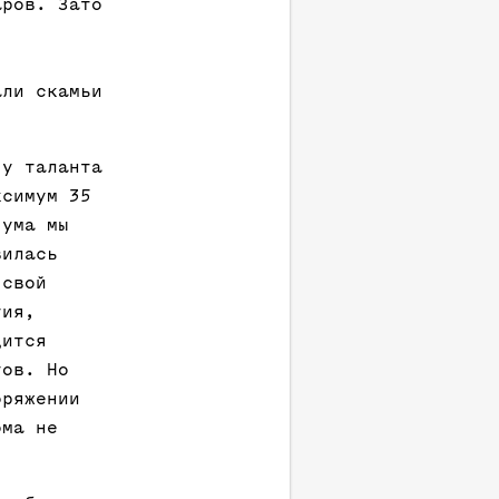
аров. Зато
али скамьи
 у таланта
ксимум 35
 ума мы
вилась
 свой
тия,
дится
тов. Но
оряжении
ома не