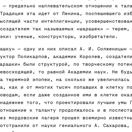
 — предельно наплевательском отношении к тал
Традиция эта идет от Ленина, поспешившего из
ыслящей части интеллигенции, усовершенствова
создателем так называемых «шарашек» — тюрем,
эки: ученые, конструкторы, изобретатели.
ашку» — одну из них описал А. И. Солженицын 
уктор Поликарпов, академик Королев, создател
арашки» были структурой, по творческому поте
евосходящей, то равной Академии наук. Не буд
а тюремной эпопеи, на сколько же увеличилась
а, как и от многих тысяч попавших в клетку п
оводам, если даже созданное ими в клетке ока
надежнее того, что проектировали лучшие умы 
отношение к таланту продолжалось и в послест
ез мордовские лагеря прошел всемирно известн
отстранили от науки гениального А. Сахарова,