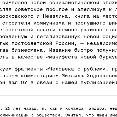
 символов новой социалистической эпох
сляя советское прошлое и апеллируя к 
дорковского и Невзлина, книга на мест
 строителя коммунизма и послушного ви
е советской власти демонстративно ста
рожденную и легализованную новой соци
тью постсоветской России, — независим
тва бизнесмена. Издание быстро получи
сть в качестве «манифеста новой буржу
куем фрагменты «Человека с рублем», п
альным комментарием Михаила Ходорковс
он дал ОУ в связи с нашей публикацией
, 25 лет назад, я, как и команда Гайдара, не
оммуникации с обществом. Считал, что люди им