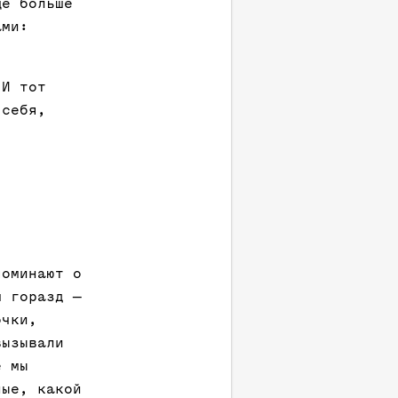
ще больше
ами:
 И тот
 себя,
поминают о
м горазд —
очки,
вызывали
е мы
ные, какой