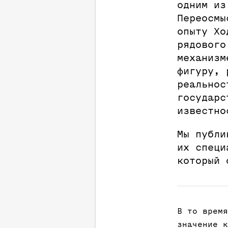
одним из
Переосмы
опыту Хо
рядового
механизм
фигуру, 
реальнос
государс
известно
Мы публи
их специ
который 
В то время
значение к