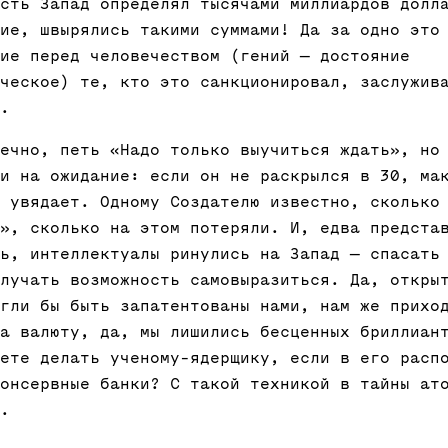
сть Запад определял тысячами миллиардов долл
ие, швырялись такими суммами! Да за одно это
ие перед человечеством (гений — достояние
ческое) те, кто это санкционировал, заслужив
.
ечно, петь «Надо только выучиться ждать», но
и на ожидание: если он не раскрылся в 30, ма
 увядает. Одному Создателю известно, сколько
», сколько на этом потеряли. И, едва предста
ь, интеллектуалы ринулись на Запад — спасать
лучать возможность самовыразиться. Да, откры
гли бы быть запатентованы нами, нам же прихо
а валюту, да, мы лишились бесценных бриллиан
ете делать ученому-ядерщику, если в его расп
онсервные банки? С такой техникой в тайны ат
.