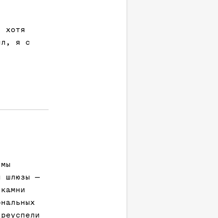
, хотя
ил, я с
 мы
и шлюзы —
 камни
ональных
преуспели