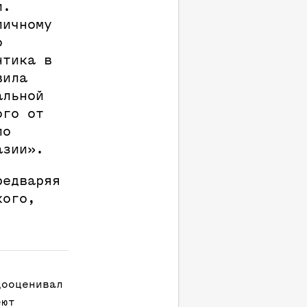
и.
личному
о
нтика в
вила
альной
ого от
ло
азии».
редваряя
кого,
:
дооценивал
еют