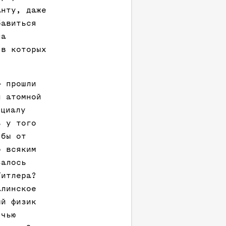
анту, даже
бавиться
на
 в которых
— прошли
и атомной
нциалу
ь у того
 бы от
о всяким
залось
Гитлера?
алинское
ый физик
 чью