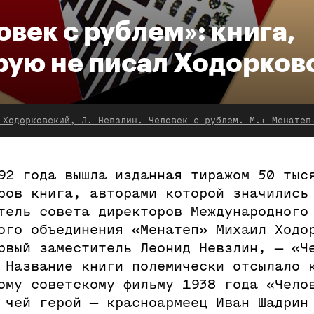
овек с рублем»: книга,
рую не писал Ходорков
 Ходорковский, Л. Невзлин. Человек с рублем. М.: Менатеп
92 года вышла изданная тиражом 50 тыс
ров книга, авторами которой значились
тель совета директоров Международного
ого объединения «Менатеп» Михаил Ходо
рвый заместитель Леонид Невзлин, — «Ч
 Название книги полемически отсылало 
ому советскому фильму 1938 года «Чело
 чей герой — красноармеец Иван Шадрин