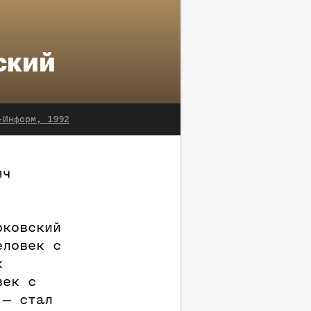
ский
-Информ, 1992
яч
рковский
еловек с
к
век с
 — стал