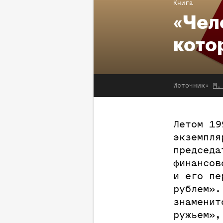
Книга
«Чел
кото
Источник:
М.
Летом 19
экземпля
председа
финансов
и его пе
рублем».
знаменит
ружьем»,