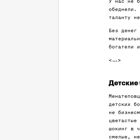
У нас не б
обеднели. 
таланту не
Без денег 
материальн
богатели и
<…>
Детские 
Менатеповц
детских бо
не бизнесм
цветастые 
шокинг в ч
смелые, не