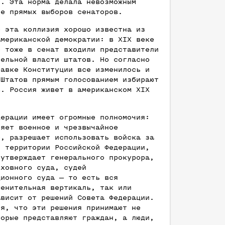
и. Эта норма делала невозможным
ие прямых выборов сенаторов.
о эта коллизия хорошо известна из
американской демократии: в XIX веке
е тоже в сенат входили представители
тельной власти штатов. Но согласно
равке Конституции все изменилось и
 Штатов прямым голосованием избирают
в. Россия живет в американском XIX
дерации имеет огромные полномочия:
ляет военное и чрезвычайное
е, разрешает использовать войска за
и территории Российской Федерации,
 утверждает генерального прокурора,
рховного суда, судей
ционного суда — то есть вся
менительная вертикаль, так или
ависит от решений Совета Федерации.
ся, что эти решения принимают не
торые представляют граждан, а люди,