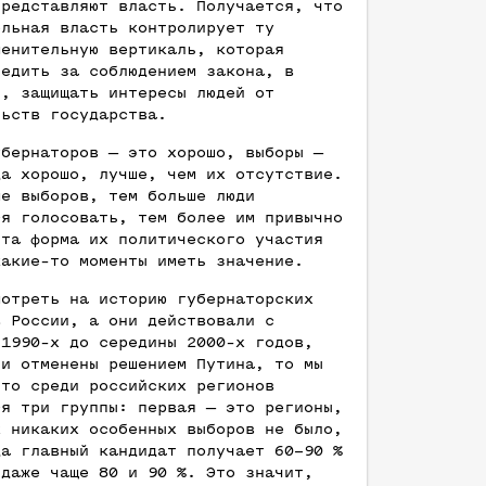
представляют власть. Получается, что
ельная власть контролирует ту
менительную вертикаль, которая
ледить за соблюдением закона, в
и, защищать интересы людей от
льств государства.
убернаторов — это хорошо, выборы —
да хорошо, лучше, чем их отсутствие.
ше выборов, тем больше люди
ся голосовать, тем более им привычно
эта форма их политического участия
какие-то моменты иметь значение.
мотреть на историю губернаторских
в России, а они действовали с
 1990-х до середины 2000-х годов,
ли отменены решением Путина, то мы
что среди российских регионов
ся три группы: первая — это регионы,
х никаких особенных выборов не было,
да главный кандидат получает 60–90 %
 даже чаще 80 и 90 %. Это значит,