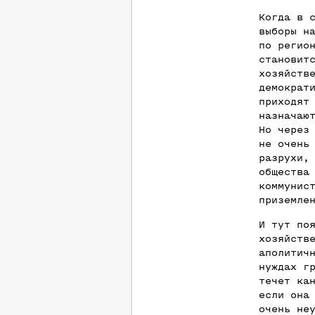
Когда в 
выборы н
по регио
становит
хозяйств
демократ
приходят
назначаю
Но через
не очень
разрухи,
общества
коммунис
приземле
И тут по
хозяйств
аполитич
нуждах г
течет ка
если она
очень не