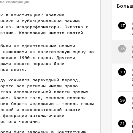
ие корпорации
Больш
ак в Конституции? Крепкие
енники и субнациональные режимы.
17
ты vs. младореформаторы. Схватка с
натами. Корпорации вместо партий
 были не единственными новыми
18
, вышедшими на политическую сцену во
оловине 1990-х годов. Другими
арами нового порядка были
ьные элиты.
19
оду кончался переходный период,
торого все регионы имели право
 глав исполнительной власти прямым
нием. Кроме того, менялся порядок
20
ания Совета Федерации — теперь главы
ельной и законодательной власти
в федерации автоматически
ись его членами.
21
нормы были заложены в Конституцию