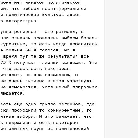
гионе нет никакой политической
ции, что выборы носят формальный
 и политическая культура здесь
но авторитарна.
руппа регионов — это регионы, в
были однажды проведены выборы более-
нкурентные, то есть когда победитель
не больше 60 % голосов, но в
е время тут те же результаты: все
–75 % получает главный кандидат. Это
, что здесь есть некоторая
ция элит, но она подавлена, и
 не очень активно в этом участвуют.
 не демократия, хотя некий плюрализм
блюдается.
 есть еще одна группа регионов, где
ески проходили то конкурентные, то
ентные выборы. И это означает, что
ть плюрализм и есть некоторая
ция элитных групп за политический