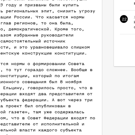
93 году и призваны были купить
ть региональных элит, снизить угрозу
рации России. Что касается нормы
22
 глав регионов, то она была,
но, демократической. Кроме того,
разом избранные руководители
 самостоятельный источник
ости, и это уравновешивало слишком
дентскую конструкцию конституции.
ется нормы о формировании Совета
и, то тут гораздо сложнее. Вообще в
Конституции, который по итогам
ционного совещания был 8 ноября
н Ельцину, говорилось просто, что в
дерации входят два представителя от
субъекта федерации. А вот через три
да проект был опубликован в
кой газете», там уже содержалась
том, что в Совет Федерации входят по
редставителю от исполнительной и
тельной власти каждого субъекта