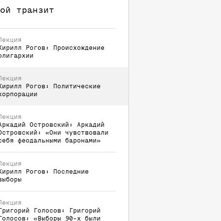
ой транзит
Лекция
Кирилл
Рогов
:
Происхождение
олигархии
Лекция
Кирилл
Рогов
:
Политические
корпорации
Лекция
Аркадий
Островский
:
Аркадий
Островский: «Они чувствовали
себя феодальными баронами»
Лекция
Кирилл
Рогов
:
Последние
выборы
Лекция
Григорий
Голосов
:
Григорий
Голосов: «Выборы 90-х были