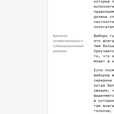
которые 
исполнит
правопри
должна с
частност
посягате
Выборы г
Крепкие
это всег
хозяйственники и
Чем боль
субнациональные
приучают
режимы
то, что 
может в 
Если пос
выборов 
середины
когда бы
увидим, 
выделяют
в которы
там всег
голосов,