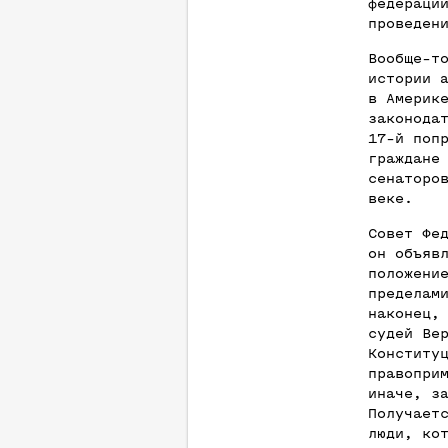
федераци
проведен
Вообще-т
истории 
в Америк
законода
17-й поп
граждане
сенаторо
веке.
Совет Фе
он объяв
положени
пределам
наконец,
судей Ве
Конститу
правопри
иначе, з
Получает
люди, ко