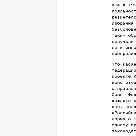
еще в 19
лояльнос
дезинтег
избрания
безуслов
таким об
получали
легитимн
пропрези
Что каса
Федераци
проекте 
конститу
отправле
Совет Фе
каждого 
дня, ког
«Российс
норма о 
одному п
законода