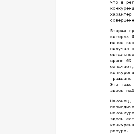
что в ре
конкурен
характер
совершен
Вторая г
которых 
менее ко
получал 
остально
время 65
означает
конкурен
граждане
Это тоже
здесь на
Наконец,
периодич
неконкур
здесь ес
конкурен
ресурс.