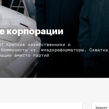
е корпорации
и? Крепкие хозяйственники и
 Коммунисты vs. младореформаторы. Схватка
рации вместо партий
Кирилл