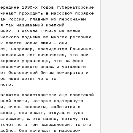
середине 1990-х годов губернаторские
ачинают проходить в массовом порядке
нам России, главным их персонажем
ся так называемый крепкий
енник. В начале 1990-х на волне
ического подъема во многих регионах
 к власти новые люди — они
тся, например, президентом Ельциным.
 несколько лет выясняется, что они
 хорошие управленцы, что на фоне
 экономического спада и усталости
 от бесконечной битвы демократов и
тов люди хотят чего-то
нного.
являются представители еще советской
енной элиты, которые подчеркнуто
ны, очень деловиты, заботятся о
раждан, они знают, откуда и куда
нализация, а это важно, потому что
 течет не в том направлении, то это
удобно. Они начинают в массовом