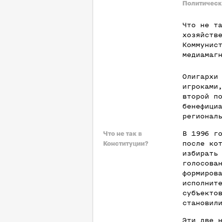
Политическ
Что не т
хозяйств
Коммунис
медиамаг
Олигархи
игроками
второй п
бенефици
регионал
В 1996 г
Что не так в
после ко
Конституции?
избирать
голосова
формиров
исполнит
субъекто
становил
Эти две 