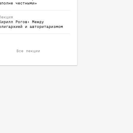
вполне честными»
Лекция
Кирилл
Рогов
:
Между
олигархией и авторитаризмом
Все лекции