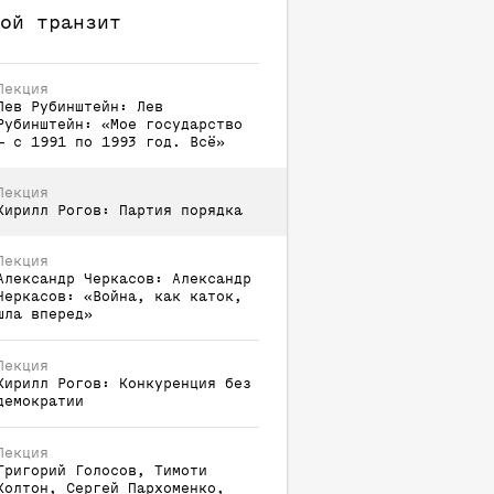
ой транзит
Лекция
Лев
Рубинштейн
:
Лев
Рубинштейн: «Мое государство
— с 1991 по 1993 год. Всё»
Лекция
Кирилл
Рогов
:
Партия порядка
Лекция
Александр
Черкасов
:
Александр
Черкасов: «Война, как каток,
шла вперед»
Лекция
Кирилл
Рогов
:
Конкуренция без
демократии
Лекция
Григорий
Голосов
,
Тимоти
Колтон
,
Сергей
Пархоменко
,