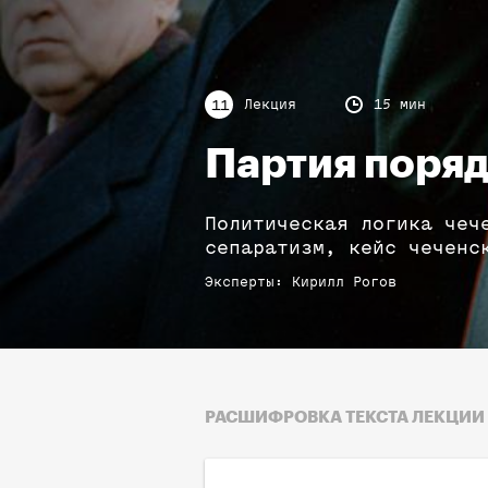
Лекция
15 мин
11
Партия поря
Политическая логика чеч
сепаратизм, кейс чеченс
Эксперты
:
Кирилл
Рогов
РАСШИФРОВКА ТЕКСТА ЛЕКЦИИ