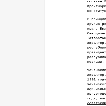
составе 
проигнор
Конститу
В принци
другие р
края. Бы
Свердлов
Татарста
характер
республи
президен
республи
позиции.
Чеченски
характер
1991 год
чеченско
официаль
августов
года, ча
советски