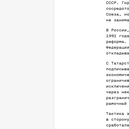
СССР. Го
сосредот
Союза, н
не заним
В России
1991 год
реформа.
Федераци
откладыв
С Татарс
подписыв
экономич
ограничи
исключен
через не
разграни
рамочный
Тактика 
в сторон
сработал