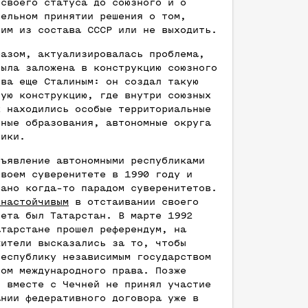
 своего статуса до союзного и о
тельном принятии решения о том,
 им из состава СССР или не выходить.
разом, актуализировалась проблема,
была заложена в конструкцию союзного
тва еще Сталиным: он создал такую
ную конструкцию, где внутри союзных
к находились особые территориальные
ьные образования, автономные округа
лики.
бъявление автономными республиками
своем суверенитете в 1990 году и
вано когда-то парадом суверенитетов.
 настойчивым
в отстаивании своего
тета был Татарстан. В марте 1992
атарстане прошел референдум, на
жители высказались за то, чтобы
республику независимым государством
том международного права. Позже
н вместе с Чечней не принял участие
ании федеративного договора уже в