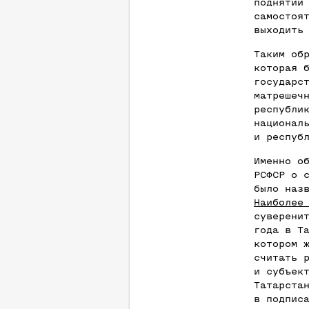
поднятии
самостоя
выходить
Таким об
которая 
государс
матрешеч
республи
национал
и респуб
Именно о
РСФСР о 
было наз
Наиболее
суверени
года в Т
котором 
считать 
и субъек
Татарста
в подпис