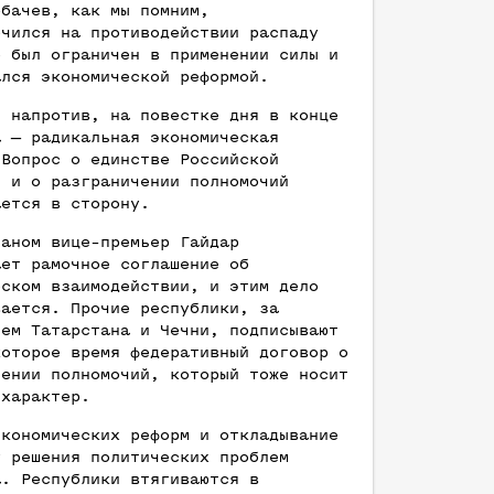
рбачев, как мы помним,
очился на противодействии распаду
о был ограничен в применении силы и
ался экономической реформой.
, напротив, на повестке дня в конце
а — радикальная экономическая
 Вопрос о единстве Российской
и и о разграничении полномочий
ается в сторону.
таном вице-премьер Гайдар
ает рамочное соглашение об
еском взаимодействии, и этим дело
вается. Прочие республики, за
ием Татарстана и Чечни, подписывают
которое время федеративный договор о
чении полномочий, который тоже носит
 характер.
экономических реформ и откладывание
у решения политических проблем
а. Республики втягиваются в