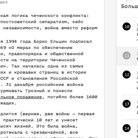
ядка
Больш
ская логика чеченского конфликта:
 постсоветский сепаратизм, кейс
10
й независимости, война вместо реформ
ря 1994 года Борис Ельцин подписал
169 «О мерах по обеспечению
ти, правопорядка и общественной
11
ости на территории Чеченской
ки». Так началась одна из самых
ких и кровавых страниц в истории
12
СССР и становления Российской
и. 31 декабря российские войска
турмовать Грозный и понесли
ельное поражение
, погибло более 1600
ужащих.
13
одлится (вернее, две войны — первая
) практически 10 лет и унесет
тысяч жизней. Это была война,
14
протекала с чрезвычайной, все