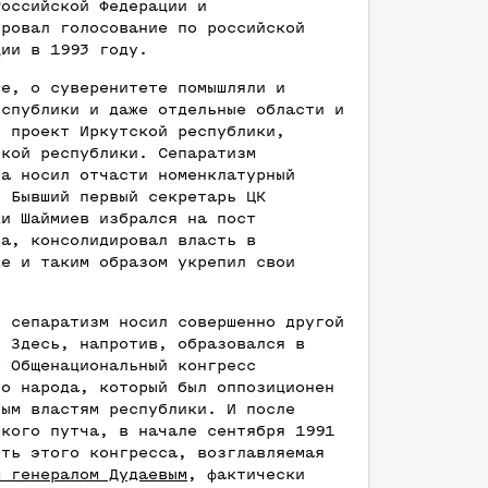
Российской Федерации и
ировал голосование по российской
ции в 1993 году.
пе, о суверенитете помышляли и
еспублики и даже отдельные области и
л проект Иркутской республики,
ской республики. Сепаратизм
на носил отчасти номенклатурный
. Бывший первый секретарь ЦК
ки Шаймиев избрался на пост
та, консолидировал власть в
ке и таким образом укрепил свои
й сепаратизм носил совершенно другой
. Здесь, напротив, образовался в
у Общенациональный конгресс
го народа, который был оппозиционен
ным властям республики. И после
ского путча, в начале сентября 1991
сть этого конгресса, возглавляемая
м генералом Дудаевым
, фактически