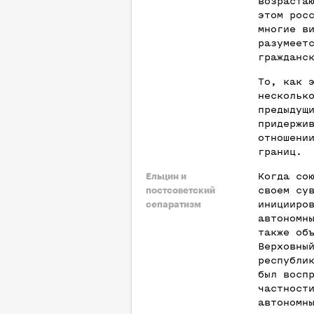
возраста
этом рос
многие в
разумеет
гражданс
То, как 
нескольк
предыдущ
придержи
отношени
границ.
Когда со
Ельцин и
своем су
постсоветский
иницииро
сепаратизм
автономн
также об
Верховны
республи
был восп
частност
автономн