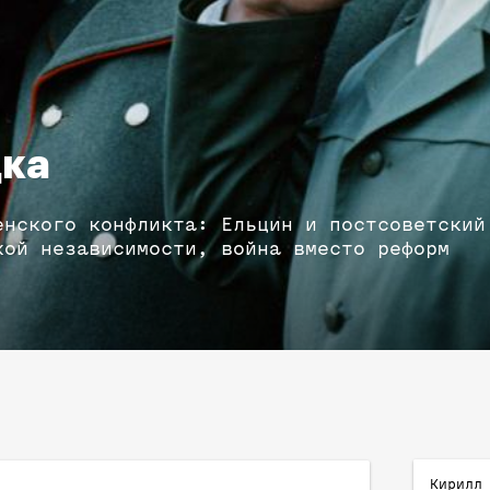
дка
енского конфликта: Ельцин и постсоветский
кой независимости, война вместо реформ
Кирилл