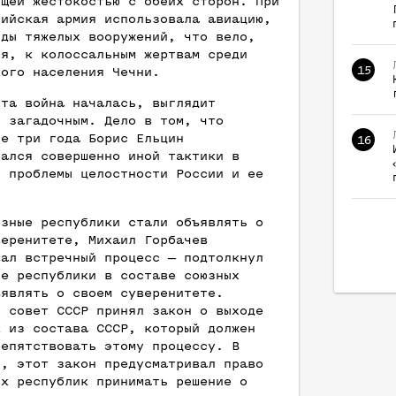
ющей жестокостью с обеих сторон. При
сийская армия использовала авиацию,
иды тяжелых вооружений, что вело,
ся, к колоссальным жертвам среди
15
кого населения Чечни.
эта война началась, выглядит
о загадочным. Дело в том, что
ие три года Борис Ельцин
16
вался совершенно иной тактики в
и проблемы целостности России и ее
юзные республики стали объявлять о
веренитете, Михаил Горбачев
вал встречный процесс — подтолкнул
ые республики в составе союзных
ъявлять о своем суверенитете.
й совет СССР принял закон о выходе
к из состава СССР, который должен
репятствовать этому процессу. В
и, этот закон предусматривал право
ых республик принимать решение о