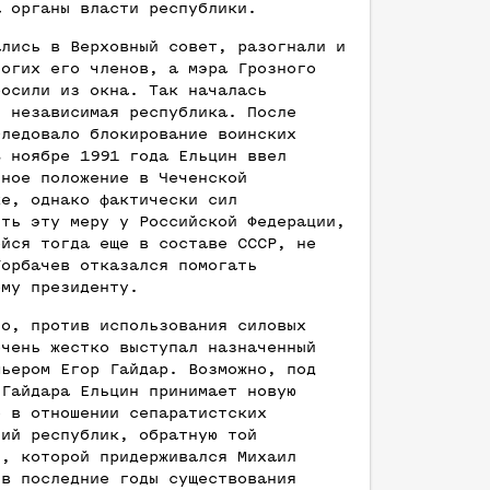
а органы власти республики.
ались в Верховный совет, разогнали и
ногих его членов, а мэра Грозного
росили из окна. Так началась
я независимая республика. После
следовало блокирование воинских
В ноябре 1991 года Ельцин ввел
йное положение в Чеченской
ке, однако фактически сил
ить эту меру у Российской Федерации,
ейся тогда еще в составе СССР, не
Горбачев отказался помогать
ому президенту.
го, против использования силовых
очень жестко выступал назначенный
мьером Егор Гайдар. Возможно, под
 Гайдара Ельцин принимает новую
ю в отношении сепаратистских
ний республик, обратную той
и, которой придерживался Михаил
 в последние годы существования