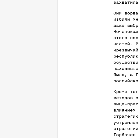
захватил
Они ворв
избили м
даже выб
Чеченска
этого по
частей. 
чрезвыча
республи
осуществ
находивш
было, а 
российск
Кроме то
методов 
вице-пре
влиянием
стратеги
устремле
стратеги
Горбачев