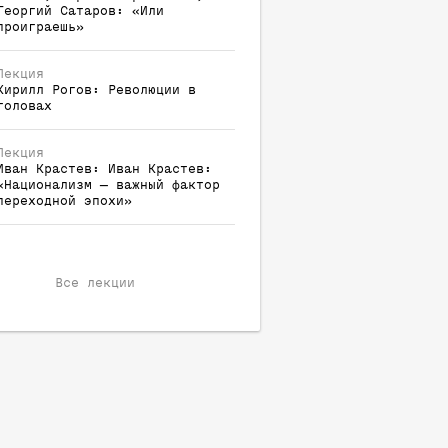
Георгий
Сатаров
:
«Или
проиграешь»
Лекция
Кирилл
Рогов
:
Революции в
головах
Лекция
Иван
Крастев
:
Иван Крастев:
«Национализм — важный фактор
переходной эпохи»
Все лекции