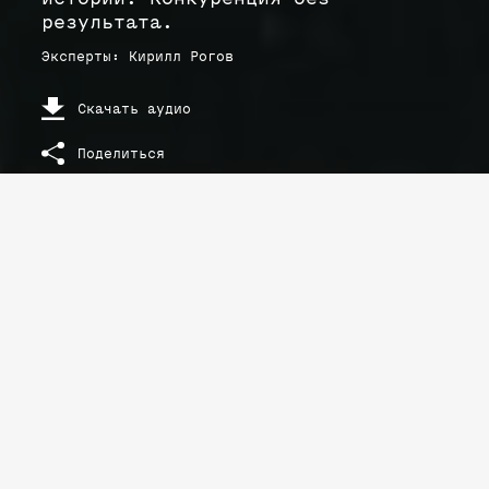
результата.
Эксперты
:
Кирилл
Рогов
Скачать аудио
Поделиться
РАСШИФРОВКА ТЕКСТА ЛЕКЦИИ
Конкуренция без демократии
Выборный цикл 1995–1996 годов.
Поляризация электората. Миф о
фальсификации выборов. Самые конкурентные
выборы в российской истории. Конкуренция
без результата.