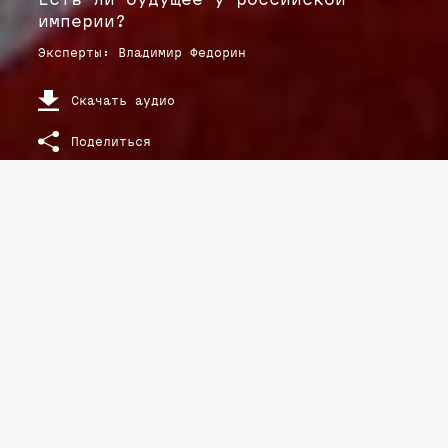
империи?
Эксперты
:
Владимир
Федорин
Скачать аудио
Поделиться
РАСШИФРОВКА ТЕКСТА ЛЕКЦИИ
Москва-2042
Есть ли будущее у российской империи?
Снаружи нынешняя авторитарная Россия
выглядит достаточно устойчивым
образованием. Тем не менее ни в 1991-м,
ни в 2016 годах история не заканчивается.