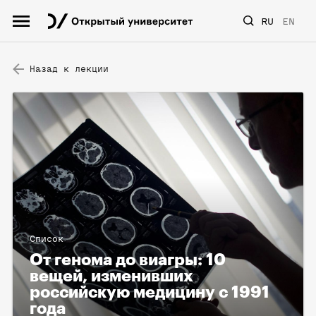
RU
EN
Назад к лекции
Список
От генома до виагры: 10
вещей, изменивших
российскую медицину с 1991
года