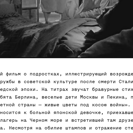
й фильм о подростках, иллюстрирующий возрожд
ружбы в советской культуре после смерти Стал
едской эпохи. На титрах звучат бравурные сти
бята Берлина, веселые дети Москвы и Пекина, 
етной страны — живые цветы под косою войны».
носится к больной японской девочке, приехавш
лагерь на Черном море и встретившей там друз
а. Несмотря на обилие штампов и отражение ст