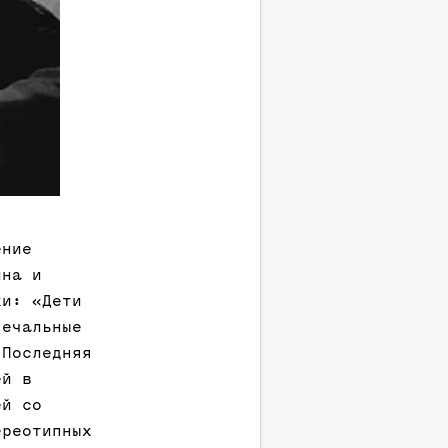
ение
ина и
хи: «Дети
печальные
 Последняя
ей в
ей со
ереотипных