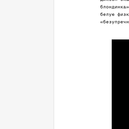
блондинка»
белую физк
«безупречн