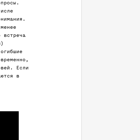
опросы.
числе
онимания.
именее
о встреча
м)
погибшие
овременно,
овей. Если
аются в