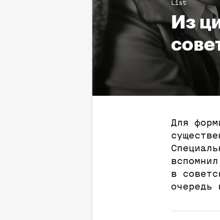
List
Из ц
сове
Для форм
существе
Специаль
вспомнил
в советс
очередь 