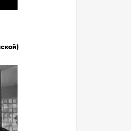
нской)