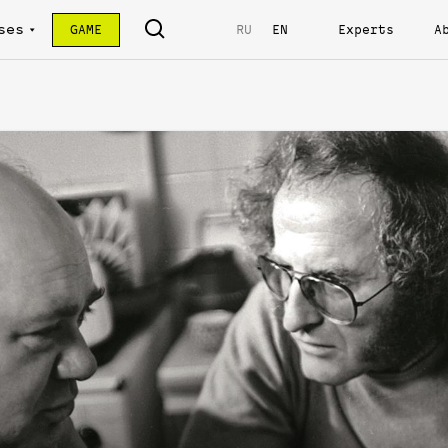
ses
GAME
RU
EN
Experts
A