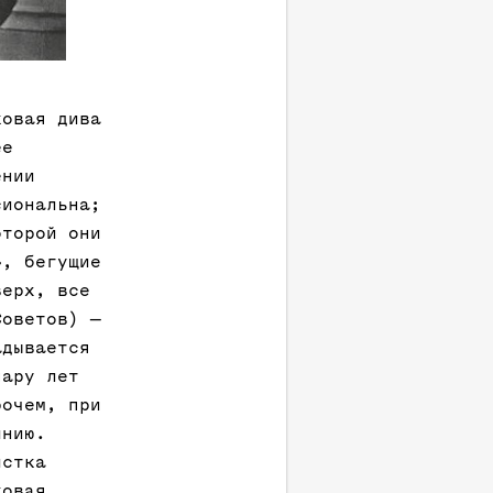
ковая дива
ее
ении
сиональна;
оторой они
», бегущие
верх, все
Советов) —
адывается
пару лет
рочем, при
инию.
истка
ковая