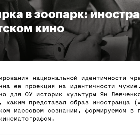
ирка в зоопарк: иностра
тском кино
ирования национальной идентичности чр
нна ее проекция на идентичности чужие
но для ОУ историк культуры Ян Левченк
, каким представал образ иностранца (
ком массовом сознании, формируемом в 
кинематографом.