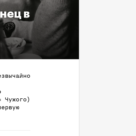
нец в
езвычайно
.
о
= Чужого)
первую