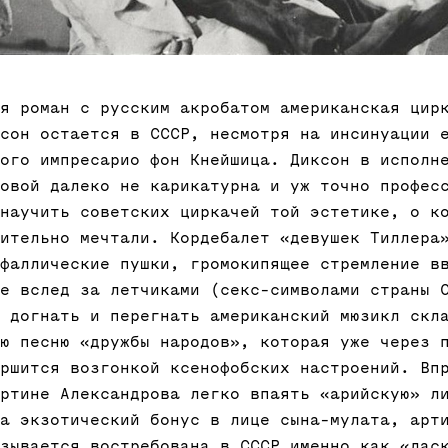
я роман с русским акробатом американская цир
сон остается в СССР, несмотря на инсинуации 
ого импресарио фон Кнейшица. Диксон в исполн
овой далеко не карикатурна и уж точно профес
научить советских циркачей той эстетике, о к
ительно мечтали. Кордебалет «девушек Тиллера
фаллические пушки, громокипящее стремление в
е вслед за летчиками (секс-символами страны 
 догнать и перегнать американский мюзикл скл
ю песню «дружбы народов», которая уже через 
ршится возгонкой ксенофобских настроений. Вп
ртине Александрова легко впаять «арийскую» л
а экзотический бонус в лице сына-мулата, арт
зывается востребована в СССР именно как «лас