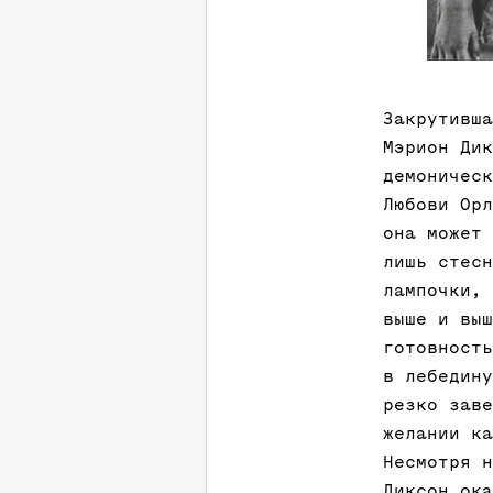
Закрутивша
Мэрион Дик
демоническ
Любови Орл
она может 
лишь стесн
лампочки, 
выше и выш
готовность
в лебедину
резко заве
желании ка
Несмотря н
Диксон ока