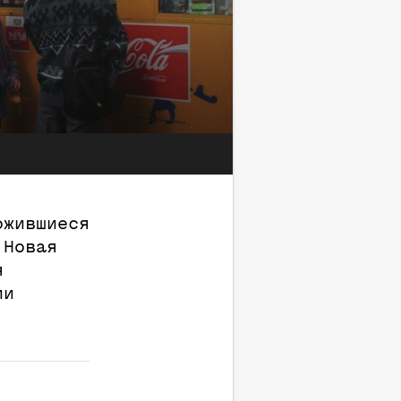
ожившиеся
 Новая
я
ии