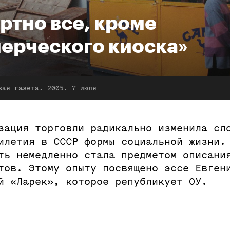
ртно все, кроме
ерческого киоска»
вая газета. 2005. 7 июля
зация торговли радикально изменила сл
илетия в СССР формы социальной жизни.
ть немедленно стала предметом описани
тов. Этому опыту посвящено эссе Евген
й «Ларек», которое републикует ОУ.