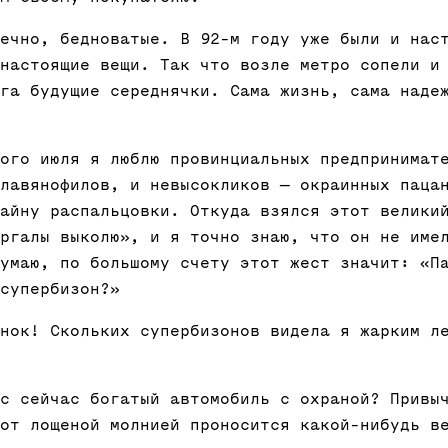
ечно, бедноватые. В 92-м году уже были и нас
настоящие вещи. Так что возле метро сопели и
га будущие середнячки. Сама жизнь, сама наде
ого июля я люблю провинциальных предпринимат
лавянофилов, и невысокликов — окраинных паца
айну распальцовки. Откуда взялся этот велики
ргалы выколю», и я точно знаю, что он не име
умаю, по большому счету этот жест значит: «П
супербизон?»
нок! Скольких супербизонов видела я жарким л
с сейчас богатый автомобиль с охраной? Привы
от лощеной молнией проносится какой-нибудь в