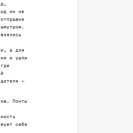
од,
вод он не
 отправке
ламутром.
 взялись
ии, а для
ени и ушли
 где
ой
едителя —
тов. Понты
нность
твует себя