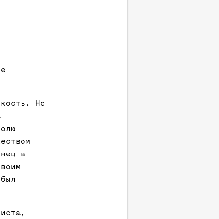
ое
дкость. Но
а
волю
жеством
юнец в
своим
 был
листа,