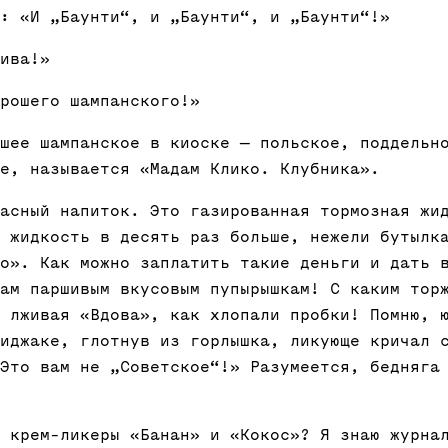
: «И „Баунти“, и „Баунти“, и „Баунти“!»
ива!»
рошего шампанского!»
шее шампанское в киоске — польское, поддельн
е, называется «Мадам Клико. Клубника».
асный напиток. Это газированная тормозная жи
 жидкость в десять раз больше, нежели бутылк
о». Как можно заплатить такие деньги и дать 
ам паршивым вкусовым пупырышкам! С каким тор
 лживая «Вдова», как хлопали пробки! Помню, 
иджаке, глотнув из горлышка, ликующе кричал 
Это вам не „Советское“!» Разумеется, бедняга
 крем-ликеры «Банан» и «Кокос»? Я знаю журна