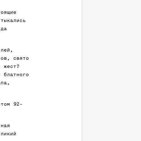
тоящие
 тыкались
жда
елей,
нов, свято
й жест?
л блатного
апа,
етом 92-
чная
еликий