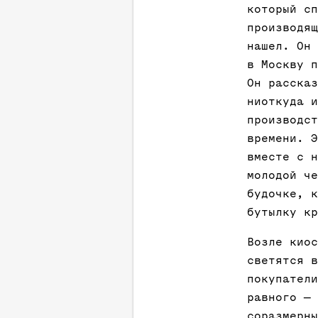
который сп
производящ
нашел. Он 
в Москву п
Он рассказ
ниоткуда и
производст
времени. Э
вместе с н
молодой че
будочке, к
бутылку кр
Возле киос
светятся в
покупатели
равного — 
соразмерны