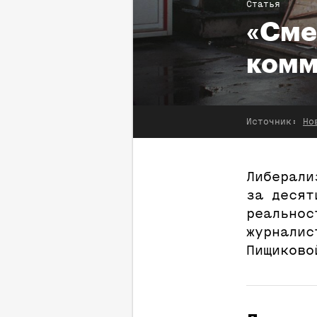
Статья
«Сме
комм
Источник:
Но
Либерали
за десят
реальнос
журналис
Пищиково