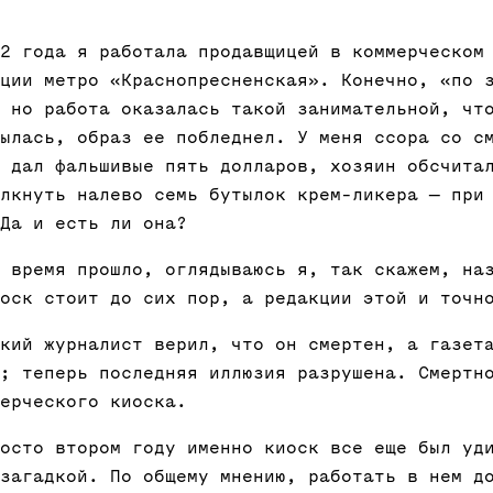
2 года я работала продавщицей в коммерческом
ции метро «Краснопресненская». Конечно, «по 
 но работа оказалась такой занимательной, чт
ылась, образ ее побледнел. У меня ссора со с
 дал фальшивые пять долларов, хозяин обсчита
лкнуть налево семь бутылок крем-ликера — при
Да и есть ли она?
 время прошло, оглядываюсь я, так скажем, на
оск стоит до сих пор, а редакции этой и точн
кий журналист верил, что он смертен, а газет
; теперь последняя иллюзия разрушена. Смертн
ерческого киоска.
осто втором году именно киоск все еще был уд
загадкой. По общему мнению, работать в нем д