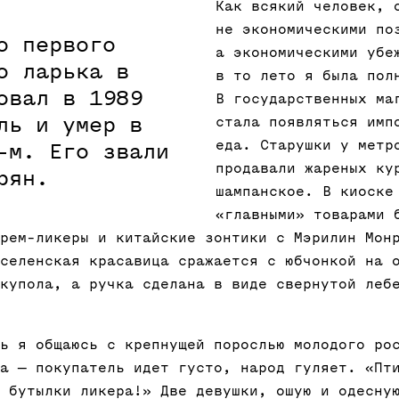
Как всякий человек, 
не экономическими по
о первого
а экономическими убе
о ларька в
в то лето я была пол
овал в 1989
В государственных ма
ль и умер в
стала появляться имп
еда. Старушки у метр
-м. Его звали
продавали жареных ку
рян.
шампанское. В киоске
«главными» товарами 
рем-ликеры и китайские зонтики с Мэрилин Мон
селенская красавица сражается с юбчонкой на 
купола, а ручка сделана в виде свернутой леб
ь я общаюсь с крепнущей порослью молодого ро
а — покупатель идет густо, народ гуляет. «Пт
 бутылки ликера!» Две девушки, ошую и одесну