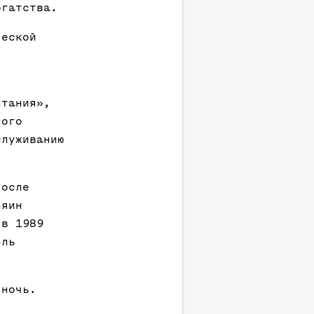
огатства.
ческой
итания»,
ного
служиванию
после
зяин
 в 1989
эль
 ночь.