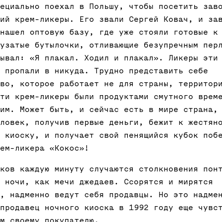
ециально поехал в Польшу, чтобы посетить зав
ий крем-ликеры. Его звали Сергей Ковач, и за
нашел оптовую базу, где уже стояли готовые к
узатые бутылочки, отливающие безупречным пер
ывал: «Я плакал. Ходил и плакал». Ликеры эти
 пропали в никуда. Трудно представить себе
во, которое работает не для страны, территор
ти крем-ликеры были продуктами смутного врем
им. Может быть, и сейчас есть в мире страна,
ловек, получив первые деньги, бежит к жестян
 киоску, и получает свой пенящийся кубок поб
ем-ликера «Кокос»!
ков каждую минуту случаются столкновения пон
 ночи, как мечи джедаев. Ссорятся и мирятся
, надменно ведут себя продавцы. Но это надме
продавец ночного киоска в 1992 году еще чувс
м своему покупателю.