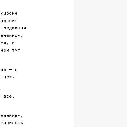
 киоске
заданию
о редакция
менщиком,
лся, и
 чем тут
зад — и
о нет.
а
о все,
ивлением,
оводилось