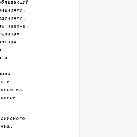
обладающий
знаниями,
ждениями,
на надежд.
газинах
ортная
о
р и
были
ро и
одном из
единой
ссийского
ичка,
ю