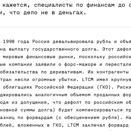
 кажется, специалисты по финансам до 
и, что дело не в деньгах.
 1998 года Россия девальвировала рубль и объ
на выплату государственного долга. Этот дефо
 мировые финансовые рынки, поскольку российс
ые компании заявили о форс-мажоре и перестал
обязательства по деривативам. Их контрагенты
тран несли огромные убытки. LTCM имел крупну
 облигациях Российской Федерации (ГКО). Риск
джировались аналогичным объемом проданных фо
одя из допущения, что дефолт по российским о
новной суммы долга) будет компенсироваться п
азниц по форвардам (с обесценением рубля). Н
блей, вложенных в ГКО, LTCM заключал форвард