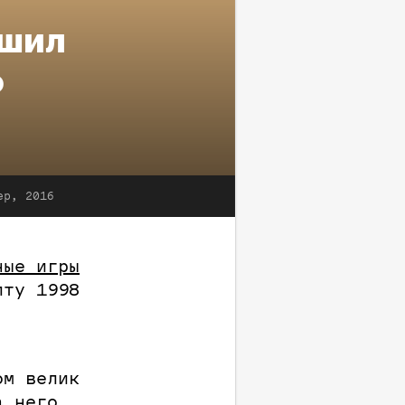
ушил
о
ер, 2016
ные игры
лту 1998
ом велик
а него