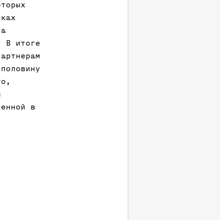
оторых
нках
на
. В итоге
партнерам
 половину
то,
ы
ленной в