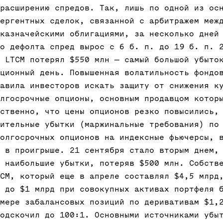
расширению спредов. Так, лишь по одной из ос
ергентных сделок, связанной с арбитражем меж
казначейскими облигациями, за несколько дней
о дефолта спред вырос с 6 б. п. до 19 б. п. 
 LTCM потерял $550 млн — самый большой убыто
ционный день. Повышенная волатильность фондо
авила инвесторов искать защиту от снижения к
лгосрочные опционы, основным продавцом котор
ственно, что цены опционов резко повысились,
ительные убытки (маржинальные требования) по
олгосрочных опционов на индексные фьючерсы, 
 в проигрыше. 21 сентября стало вторым днем,
 наибольшие убытки, потеряв $500 млн. Собств
CM, который еще в апреле составлял $4,5 млрд
 до $1 млрд при совокупных активах портфеля 
мере забалансовых позиций по деривативам $1,
одскочил до 100:1. Основными источниками убы