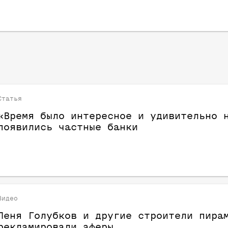
Статья
«Время было интересное и удивительно 
появились частные банки
Видео
Леня Голубков и другие строители пира
рекламировали аферы