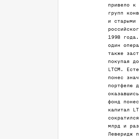
привело к 
групп конв
и старыми 
российског
1998 года.
один опера
также заст
покупая до
LTCM. Есте
понес знач
портфелю д
оказавшись
фонд понес
капитал LT
сократился
млрд и раз
Леверидж п