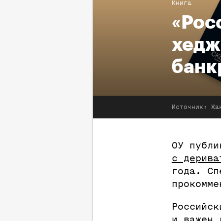
Книга
«Рос
хедж
банк
Источник:
Жа
ОУ публ
с дерива
года. Сп
прокомме
Российск
и важен 