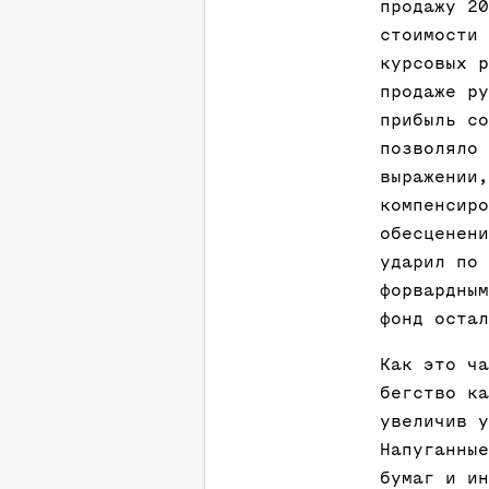
продажу 20
стоимости 
курсовых р
продаже ру
прибыль со
позволяло 
выражении,
компенсиро
обесценени
ударил по 
форвардным
фонд остал
Как это ча
бегство ка
увеличив у
Напуганные
бумаг и ин