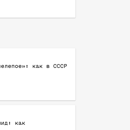
нелепое»: как в СССР
мид: как