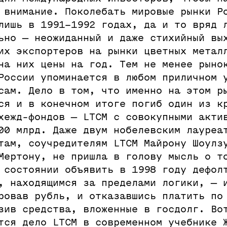
 внимание. Поколебать мировые рынки Р
лишь в 1991–1992 годах, да и то вряд 
ьно — неожиданный и даже стихийный вы
их экспортеров на рынки цветных метал
на них цены на год. Тем не менее рыно
России упоминается в любом приличном 
сам. Дело в том, что именно на этом р
ся и в конечном итоге погиб один из к
хежд-фондов — LTCM с совокупными акти
00 млрд. Даже двум нобелевским лауреа
там, соучредителям LTCM Майрону Шоулз
Мертону, не пришла в голову мысль о т
 состоянии объявить в 1998 году дефол
, находящимся за пределами логики, — 
ровав рубль, и отказавшись платить по
зив средства, вложенные в госдолг. Во
тся дело LTCM в современном учебнике 