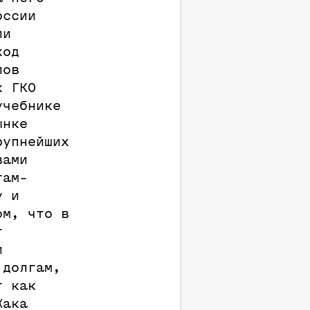
оссии
ли
ход
лов
к ГКО
учебнике
ынке
рупнейших
вами
там-
у и
ом, что в
т
и
 долгам,
т как
Жака