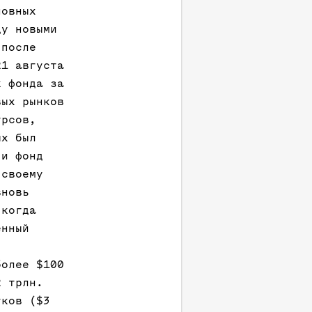
новных
ду новыми
 после
21 августа
к фонда за
вых рынков
урсов,
ых был
 и фонд
 своему
вновь
 когда
енный
,
более $100
2 трлн.
тков ($3