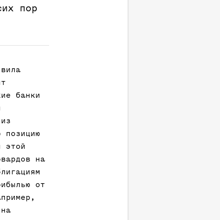
сих пор
явила
лт
кие банки
и
 из
ю позицию
и этой
рвардов на
блигациям
рибылью от
апример,
 на