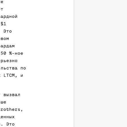
ие
от
вардной
 $1
. Это
овом
вардам
 50 %-ное
ерьезно
ельства по
ж LTCM, и
т вызвал
ьше
Brothers,
ценных
ы. Это