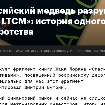
сийский медведь разр
 LTCM»: история одног
ротства
к Лоран. Опасные игры с деривативами. М.: Альпина Паблиш
икует фрагмент
книги Жака Лорана «Опас
тивами»
, посвященный российскому дефо
ециально для нас этот фрагмент
нтировал Дмитрий Бутрин.
ий финансовый рынок и сейчас не слишк
для международных инвесторов, чтобы н