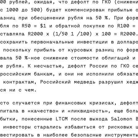
00 рублей, ожидая, что дефолт по ГКО (снижен
с 1000 до 500) будет компенсирован прибылью 
азниц при обесценении рубля на 50 %. При фор
бля по R50 = $1 и обратной покупке по R100 =
ставляла R2000 х (1/50 1 /100) х 100 = R2000
сохранить первоначальные инвестиции в доллар
 поскольку прибыль от курсовых разниц по фор
вала 50 %-ное снижение стоимости облигаций и
е рубля. К несчастью, дефолт России по ГКО с
российским банкам, и они не исполнили обязат
 контрактам, Российский медведь разрушил хед
ся ни с чем.
сто случается при финансовых кризисах, дефол
питала в «качество» и «ликвидность», еще бол
бытки, понесенные LTCM после выхода Salomon 
 инвесторы старались избавиться от рисковых 
вестировать в наиболее безопасные инструмент