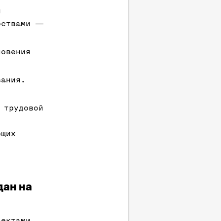
и
рствами ―
новения
вания.
 трудовой
,
ющих
дан на
ъектами,