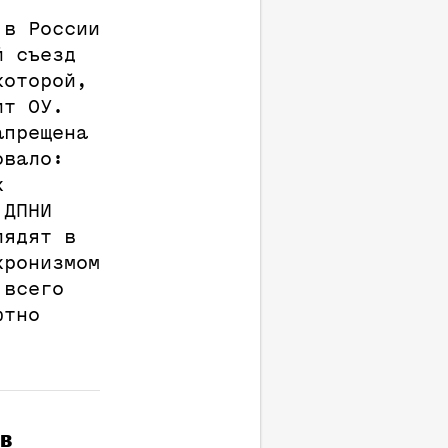
 в России
й съезд
которой,
ит ОУ.
апрещена
овало:
х
 ДПНИ
лядят в
хронизмом
 всего
ютно
в