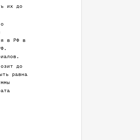
ть их до
 о
и
ия в РФ в
РФ.
риалов.
позит до
ыть равна
уммы
рата