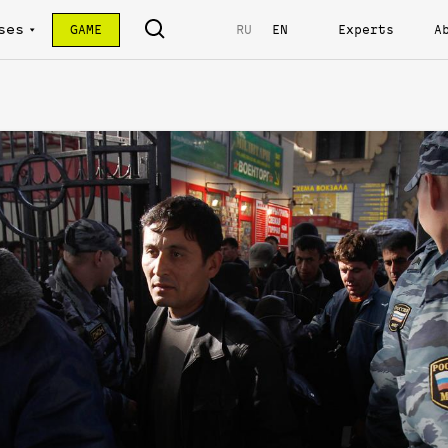
ses
GAME
RU
EN
Experts
A