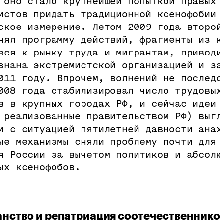
 оно стало крупнейшей попыткой правых
истов придать традиционной ксенофобии
ское измерение. Летом 2009 года второ
нял программу действий, фрагменты из 
еся к рынку труда и мигрантам, привод
знана экстремистской организацией и з
011 году. Впрочем, волнений не послед
008 года стабилизировал число трудовы
в в крупных городах РФ, и сейчас идеи
 реализованные правительством РФ) выг
и с ситуацией пятилетней давности ана
ые механизмы сняли проблему почти для
я России за вычетом политиков и абсол
ых ксенофобов.
анство и репатриация соотечественнико