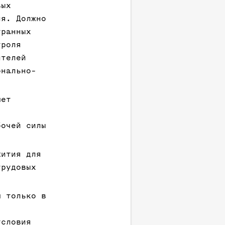
вых
ия. Должно
транных
троля
ителей
онально-
мет
бочей силы
жития для
трудовых
м только в
условия