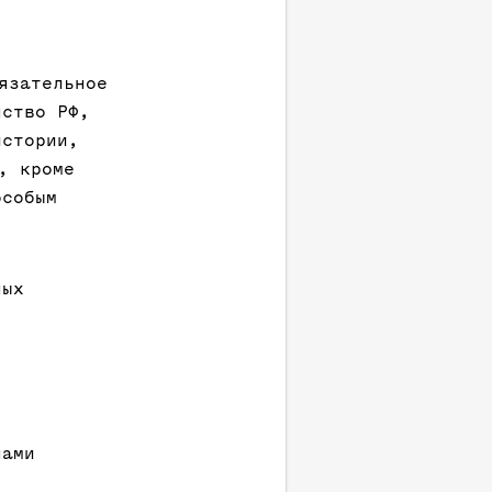
язательное
нство РФ,
истории,
, кроме
особым
ных
нами