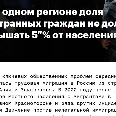
в одном регионе доля
транных граждан не д
ышать 5 % от населени
 ключевых общественных проблем середи
лась трудовая миграция в Россию из ст
Азии и Закавказья. В 2002 году после 
ов местного населения с мигрантами в
вном Красногорске и ряда других инцид
я Движение против нелегальной иммигра