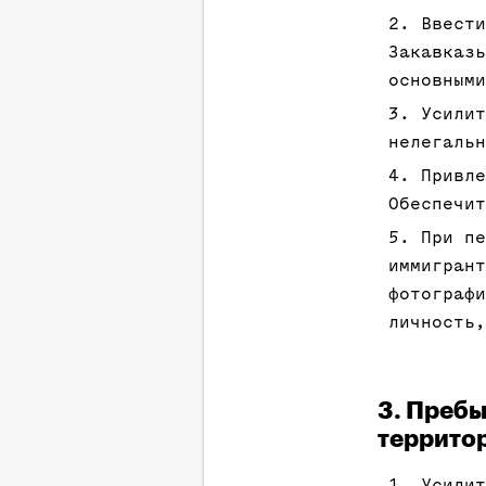
Ввести
Закавказ
основными
Усилит
нелегальн
Привле
Обеспечит
При п
иммигрант
фотографи
личность
3. Преб
террито
Усилит