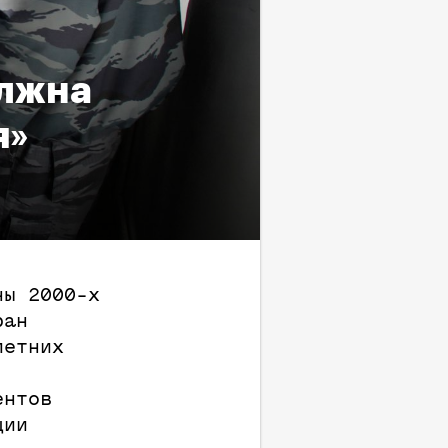
олжна
я»
ны 2000-х
ран
летних
ентов
ции