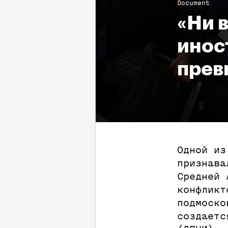
Document
«Ни 
инос
прев
Одной из
признава
Средней 
конфликт
подмоско
создаетс