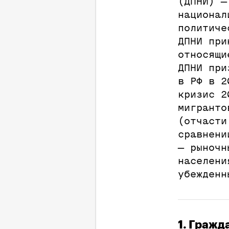
(ДПНИ) —
национал
политиче
ДПНИ при
относящи
ДПНИ при
в РФ в 2
кризис 2
мигранто
(отчасти
сравнени
— рыночн
населени
убежденн
1. Гражд