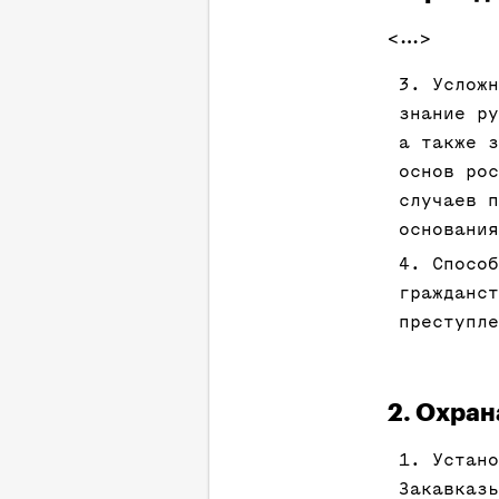
<…>
Услож
знание ру
а также з
основ ро
случаев п
основания
Способ
гражданст
преступле
2. Охран
Устано
Закавказь