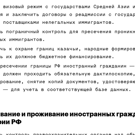
 визовый режим с государствами Средней Азии 
ья и заключить договоры о реадмиссии с госуда
 поставщиками нелегальных иммигрантов.
ь пограничный контроль для пресечения проник
ых иммигрантов.
чь к охране границ казачьи, народные формиро
ь их должное бюджетное финансирование.
ересечении границы РФ иностранный гражданин ―
 должен проходить обязательную дактилоскопию
рование, снятие копий документов, удостоверя
, ― для учета в соответствующей базе данных.
ывание и проживание иностранных граж
рии РФ
ь контроль правоохранительных органов над об