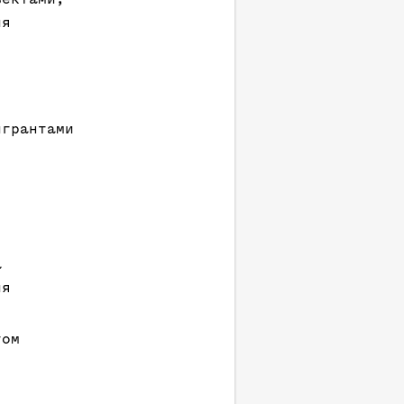
ия
игрантами
а
ия
том