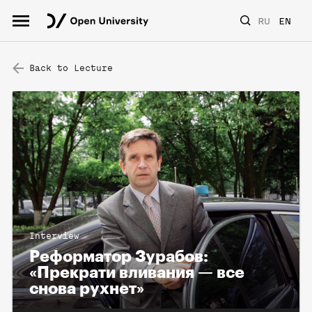
RU
EN
Back to Lecture
Interview
Реформатор Зурабов:
«Прекрати вливания — все
снова рухнет»