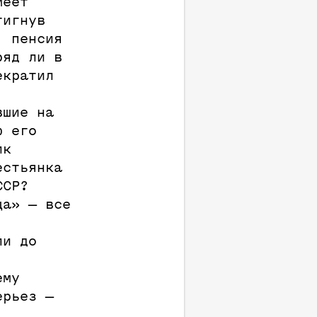
меет
тигнув
, пенсия
ряд ли в
екратил
вшие на
ю его
ик
естьянка
ССР?
ца» — все
ли до
,
ему
ерьез —