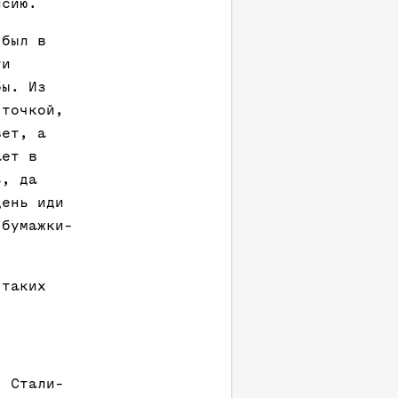
нсию.
 был в
ти
бы. Из
 точкой,
вет, а
ает в
ь, да
день иди
 бумажки-
 таких
. Стали-