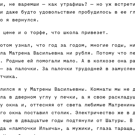
и, не варемши — как утрафишь? — но уж встрет
и даже будто удовольствие пробудилось в ее г
о я вернулся.
 цене и о торфе, что школа привезет.
отом узнал, что год за годом, многие годы, н
ла Матрена Васильевна ни рубля. Потому что п
. Родные ей помогали мало. А в колхозе она р
— за палочки. За палочки трудодней в замусле
тчика.
лился я у Матрены Васильевны. Комнаты мы не 
ла в дверном углу у печки, а я свою раскладу
у окна и, оттесняя от света любимые Матренин
го окна поставил столик. Электричество же в 
 еще в двадцатые годы подтянули от Шатуры. В
да «лампочки Ильича», а мужики, глаза тараща