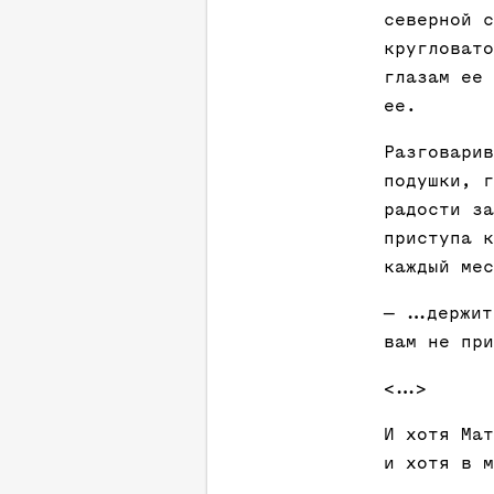
северной с
кругловато
глазам ее 
ее.
Разговарив
подушки, г
радости за
приступа к
каждый мес
— ...держи
вам не при
<...>
И хотя Мат
и хотя в м