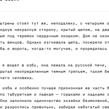
Матрены стоял тут же, неподалеку, с четырьмя 
одную некрасную сторону, крытый щепою, на дв
ым под теремок чердачным окошком. Дом не низ
ть венцов. Однако изгнивала щепа, посерели о
ба и ворота, когда-то могучие, и проредилась
а я вошел в избу, она лежала на русской печи,
рытая неопределенным темным тряпьем, таким б
чего человека.
 изба и особенно лучшая приоконная ее часть 
по табуреткам и лавкам — горшками и кадками 
Они заполнили одиночество хозяйки безмолвной
и разрослись привольно, забирая небогатый св