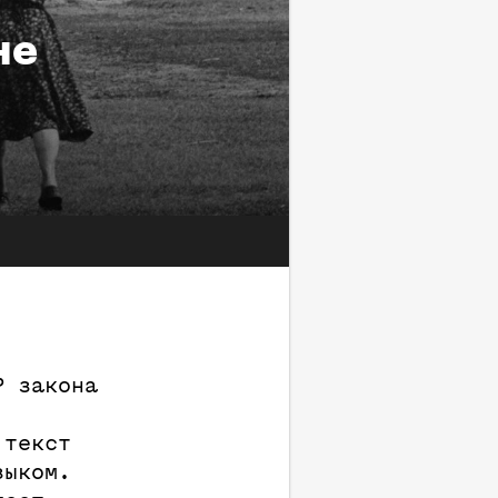
не
Р закона
 текст
зыком.