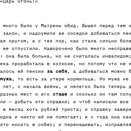
«Царь Огонь!»
 много было у Матрены обид. Вышел перед тем 
 закон, и надоумили ее соседки добиваться пе
ая кругом, а с тех пор, как стала сильно бол
 ее отпустили. Наворочено было много несправ
: она была больна, но не считалась инвалидом
ека проработала в колхозе, но потому что не 
галось ей пенсии
за себя
, а добиваться можно 
мужа
, то есть за утерю кормильца. Но мужа не
 лет, с начала войны, и нелегко было теперь 
 разных мест о его
сташе
и сколько он там пол
ли — добыть эти справки; и чтоб написали все
 в месяц хоть рублей триста; и справку завер
одна и никто ей не помогает; и с года она ка
это носить в собес; и перенашивать, исправля