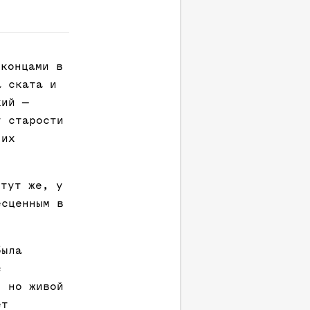
оконцами в
а ската и
кий —
т старости
 их
 тут же, у
есценным в
была
с
, но живой
ет