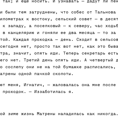
 так; и еще носить. И узнавать — дадут ли пе
и были тем затруднены, что собес от Тальнова
илометрах к востоку, сельский совет — в деся
 к западу, а поселковый — к северу, час ходь
 в канцелярию и гоняли ее два месяца — то за
той. Каждая проходка — день. Сходит в сельсо
сегодня нет, просто так вот нет, как это быв
тра, значит, опять иди. Теперь секретарь ест
его нет. Третий день опять иди. А четвертый 
о сослепу они не на той бумажке расписались,
атрены одной пачкой сколоты.
ют меня, Игнатич, — жаловалась она мне после
 проходок. — Иззаботилась я.
ой зиме жизнь Матрены наладилась как никогда