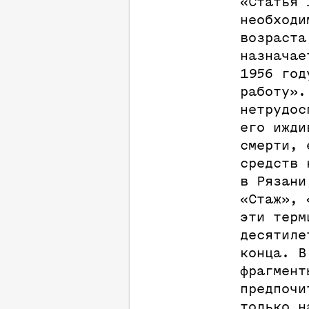
«Статья 
необходи
возраста
назначае
1956 год
работу».
нетрудос
его ижди
смерти, 
средств 
в Рязани
«Стаж», 
эти терм
десятиле
конца. В
фрагмент
предпочи
только н