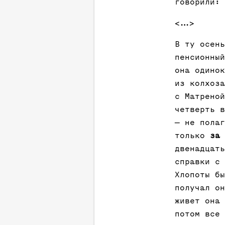
говорили: 
<...>
В ту осень
пенсионный
она одинок
из колхоза
с Матреной
четверть в
— не пола
только
за 
двенадцать
справки с
Хлопоты бы
получал он
живет она 
потом все 