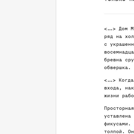
<...> Дом 
ряд на хол
с украшенн
восемнадца
бревна сру
обвершка.
<...> Когд
входа, нак
жизни рабо
Просторная
уставлена 
фикусами. 
толпой. Он