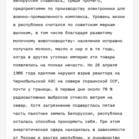
Белоруссия славилась, среди прочего,
предприятиями по производству электроники для
военно-промышленного комплекса. Уровень жизни
в республике считался по советским меркам
высоким, в том числе благодаря развитому
молочному животноводству: население исправно
получало молоко, масло и сыр и в те годы,
когда в других уголках империи эти товары
появлялись на полках нечасто. Но 26 апреля
1986 года идиллию нарушил взрыв реактора на
Чернобыльской АЭС на севере Украинской ССР,
почти у границы. В первые дни около 70 %
радиоактивных выбросов отнесло ветром на
север. Хотя загрязнению подверглась пятая
часть пахотных земель Белоруссии, республика
осталась способна прокормить себя. При этом
энергетическая сфера находилась в зависимости
от России и других республик, и руководство