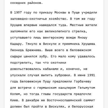
соседних районов.
В 1957 году по приказу Москвы в Пуще учредили
заповедно-охотничье хозяйство. В том же году
Хрущев впервые наведался туда. Местные жители
запомнили его как великолепного стрелка,
уступавшего лишь венгерскому вождю Яношу
Кадару. Тянуло в Вискули и преемника Хрущева
Леонида Брежнева. Выше всего в беловежском
сафари ценился зубр. Его мало кому удавалось
подстрелить, так что охотники
довольствовались кабанами и, конечно, не
упускали случая выпить зубровки. В июне 1991
года Беловежскую Пущу предложили Горбачеву
для встречи с германским канцлером Гельмутом
Колем, но тогда главы государств предпочли
Киев. В декабре же Восточнославянский саммит
должен был пройти в Вискулях, и белорусская