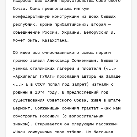
набросал две схемы переустройства Советского
Союза. Одна предполагала мягкую
конфедеративную конструкцию из всех бывших
республик, кроме прибалтийских; вторая —
объединение России, Украины, Белоруссии и,
может быть, Казахстана.
Об идее восточнославянского союза первым
громко заявил Александр Солженицын. Бывшего
узника сталинских лагерей и писателя (<…>
«Архипелаг ГУЛАГ» прославил автора на Западе
<…> а в СССР попал под запрет) изгнали с
родины в 1974 году. В предпоследний год
существования Советского Союза, живя в штате
Вермонт, Солженицын сочинил трактат «Как нам
обустроить Россию?» (с вопросительным
знаком). Открывается он следующим пассажем:
«Часы коммунизма свое отбили. Но бетонная