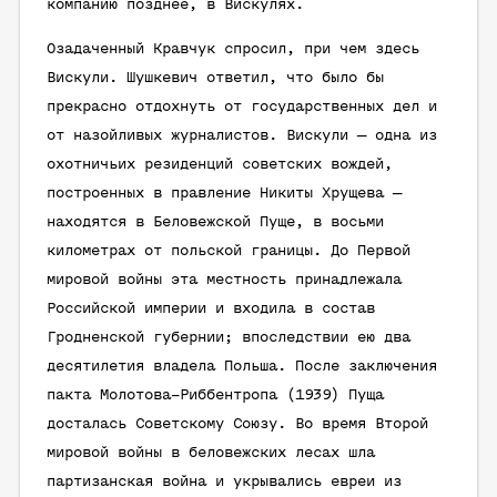
компанию позднее, в Вискулях.
Озадаченный Кравчук спросил, при чем здесь
Вискули. Шушкевич ответил, что было бы
прекрасно отдохнуть от государственных дел и
от назойливых журналистов. Вискули — одна из
охотничьих резиденций советских вождей,
построенных в правление Никиты Хрущева —
находятся в Беловежской Пуще, в восьми
километрах от польской границы. До Первой
мировой войны эта местность принадлежала
Российской империи и входила в состав
Гродненской губернии; впоследствии ею два
десятилетия владела Польша. После заключения
пакта Молотова–Риббентропа (1939) Пуща
досталась Советскому Союзу. Во время Второй
мировой войны в беловежских лесах шла
партизанская война и укрывались евреи из