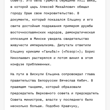
совету. Это была грамота середины XVII века,
в которой царь Алексей Михайлович обещал
городу Орше свое покровительство. В
документе, который показался Ельцину и его
свите достойным подражания примером дружбы
восточнославянских народов, демократическая
оппозиция в Минске увидела свидетельство
живучести империализма. Депутаты ответили
Ельцину криками «Ганьба!» («Позор!»); Борис
Николаевич растерялся и потом винил в этом
конфузе приближенных.
На пути в Вискули Ельцина сопровождал глава
правительства Белоруссии Вячеслав Кебич. В
правящем тандеме, который образовали
председатель Верховного совета и председатель
Совета министров, власти у последнего было
несколько больше. Подобно Кравчуку,