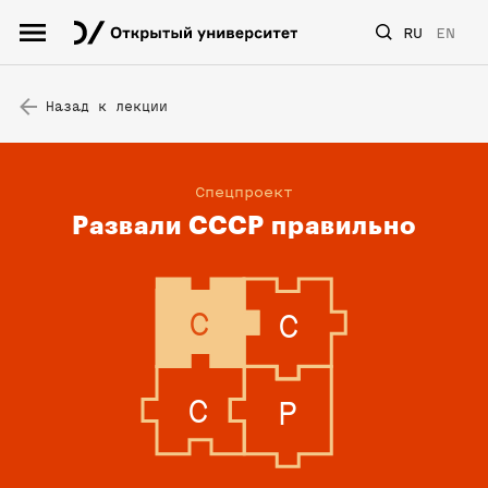
RU
EN
Назад к лекции
Спецпроект
Развали СССР правильно
C
C
C
P