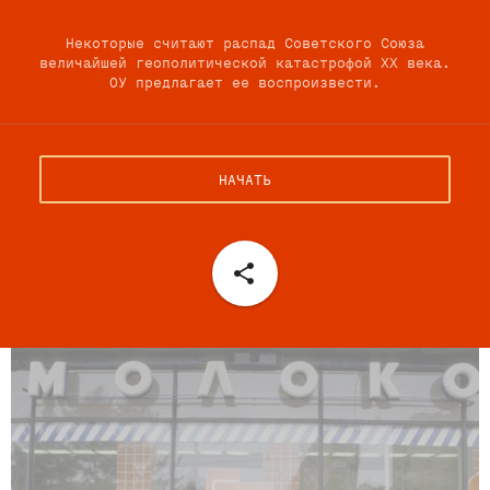
Некоторые считают распад Советского Союза
величайшей геополитической катастрофой XX века.
ОУ предлагает ее воспроизвести.
НАЧАТЬ