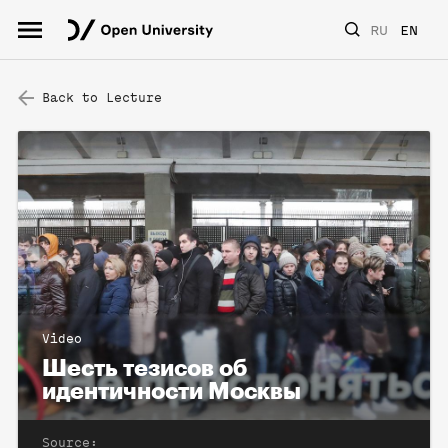
RU
EN
Back to Lecture
Video
Шесть тезисов об
идентичности Москвы
Source: