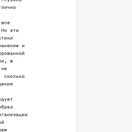
тлично
 все
 Но эти
ктики
ранению и
ированной
ии, в
 не
, сколько
дения
едует
образ
рганизации
ой
лем