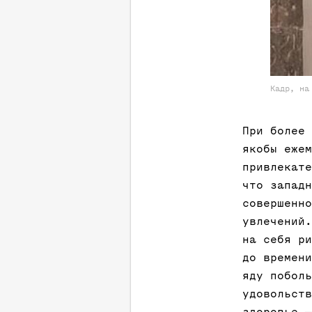
Кадр, на
При более 
якобы ежем
привлекате
что западн
совершенно
увлечений.
на себя ри
до времени
яду поболь
удовольств
здоровье —