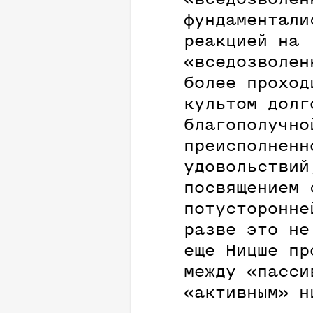
фундаментали
реакцией на
«вседозволен
более проход
культом долг
благополучно
преисполненн
удовольствий
посвящением 
потусторонне
разве это не
еще Ницше пр
между «пасси
«активным» н