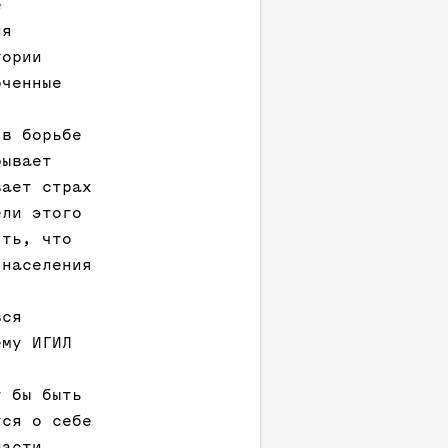
е
ия
тории
рченные
 в борьбе
рывает
вает страх
ели этого
ять, что
 населения
вся
ему ИГИЛ
г бы быть
тся о себе
ласти