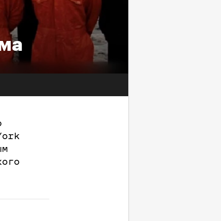
зма
о
York
ым
кого