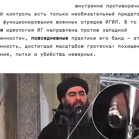
внутренне противореч
й контроль есть только необязательный придат
 функционирования военных отрядов ИГИЛ. В то
я
идеология ИГ направлена против западной
ленности»,
повседневные
практики его банд — э
нность, достигшая масштабов гротеска: похище
ния, пытки и убийства неверных.