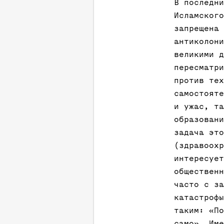
В последни
Исламского
запрещена
антиколони
великими д
пересматри
против тех
самостояте
и ужас, та
образовани
задача это
(здравоохр
интересует
общественн
часто с за
катастрофы
таким: «По
само». Име