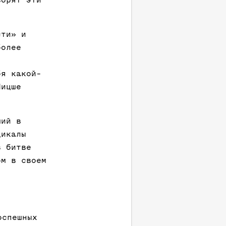
сти» и
более
бя какой-
Ницше
?
ший в
дикалы
в битве
ом в своем
оспешных