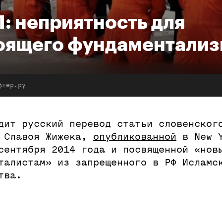
: неприятность для
оящего фундаментали
фтер.ру
дит русский перевод статьи словенског
а Славоя Жижека,
опубликованной
в New 
сентября 2014 года и посвященной «нов
талистам» из запрещенного в РФ Исламс
тва.