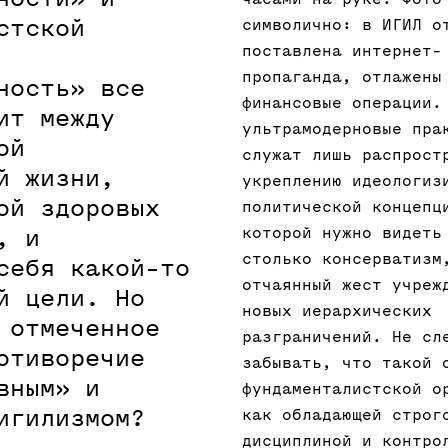
стской
символично: в ИГИЛ о
поставлена интернет-
пропаганда, отлажены
ность» все
финансовые операции.
ит между
ультрамодерновые пра
ой
служат лишь распрост
й жизни,
укреплению идеологиз
ой здоровых
политической концепц
которой нужно видеть
, и
столько консерватизм
себя какой-то
отчаянный жест учреж
й цели. Но
новых иерархических
 отмеченное
разграничений. Не сл
отиворечие
забывать, что такой 
вным» и
фундаменталистской о
игилизмом?
как обладающей строг
дисциплиной и контро