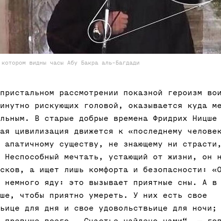
 котором видны часы Абу Бакра аль-Багдади
пристальном рассмотрении показной героизм во
инутно рискующих головой, оказывается куда м
льным. В старые добрые времена Фридрих Ницше
ая цивилизация движется к «последнему челове
 апатичному существу, не знающему ни страсти
 Неспособный мечтать, устающий от жизни, он 
сков, а ищет лишь комфорта и безопасности: «
 немного яду: это вызывает приятные сны. А в
ше, чтобы приятно умереть. У них есть свое
ьице для дня и свое удовольствьице для ночи;
 превыше всего. „Счастье найдено нами“, — го