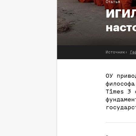
Статья
ИГИЛ
наст
Источник:
Ге
ОУ приво
философ
Times 3 
фундамен
государс