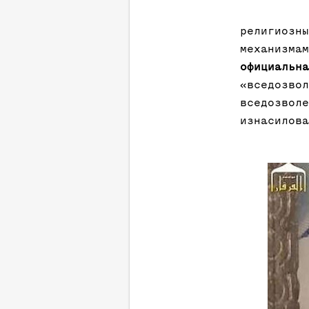
религиозны
механизмам
официальна
«вседозво
вседозволе
изнасилова