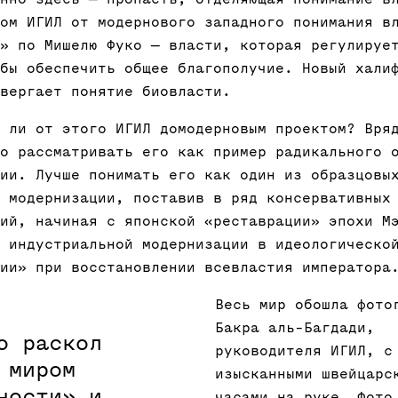
ом ИГИЛ от модернового западного понимания в
» по Мишелю Фуко — власти, которая регулируе
бы обеспечить общее благополучие. Новый хали
вергает понятие биовласти.
 ли от этого ИГИЛ домодерновым проектом? Вря
о рассматривать его как пример радикального 
ии. Лучше понимать его как один из образцовы
 модернизации, поставив в ряд консервативных
ий, начиная с японской «реставрации» эпохи М
 индустриальной модернизации в идеологическо
ии» при восстановлении всевластия императора
Весь мир обошла фото
Бакра аль-Багдади,
о раскол
руководителя ИГИЛ, с
 миром
изысканными швейцарс
ности» и
часами на руке. Фото