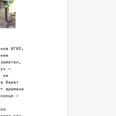
инов ИГИЛ,
енее
 заметил,
ку» —
, ни
не берет
От времени
 конце —
 но
ворят эти