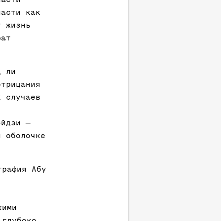
ласти как
т жизнь
фат
д ли
отрицания
х случаев
эйдзи —
й оболочке
.
графия Абу
кими
 глубоко