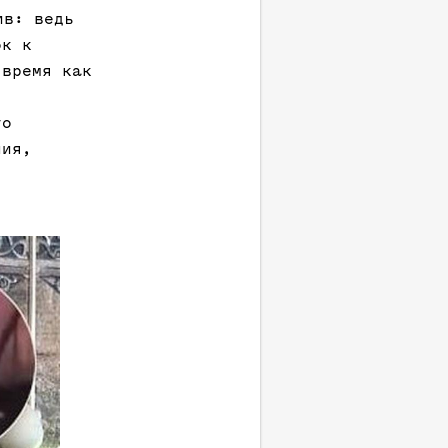
ив: ведь
ок к
 время как
то
ния,