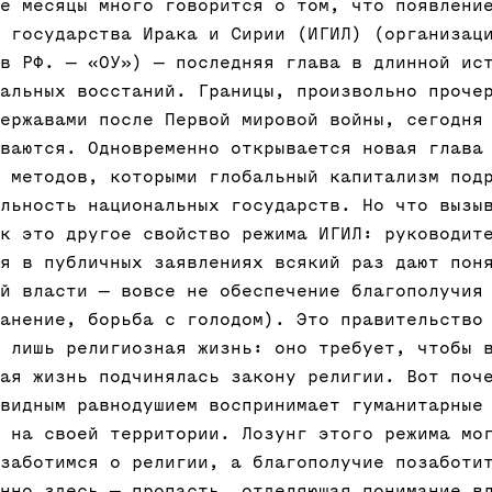
е месяцы много говорится о том, что появлени
 государства Ирака и Сирии (ИГИЛ) (организац
 в РФ. —
«ОУ»
) — последняя глава в длинной ис
альных восстаний. Границы, произвольно проче
ержавами после Первой мировой войны, сегодня
ваются. Одновременно открывается новая глава
 методов, которыми глобальный капитализм под
льность национальных государств. Но что вызы
к это другое свойство режима ИГИЛ: руководит
я в публичных заявлениях всякий раз дают пон
й власти — вовсе не обеспечение благополучия
анение, борьба с голодом). Это правительство
 лишь религиозная жизнь: оно требует, чтобы 
ая жизнь подчинялась закону религии. Вот поч
видным равнодушием воспринимает гуманитарные
 на своей территории. Лозунг этого режима мо
заботимся о религии, а благополучие позаботи
нно здесь — пропасть, отделяющая понимание в