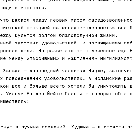
люди и моргают».
что раскол между первым миром «вседозволенно
листской реакцией на «вседозволенность» все 
ежду культом долгой благополучной жизни,
нной здоровых удовольствий, и посвящением се
ронней цели. Но разве это не отмеченное еще 
ие между «пассивным» и «активным» нигилизмом
 Западе — «последний человек» Ницше, затонув
х повседневных удовольствиях. А исламские ра
кон все и больше всего хотели бы уничтожить 
. Уильям Батлер Йейтс блестяще говорит об эт
ишествии»:
тонут в пучине сомнений, Худшие — в страсти п