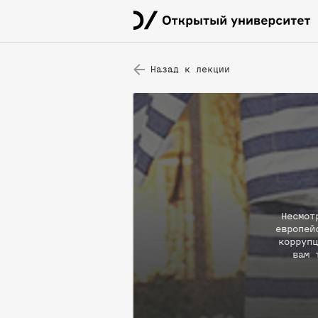
Назад к лекции
Несмот
европей
коррупц
вам 