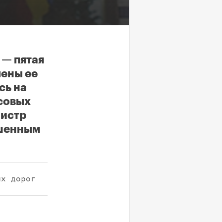
 — пятая
лены ее
сь на
совых
нистр
ышенным
ых дорог