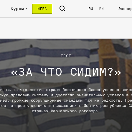
Курсы
ИГРА
RU
EN
Экспе
ТЕСТ
«
ЗА ЧТО СИДИМ?
»
ря на то что многие страны Восточного блока успешно впис
скую правовую систему и достигли значительных успехов в 
ией, громкие коррупционные скандалы там не редкость. Пре
тест о преступлениях и наказаниях в бывших республиках С
странах Варшавского договора.