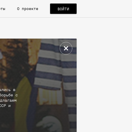
рты
О проекте
ВОЙТИ
ались в
борьбе с
длагаем
ССР и