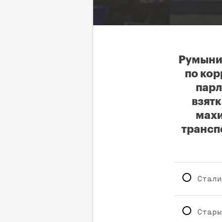
Румыния
по кор
парл
взят
махи
трансп
Стали
Стары