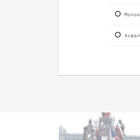
Молок
Асфал