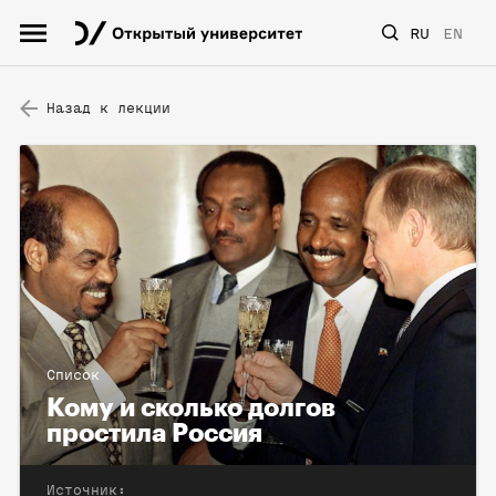
RU
EN
Назад к лекции
Список
Кому и сколько долгов
простила Россия
Источник: