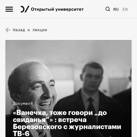
RU
EN
Назад к лекции
Документ
«Ванечка, тоже говори „до
свиданья“» : встреча
Березовского с журналистами
ТВ-6