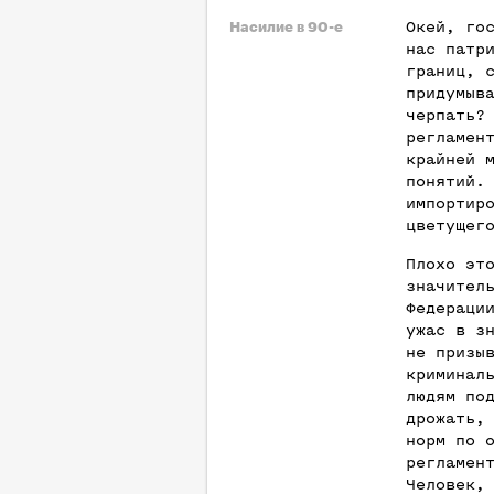
Окей, го
Насилие в 90-е
нас патр
границ, 
придумыв
черпать?
регламен
крайней 
понятий.
импортир
цветущег
Плохо эт
значител
Федераци
ужас в з
не призы
криминал
людям по
дрожать,
норм по 
регламен
Человек,