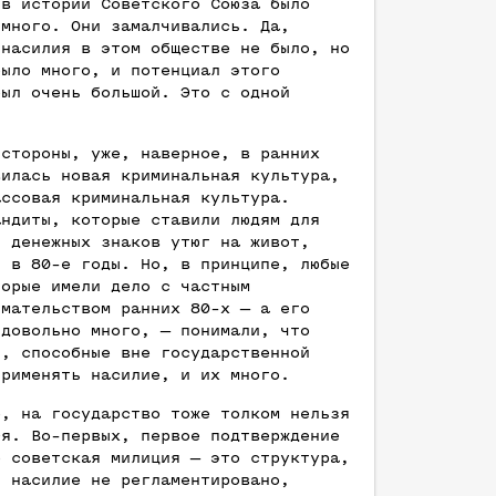
 в истории Советского Союза было
 много. Они замалчивались. Да,
 насилия в этом обществе не было, но
было много, и потенциал этого
был очень большой. Это с одной
 стороны, уже, наверное, в ранних
вилась новая криминальная культура,
ассовая криминальная культура.
андиты, которые ставили людям для
я денежных знаков утюг на живот,
ь в 80-е годы. Но, в принципе, любые
торые имели дело с частным
имательством ранних 80-х — а его
 довольно много, — понимали, что
и, способные вне государственной
применять насилие, и их много.
о, на государство тоже толком нельзя
ся. Во-первых, первое подтверждение
о советская милиция — это структура,
й насилие не регламентировано,