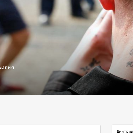
силия
Дмитри