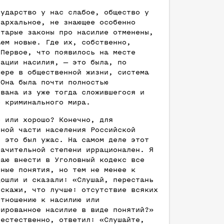
сударство у нас слабое, общество у
иархальное, не знающее особенно
старые законы про насилие отменены,
аем новые. Где их, собственно,
 Первое, что появилось на месте
тации насилия, — это была, по
мере в общественной жизни, система
 Она была почти полностью
ована из уже тогда сложившегося и
о криминального мира.
о или хорошо? Конечно, для
ьной части населения Российской
и это был ужас. На самом деле этот
начительной степени иррационален. Я
ваю внести в Уголовный кодекс все
ьные понятия, но тем не менее к
дошли и сказали: «Слушай, перестань
 скажи, что лучше: отсутствие всяких
отношению к насилию или
тированное насилие в виде понятий?»
 естественно, ответил: «Слушайте,