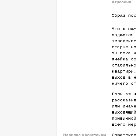
Агрессия
Образ по
Что с на
задается
человеко
старые н
мы пока 
ячейка о
стабильн
квартиры
выход в 
ничего с
Большая 
рассказы
или инач
выходящи
привычно
всего не
Советско
Насилие в советском