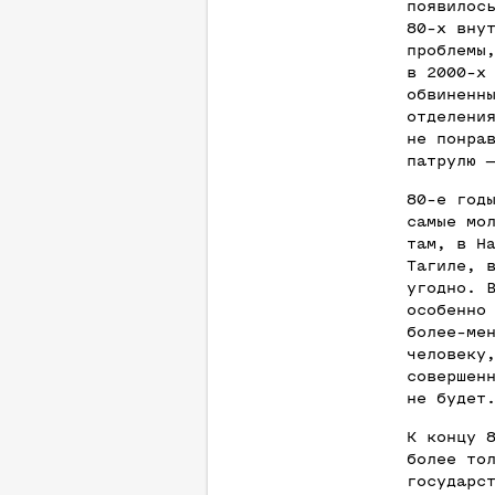
появилос
80-х вну
проблемы
в 2000-х
обвиненн
отделени
не понра
патрулю 
80-е год
самые мо
там, в Н
Тагиле, 
угодно. 
особенно
более-ме
человеку
совершен
не будет
К концу 
более то
государс