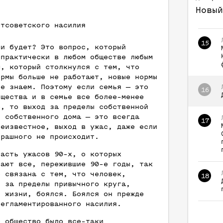
Новый
стсоветского насилия
15
ми будет? Это вопрос, который
 практически в любом обществе любым
м, который столкнулся с тем, что
ормы больше не работают, новые нормы
не знаем. Поэтому если семья — это
16
бщества и в семье все более-менее
о, то выход за пределы собственной
, собственного дома — это всегда
17
неизвестное, выход в ужас, даже если
трашного не происходит.
часть ужасов 90-х, о которых
вают все, пережившие 90-е годы, так
е связана с тем, что человек,
18
й за пределы привычного круга,
й жизни, боялся. Боялся он прежде
регламентированного насилия.
е общество было все-таки