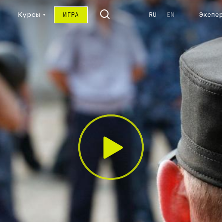
Курсы
ИГРА
RU
EN
Экспе