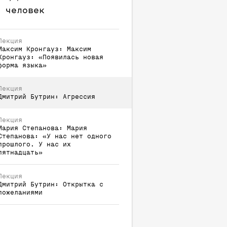
 человек
Лекция
Максим
Кронгауз
:
Максим
Кронгауз: «Появилась новая
форма языка»
Лекция
Дмитрий
Бутрин
:
Агрессия
Лекция
Мария
Степанова
:
Мария
Степанова: «У нас нет одного
прошлого. У нас их
пятнадцать»
Лекция
Дмитрий
Бутрин
:
Открытка с
пожеланиями