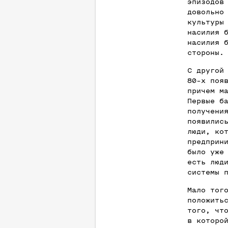
эпизодов
довольно
культуры
насилия 
насилия 
стороны.
С другой
80-х поя
причем м
Первые б
получени
появилис
люди, ко
предприн
было уже
есть люд
системы 
Мало тог
положить
того, чт
в которо