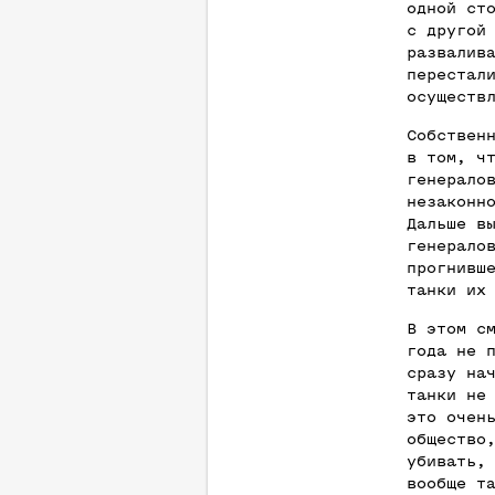
одной ст
с другой
развалив
перестал
осуществ
Собствен
в том, ч
генерало
незаконн
Дальше в
генерало
прогнивш
танки их
В этом с
года не 
сразу на
танки не
это очен
общество
убивать,
вообще т