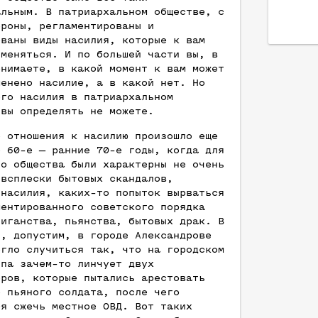
альным. В патриархальном обществе, с
ороны, регламентированы и
ованы виды насилия, которые к вам
именяться. И по большей части вы, в
онимаете, в какой момент к вам может
менено насилие, а в какой нет. Но
ого насилия в патриархальном
 вы определять не можете.
е отношения к насилию произошло еще
е 60-е — ранние 70-е годы, когда для
го общества были характерны не очень
 всплески бытовых скандалов,
 насилия, каких-то попыток вырваться
ментированного советского порядка
лиганства, пьянства, бытовых драк. В
ы, допустим, в городе Александрове
огло случиться так, что на городском
лпа зачем-то линчует двух
еров, которые пытались арестовать
о пьяного солдата, после чего
ся сжечь местное ОВД. Вот таких