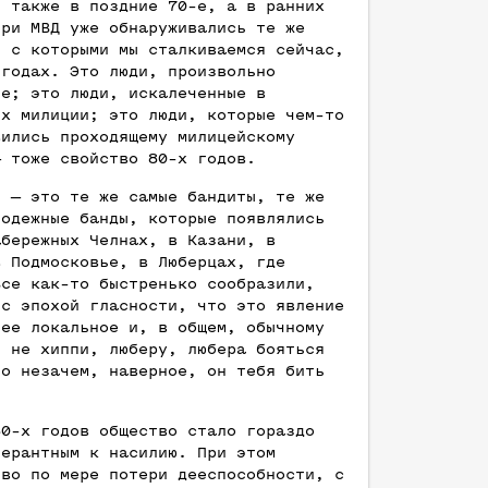
ь также в поздние 70-е, а в ранних
три МВД уже обнаруживались те же
, с которыми мы сталкиваемся сейчас,
 годах. Это люди, произвольно
ые; это люди, искалеченные в
ях милиции; это люди, которые чем-то
вились проходящему милицейскому
— тоже свойство 80-х годов.
ы — это те же самые бандиты, те же
лодежные банды, которые появлялись
абережных Челнах, в Казани, в
в Подмосковье, в Люберцах, где
Все как-то быстренько сообразили,
 с эпохой гласности, что это явление
нее локальное и, в общем, обычному
, не хиппи, люберу, любера бояться
но незачем, наверное, он тебя бить
.
80-х годов общество стало гораздо
лерантным к насилию. При этом
тво по мере потери дееспособности, с