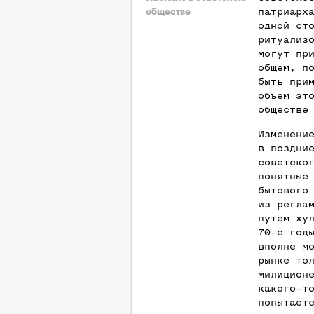
патриарх
обществе
одной ст
ритуализ
могут пр
общем, п
быть при
объем эт
обществе
Изменени
в поздни
советско
понятные
бытового
из регла
путем ху
70-е год
вполне м
рынке то
милицион
какого-т
попытает