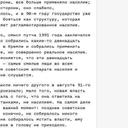
ороны, все больше применяло насилие;
 стороны, оно слабело,
алось, и в 90-м году государство уже
и бояться как структуру, которая
ляет регламентированное насилие.
но, смысл путча 1991 года заключался
то собрались какие-то двенадцать
в в Кремле и собрались применить
ое, но совершенно реальное насилие.
ыясняется, что эти двенадцать
в — самые смелые люди во всем
ем советском аппарате насилия и
 не слушаются.
мысле ничего другого в августе 91-го
произошло; мало того, новая власть
чала с того, что она ответила на
 танками, не насилием. На самом деле
ь важный момент: позднее советское
, конечно, не собиралось никого
 не собиралось мстить власти, ему
акое в голову не приходило.