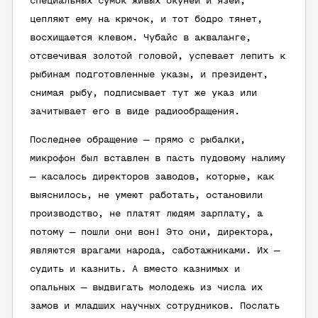
специальных сумок живых окуней и язей,
цепляют ему на крючок, и тот бодро тянет,
восхищается клевом. Чубайс в акваланге,
отсвечивая золотой головой, успевает лепить к
рыбинам подготовленные указы, и президент,
снимая рыбу, подписывает тут же указ или
зачитывает его в виде радиообращения.
Последнее обращение — прямо с рыбалки,
микрофон был вставлен в пасть пудовому налиму
— касалось директоров заводов, которые, как
выяснилось, не умеют работать, остановили
производство, не платят людям зарплату, а
потому — пошли они вон! Это они, директора,
являются врагами народа, саботажниками. Их —
судить и казнить. А вместо казнимых и
опальных — выдвигать молодежь из числа их
замов и младших научных сотрудников. Послать