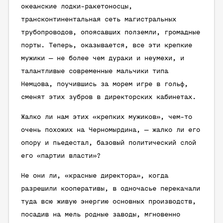
океанские лодки-ракетоносцы,
трансконтинентальная сеть магистральных
трубопроводов, опоясавших полземли, громадные
порты. Теперь, оказывается, все эти крепкие
мужики — не более чем дураки и неумехи, и
талантливые современные мальчики типа
Немцова, поучившись за морем игре в гольф,
сменят этих зубров в директорских кабинетах.
Жалко ли нам этих «крепких мужиков», чем-то
очень похожих на Черномырдина, — жалко ли его
опору и пьедестал, базовый политический слой
его «партии власти»?
Не они ли, «красные директора», когда
разрешили кооперативы, в одночасье перекачали
туда всю живую энергию основных производств,
посадив на мель родные заводы, мгновенно