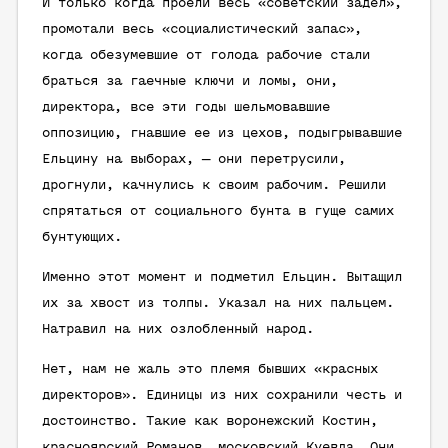
И только когда проели весь «советский задел»,
промотали весь «социалистический запас»,
когда обезумевшие от голода рабочие стали
браться за гаечные ключи и ломы, они,
директора, все эти годы шельмовавшие
оппозицию, гнавшие ее из цехов, подыгрывавшие
Ельцину на выборах, — они перетрусили,
дрогнули, качнулись к своим рабочим. Решили
спрятаться от социального бунта в гуще самих
бунтующих.
Именно этот момент и подметил Ельцин. Вытащил
их за хвост из толпы. Указал на них пальцем.
Натравил на них озлобленный народ.
Нет, нам не жаль это племя бывших «красных
директоров». Единицы из них сохранили честь и
достоинство. Такие как воронежский Костин,
красноярский Романов, московский Куевда. Они