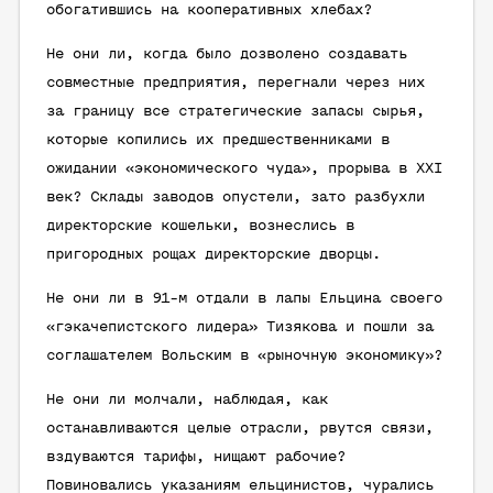
обогатившись на кооперативных хлебах?
Не они ли, когда было дозволено создавать
совместные предприятия, перегнали через них
за границу все стратегические запасы сырья,
которые копились их предшественниками в
ожидании «экономического чуда», прорыва в XXI
век? Склады заводов опустели, зато разбухли
директорские кошельки, вознеслись в
пригородных рощах директорские дворцы.
Не они ли в 91-м отдали в лапы Ельцина своего
«гэкачепистского лидера» Тизякова и пошли за
соглашателем Вольским в «рыночную экономику»?
Не они ли молчали, наблюдая, как
останавливаются целые отрасли, рвутся связи,
вздуваются тарифы, нищают рабочие?
Повиновались указаниям ельцинистов, чурались