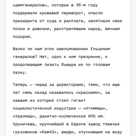
«демгенералов», которые в 93-м году
поддержали кровавый переворот, спасли
президента от суда и расплаты, запятнали свои
полки и дивизии, расстрелявшие народ, вечным
позором.
Жалко ли нам этих ошельмованных Ельциным
генералов? Нет, одно к ним презрение, к
продолжающим лизать бьющую их по головам
палку.
Теперь — черед за директорами, теми, что еще
лет семь назад назывались «красными», за
каждым из которых стоял гигант
социалистической индустрии — «Атоммаш»,
«Уралмаш», ракетно-космическое НПО им.
Хруничева, крупнейший в Европе завод тяжелых
грузовиков «КамАЗ», верфи, спускающие на воду