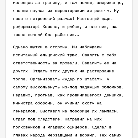
молодцов за границу, и там немцы, американцы,
японцы научат их директорским хитростям. Ну
просто петровский размах! Настоящий царь-
реформатор! Короче, и рыбак, и плотник, на
троне вечный был работник…
Однако шутки в сторону. Мы наблюдали
испытанный ельцинский трюк. Свалить с себя
ответственность за провалы. Взвалить ее на
других. Отдать этих других на растерзание
толпе. Организовать «удар по штабам». А
самому выскользнуть из-под падающих обломков.
Недавно, прогнав, как провинившегося денщика,
министра обороны, он учинил охоту на
генералов. Выставил на позорище их лампасы.
Отдал под следствие. Натравил на них
полковников и младших офицеров. Сделал в
глазах народа мерзавцами и ворами. Тех самых