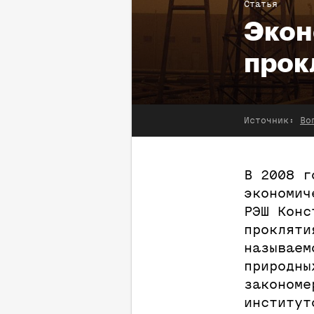
Статья
Экон
прок
Источник:
Во
В 2008 г
экономич
РЭШ Конс
прокляти
называем
природны
закономе
институт