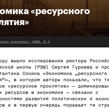
омика «ресурсного
лятия»
просы экономики. 2008. № 4
оду вышло исследование ректора Россий
еской школы (РЭШ) Сергея Гуриева и пр
тантина Сонина «Экономика „ресурсного
я“», в котором авторы показали, что т
ое «ресурсное проклятие» — доминирова
х ресурсов в экономике — связано с
рностями развития политических и экон
ов и в первую очередь поражает те стр