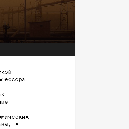
ской
офессора
ак
ние
омических
аны, в