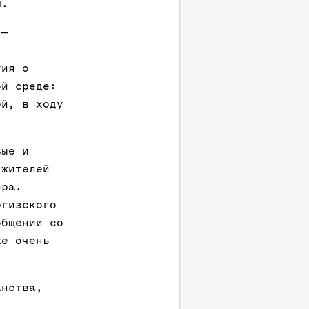
м.
 —
тия о
ой среде:
ой, в ходу
вые и
 жителей
ира.
ргизского
общении со
же очень
анства,