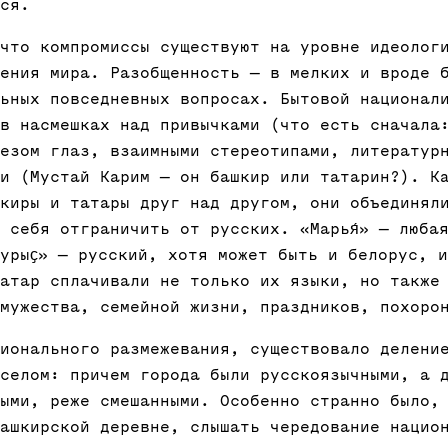
ся.
что компромиссы существуют на уровне идеолог
ения мира. Разобщенность — в мелких и вроде 
ьных повседневных вопросах. Бытовой национал
в насмешках над привычками (что есть сначала
езом глаз, взаимными стереотипами, литератур
и (Мустай Карим — он башкир или татарин?). К
киры и татары друг над другом, они объединял
 себя отграничить от русских. «Марья́» — люба
урыҫ» — русский, хотя может быть и белорус, 
атар сплачивали не только их языки, но также
мужества, семейной жизни, праздников, похоро
ионального размежевания, существовало делени
селом: причем города были русскоязычными, а 
ыми, реже смешанными. Особенно странно было,
ашкирской деревне, слышать чередование нацио