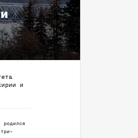
 и
тета
кирии и
, родился
 три-