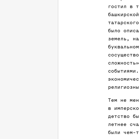
гостил в т
башкирской
татарского
было описа
земель, на
буквальном
сосущество
сложность»
событиями.
экономичес
религиозны
Тем не мен
в имперско
детство бы
летнее сча
были чем-т