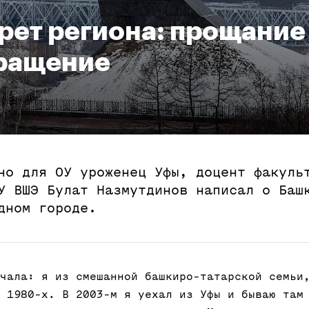
рет региона: прощание
ращение
но для ОУ уроженец Уфы, доцент факуль
У ВШЭ Булат Назмутдинов написал о Баш
дном городе.
чала: я из смешанной башкиро-татарской семьи
 1980-х. В 2003-м я уехал из Уфы и бываю там