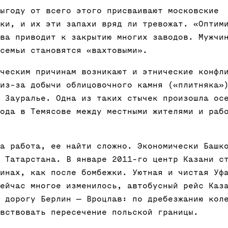
ыгоду от всего этого присваивают московские
ки, и их эти запахи вряд ли тревожат. «Оптим
ва приводит к закрытию многих заводов. Мужчи
семьи становятся «вахтовыми».
ческим причинам возникают и этнические конфл
из-за добычи облицовочного камня («плитняка»
 Зауралье. Одна из таких стычек произошла ос
ода в Темясове между местными жителями и раб
а работа, ее найти сложно. Экономически Башк
 Татарстана. В январе 2011-го центр Казани с
инах, как после бомбежки. Уютная и чистая Уф
ейчас многое изменилось, автобусный рейс Каз
 дорогу Берлин — Вроцлав: по дребезжанию кол
вствовать пересечение польской границы.