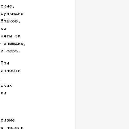
сские,
усульмане
 браков,
ыки
иняты за
— «пыщак»,
 и «ер».
 При
тичность
ь
сских
или
я
призме
ух недель