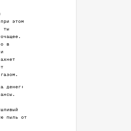
м
 при этом
, ты
точащее.
но в
 и
пахнет
ет
 газом.
ха денег:
нансы.
ушливый
ую пыль от