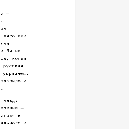
ии —
бы
изм
: мясо или
ными
ак бы ни
ись, когда
я русская
и украинец.
 правила и
н.
е между
деревни —
 играя в
нального и