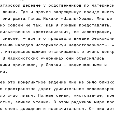
атарской деревне у родственников по материнс
 линии. Где и прочел запрещенную прежде книг
 эмигранта Гаяза Исхаки «Идель-Урал». Многое
но совсем не так, как я привык представлять.
сильственная христианизация, ее иллюстрации,
 смысле, — все это придавало внешне бесконфл
ванию народов историческую недостоверность. 
, интернационализм сталкивались с очень конк
 В марксистских учебниках они объяснялись
кими причинами, у Исхаки — национальными и
ми.
ее это конфликтное видение мне не было близк
м пространстве дарит удивительное мировоззре
ло счастливым. Полные семьи, многоязычие, по
стье, зимнее чтение. В этом радужном мире пр
о очень досадным и незначительным. От них хо