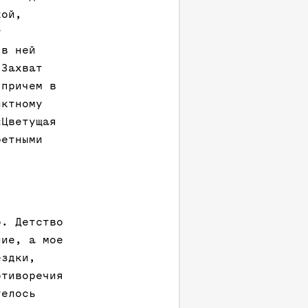
кой,
у
 в ней
 Захват
 причем в
иктному
«Цветущая
ретными
о. Детство
ние, а мое
ездки,
отиворечия
телось