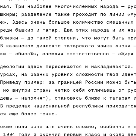
ная. Три наиболее многочисленных народа — ру
шкиры; разделение также проходит по линии «м
е». Здесь очень большое количество смешанных
реди башкир и татар. Два этих народа и их яз
близки — до такой степени, что могут быть пр
В казанском диалекте татарского языка «нож» 
ки — «бысаҡ», «земля» соответственно — «җир»
деологии здесь пересекаются и накладываются.
урсах, на разных уровнях сложности твоя иден
Приведу пример: за границей России можно быт
 но внутри страны четко себя отличаешь от ру
дешь — напомнят), становясь ближе к татарам 
В пределах национальной республики приходитс
ся еще более точно.
ские поля сочетать очень сложно, особенно в 
 1994 году я окончил первый класс и около дв