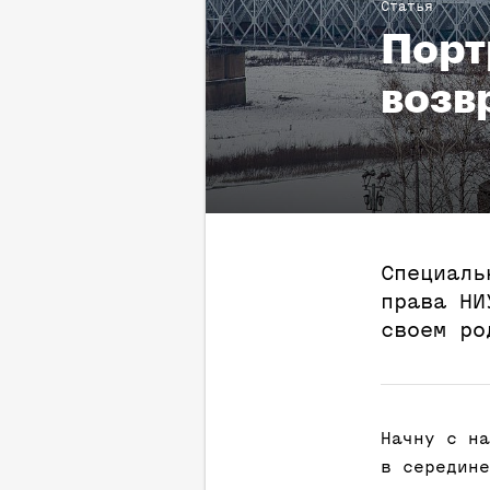
Статья
Порт
возв
Специаль
права НИ
своем ро
Начну с на
в середине