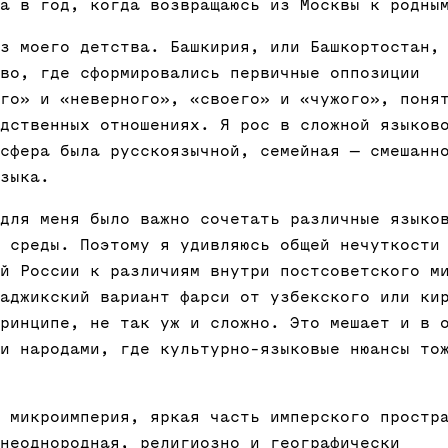
а в год, когда возвращаюсь из Москвы к родны
з моего детства. Башкирия, или Башкортостан,
во, где сформировались первичные оппозиции
го» и «неверного», «своего» и «чужого», поня
дственных отношениях. Я рос в сложной языков
сфера была русскоязычной, семейная — смешанн
зыка.
для меня было важно сочетать различные языко
 среды. Поэтому я удивляюсь общей нечуткости
й России к различиям внутри постсоветского м
аджикский вариант фарси от узбекского или ки
ринципе, не так уж и сложно. Это мешает и в 
и народами, где культурно-языковые нюансы то
 микроимперия, яркая часть имперского простр
неоднородная, религиозно и географически