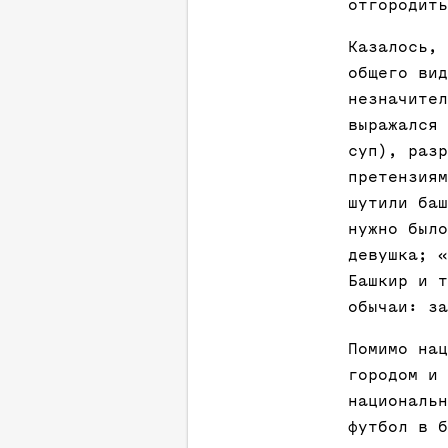
отгородить
Казалось, 
общего вид
незначител
выражался 
суп), разр
претензиям
шутили баш
нужно было
девушка; «
Башкир и т
обычаи: за
Помимо нац
городом и 
национальн
футбол в б