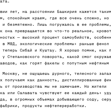
ата.
вии лет, на расстоянии Башкирия кажется таки
м, спокойным краем, где все очень сложно, но
 и безмятежно. Лишь погружаясь в ее проблемы
к она превращается во что-то реальное, крово
ностых — высокий процент самоубийств, особен
 в МВД, экологические проблемы: раньше фенол
 теперь Сибай и Куштау. Я хорошо помню, как 
 у Степановского поворота, какой смог окружа
аводов, как горят факелы с попутным нефтяным
 Москву, не ощущаешь дурного, телесного запа
х получаем как данность, дистиллированные фи
ь от производства мы не замечаем. Но жители
ка или Салавата чувствуют ее каждый день: уд
да, в огромных объемах добывающего соду, сер
фабрики, продукты нефтепереработки.