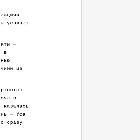
изация»
ны уезжают
икты —
) в
енью
очими из
ортостан
тоял в
а казалась
ань — Уфа
ес сразу