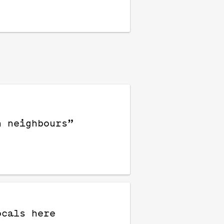
n neighbours”
ocals here