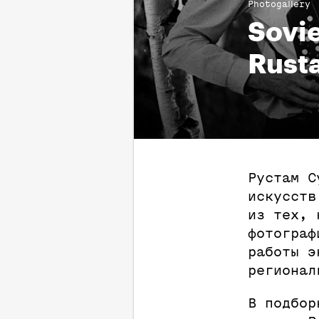
Photogallery
Sovie
Rust
Рустам С
искусств
из тех, 
фотограф
работы э
регионал
В подбор