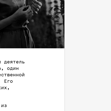
й деятель
ф, один
ественной
. Его
ких,
 из