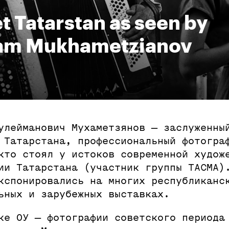
t Tatarstan as seen by
am Mukhametzianov
улейманович Мухаметзянов — заслуженны
 Татарстана, профессиональный фотогра
кто стоял у истоков современной худож
ии Татарстана (участник группы ТАСМА)
кспонировались на многих республиканс
ьных и зарубежных выставках.
ке ОУ — фотографии советского периода