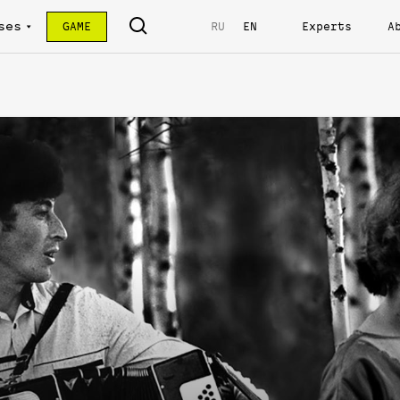
ses
GAME
RU
EN
Experts
A