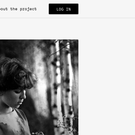
bout the project
LOG IN