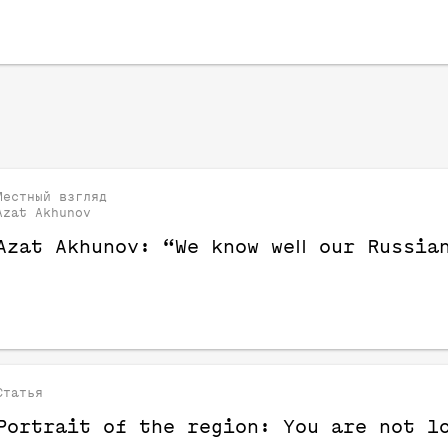
Местный взгляд
Azat Akhunov
Azat Akhunov: “We know well our Russia
Статья
Portrait of the region: You are not l