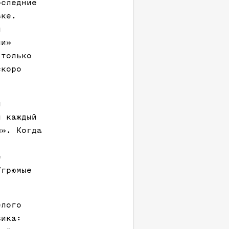
оследние
вке.
и
ли»
 только
скоро
и
и каждый
м». Когда
е
Угрюмые
елого
вика: