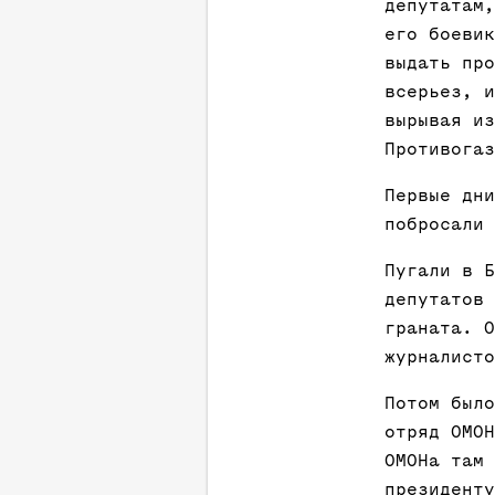
депутатам,
его боевик
выдать про
всерьез, и
вырывая из
Противогаз
Первые дни
побросали 
Пугали в Б
депутатов 
граната. О
журналисто
Потом было
отряд ОМОН
ОМОНа там 
президенту