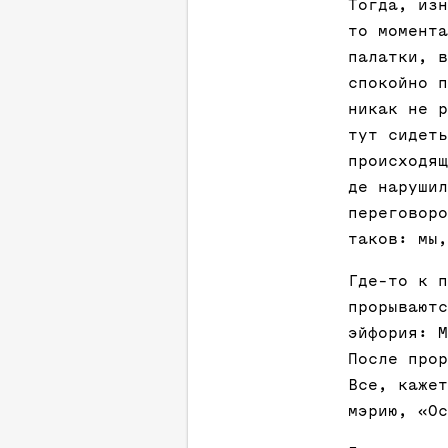
Тогда, изн
то момента
палатки, в
спокойно п
никак не р
тут сидеть
происходящ
де нарушил
переговоро
таков: мы,
Где-то к п
прорываютс
эйфория: М
После прор
Все, кажет
мэрию, «Ос