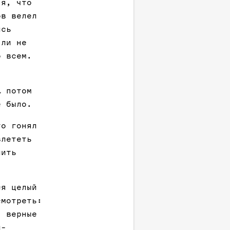
яя, что
ов велел
ись
 ли не
о всем.
а потом
е было.
то гонял
влететь
лить
ся целый
смотреть:
, верные
и-