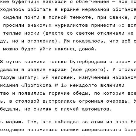
кие буфетчицы вздыхали с облегчением — все п
ходилось работать в крайне нервозной обстано
 сидели почти в полной темноте, при свечке, 
 просили знакомых журналистов принести «с во
 теплые носки (вместе со светом отключали не
ду, но и отопление). Им показалось, что всё 
 можно будет уйти наконец домой.
8 суток кормили только бутербродами с сыром 
давали в разлив нарзан (всё дорого). У стойк
тарую цитату: «Я человек, измученный нарзано
исания «Протокола № 1» ненадолго включили
тво и появились горячие обеды, по которым вс
ь, в столовой выстроилась огромная очередь. 
бедали, не снимая с плечей автоматов.
ь мэрию. Тем, кто наблюдал за этим из окон Б
сходящее напоминало съемки американского бое