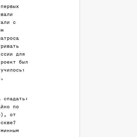
 первых
ывали
гали с
Им
матроса
тривать
иссии для
проект был
лучилось:
х,
а спадать:
айно по
о), от
оскве?
 минным