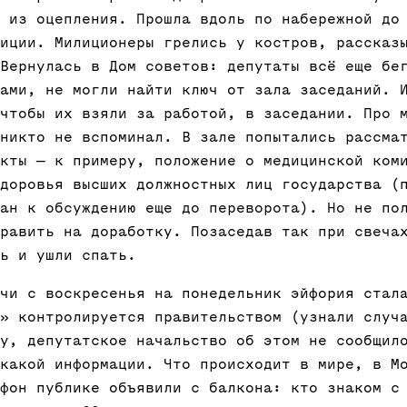
 из оцепления. Прошла вдоль по набережной до
иции. Милиционеры грелись у костров, рассказ
Вернулась в Дом советов: депутаты всё еще бе
ами, не могли найти ключ от зала заседаний. 
чтобы их взяли за работой, в заседании. Про 
никто не вспоминал. В зале попытались рассма
кты — к примеру, положение о медицинской ком
доровья высших должностных лиц государства (
ан к обсуждению еще до переворота). Но не по
равить на доработку. Позаседав так при свеча
ь и ушли спать.
чи с воскресенья на понедельник эйфория стал
» контролируется правительством (узнали случ
у, депутатское начальство об этом не сообщил
какой информации. Что происходит в мире, в М
фон публике объявили с балкона: кто знаком с