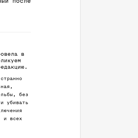
ный после
ровела в
бликуем
редакцию.
 странно
ьная,
ельбы, без
ти убивать
ключения
, и всех