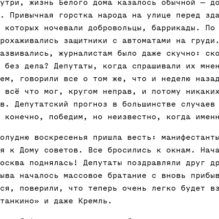
утри, жизнь Белого дома казалось обычной — д
. Привычная горстка народа на улице перед зд
 которых ночевали добровольцы, баррикады. По
рохаживались защитники с автоматами на груди
азвивались, журналистам было даже скучно: ск
 без дела? Депутаты, когда спрашивали их мне
ем, говорили все о том же, что и неделю наза
 всё что мог, кругом неправ, и потому никаки
в. Депутатский прогноз в большинстве случаев
 конечно, победим, но неизвестно, когда имен
олудню воскресенья пришла весть: манифестант
я к Дому советов. Все бросились к окнам. Нач
осква поднялась! Депутаты поздравляли друг д
ыва началось массовое братание с вновь прибы
ся, поверили, что теперь очень легко будет в
танкино» и даже Кремль.