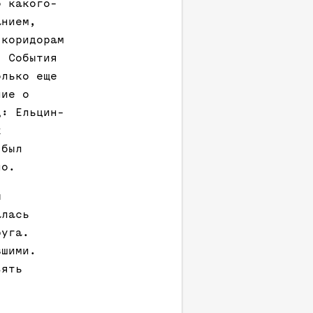
о какого-
анием,
 коридорам
. События
олько еще
ние о
д: Ельцин-
х
 был
но.
ы
алась
руга.
вшими.
зять