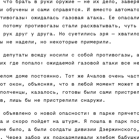
 что брать в руки оружие — не их дело, завер
и обучены и сами справятся. И вместо автомат
тивогазы: ожидалась газовая атака. Ее опасал
 потому противогазы стали расхватывать, чуть
 рук друг у друга. Но суетились зря — хватил
ы не надели, но некоторые примерили.
 депутаты всюду носили с собой противогазы, 
их где попало: ожидаемой газовой атаки все н
елом доме постоянно. Тот же Ачалов очень час
от окон, объясняя, что в любой момент может 
полченцы, казалось, готовы были сами пристре
в, лишь бы не пристрелили снаружи.
 объявлено о новой опасности: в парке прячет
а и скоро пойдет на штурм. Я пошла в парк по
не было, а были солдаты дивизии Дзержинского
. Через забор их подкармливали хлебом бабушк