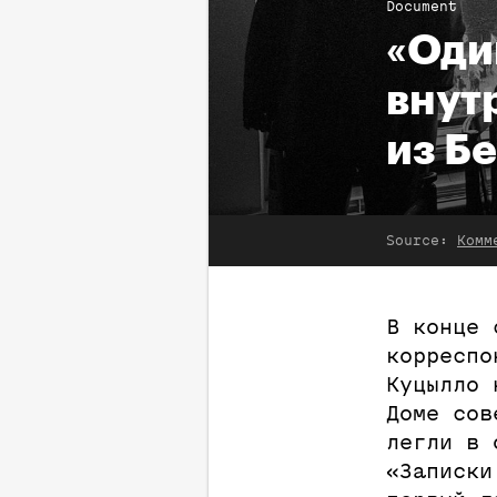
Document
«Оди
внут
из Б
Source:
Комм
В конце 
корреспо
Куцылло 
Доме сов
легли в 
«Записки