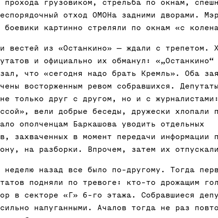
 прохода грузовиком, стрельба по окнам, спеш
еспорядочный отход ОМОНа задними дворами. Мэ
 боевики картинно стреляли по окнам «с колен
и вестей из «Останкино» — ждали с трепетом. 
утатов и официально их обманул: «„Останкино“
зал, что «сегодня надо брать Кремль». Оба за
чены восторженным ревом собравшихся. Депутат
не только друг с другом, но и с журналистами
ссой», вели добрые беседы, дружески хлопали 
ало ополченцам Баркашова уводить отдельных
в, захваченных в момент передачи информации 
ону, на разборки. Впрочем, затем их отпускал
 неделю назад все было по-другому. Тогда пер
татов подняли по тревоге: кто-то дрожащим го
ор в секторе «Г» 6-го этажа. Собравшиеся деп
сильно напуганными. Ачалов тогда не раз повт