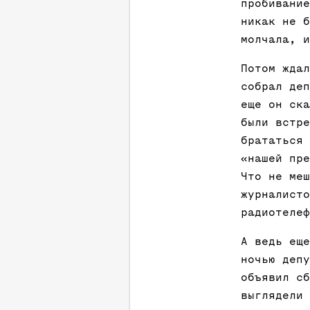
пробивание
никак не б
молчала, и
Потом ждал
собрал деп
еще он ска
были встре
брататься 
«нашей пре
Что не меш
журналисто
радиотелеф
А ведь еще
ночью депу
объявил сб
выглядели 