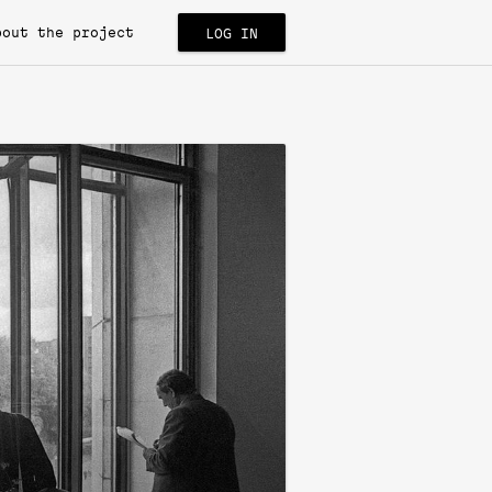
bout the project
LOG IN