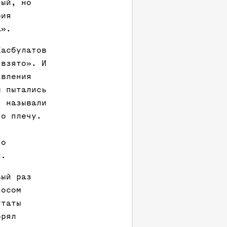
ный, но
рия
а».
Хасбулатов
 взято». И
явления
ы пытались
: называли
по плечу.
по
и.
вый раз
лосом
утаты
орял