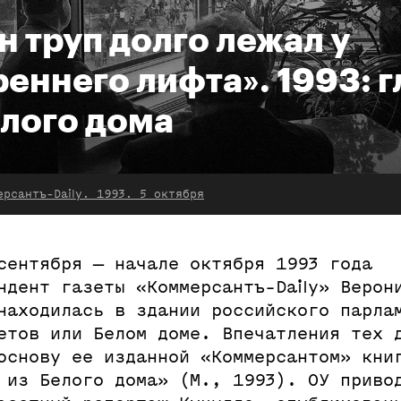
н труп долго лежал у
реннего лифта». 1993: г
елого дома
ерсантъ-Daily. 1993. 5 октября
сентября — начале октября 1993 года
ндент газеты «Коммерсантъ-Daily» Верон
находилась в здании российского парла
етов или Белом доме. Впечатления тех 
основу ее изданной «Коммерсантом» кни
 из Белого дома» (М., 1993). ОУ приво