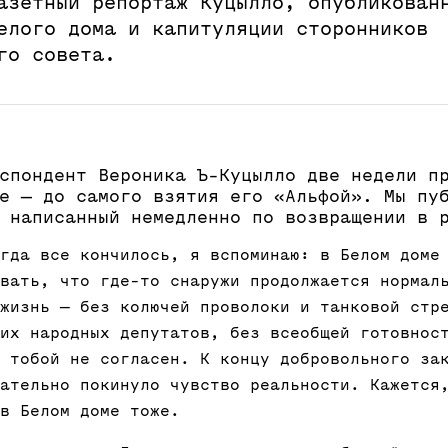
азетный репортаж Куцылло, опубликован
елого дома и капитуляции сторонников
го совета.
спондент Вероника Ъ-Куцылло две недели п
е — до самого взятия его «Альфой». Мы пу
 написанный немедленно по возвращении в 
гда все кончилось, я вспоминаю: в Белом доме
вать, что где-то снаружи продолжается нормал
жизнь — без колючей проволоки и танковой стр
их народных депутатов, без всеобщей готовнос
 тобой не согласен. К концу добровольного за
ательно покинуло чувство реальности. Кажется
в Белом доме тоже.