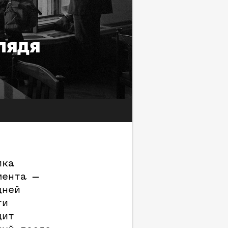
лядя
ика
мента —
дней
ги
дит