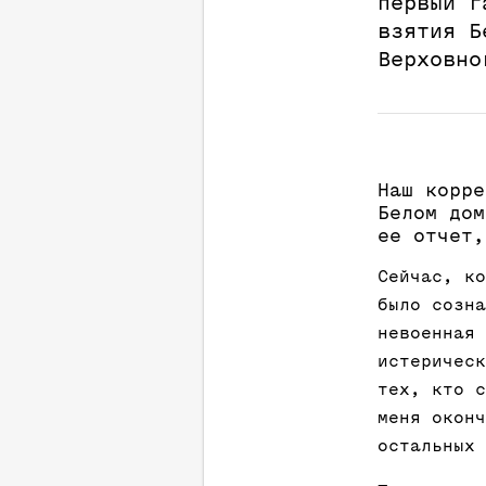
первый г
взятия Б
Верховно
Наш корре
Белом дом
ее отчет,
Сейчас, ко
было созна
невоенная 
истерическ
тех, кто с
меня оконч
остальных 