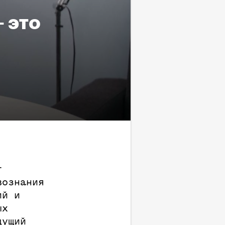
 это
т
вознания
ий и
ых
дущий