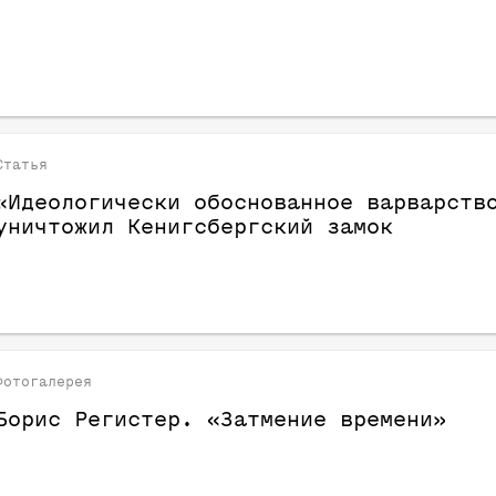
Статья
«Идеологически обоснованное варварств
уничтожил Кенигсбергский замок
Фотогалерея
Борис Регистер. «Затмение времени»