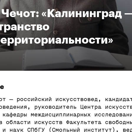
 Чечот: «Калининград —
транство
ерриториальности»
ре
от — российский искусствовед, кандида
оведения, руководитель Центра искусст
 кафедры междисциплинарных исследован
в области искусств Факультета свободн
 и наук СПбГУ (Смольный институт), ве