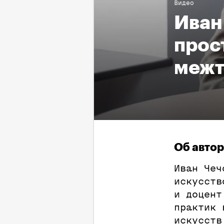
Видео
Иван
прос
межт
Об авто
Иван Чеч
искусств
и доцент
практик 
искусств