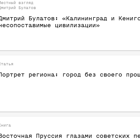
Местный взгляд
Дмитрий Булатов
Дмитрий Булатов: «Калининград и Кениг
несопоставимые цивилизации»
Статья
Портрет региона: город без своего про
Книга
Восточная Пруссия глазами советских п