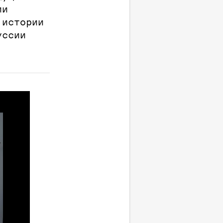
ии
 истории
уссии