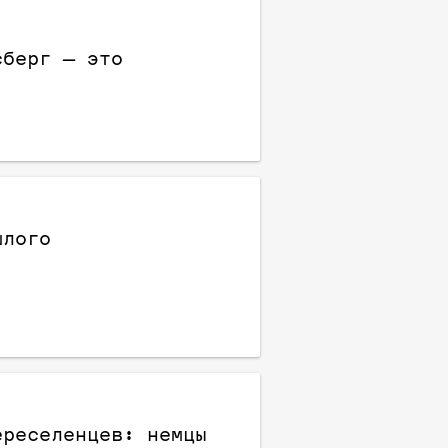
сберг — это
шлого
ереселенцев: немцы