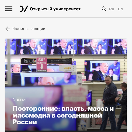
RU
EN
Назад к лекции
Статья
Посторонние: власть, масса и
массмедиа в сегодняшней
России