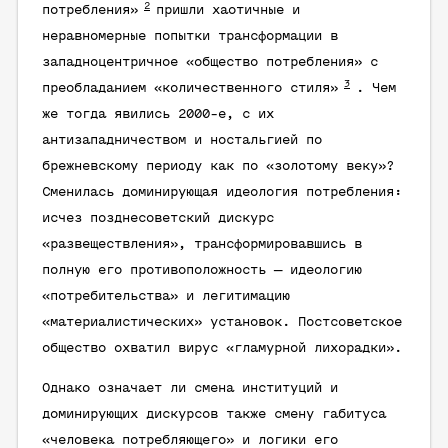
2
потребления»
пришли хаотичные и
неравномерные попытки трансформации в
западноцентричное «общество потребления» с
3
преобладанием «количественного стиля»
. Чем
же тогда явились 2000-е, с их
антизападничеством и ностальгией по
брежневскому периоду как по «золотому веку»?
Сменилась доминирующая идеология потребления:
исчез позднесоветский дискурс
«развеществления», трансформировавшись в
полную его противоположность — идеологию
«потребительства» и легитимацию
«материалистических» установок. Постсоветское
общество охватил вирус «гламурной лихорадки».
Однако означает ли смена институций и
доминирующих дискурсов также смену габитуса
«человека потребляющего» и логики его