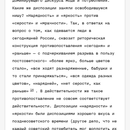
доминирующего дискурса моды и потребления.
Какие же диспозиции заняли освободившуюся
нишу?
«Нарядность»
и
«яркость»
против
«серости»
и
«мрачности»
. Так, в ответах на
вопрос о том, как одеваются люди в
сегодняшней России, сквозит риторическая
конструкция противопоставления «сегодня» и
«раньше» — с подчеркиванием разрыва в пользу
постсоветского: «более ярко, больше цветов
стало», «все ходят разнаряженные, бабушки и
то стали принаряжаться», «вся одежда разных
цветов», «нарядней», «нет серости, как
14
раньше»
. В действительности же такое
противопоставление не совсем соответствует
действительности. Диспозиции «нарядности» и
«яркости» были диспозициями хорошего вкуса и
позднесоветского времени (другое дело, что не
каждый советский потребитель мог воплотить их