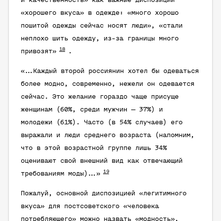
и качественность» как важные диспозиции
«хорошего вкуса» в одежде: «много хорошо
пошитой одежды сейчас носят люди», «стали
неплохо шить одежду, из-за границы много
18
привозят»
.
«…Каждый второй россиянин хотел бы одеваться
более модно, современно, нежели он одевается
сейчас. Это желание гораздо чаще присуще
женщинам (60%, среди мужчин — 37%) и
молодежи (61%). Часто (в 54% случаев) его
выражали и люди среднего возраста (напомним,
что в этой возрастной группе лишь 34%
оценивают свой внешний вид как отвечающий
19
требованиям моды)…»
Пожалуй, основной диспозицией «легитимного
вкуса» для постсоветского «человека
потребляющего» можно назвать
«модность»
,