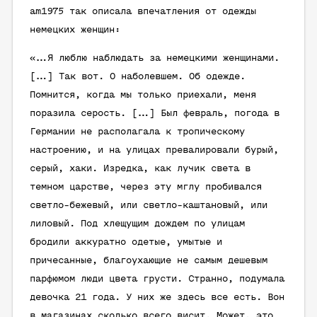
аm1975 так описала впечатления от одежды
немецких женщин:
«…Я люблю наблюдать за немецкими женщинами.
[…] Так вот. О наболевшем. Об одежде.
Помнится, когда мы только приехали, меня
поразила серость. […] Был февраль, погода в
Германии не располагала к тропическому
настроению, и на улицах превалировали бурый,
серый, хаки. Изредка, как лучик света в
темном царстве, через эту мглу пробивался
светло-бежевый, или светло-каштановый, или
лиловый. Под хлещущим дождем по улицам
бродили аккуратно одетые, умытые и
причесанные, благоухающие не самым дешевым
парфюмом люди цвета грусти. Странно, подумала
девочка 21 года. У них же здесь все есть. Вон
в магазинах сколько всего висит. Может, это