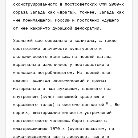
сконструированного в постсоветских СМИ 2000-х
образа Запада как «врага», точнее, Запада как
«не понимающего» Россию и постоянно ждущего
от нее какой-то дурацкой демократии.
Удельный вес социального капитала, а также
соотношение значимости культурного и
экономического капитала на первый взгляд
кардинально изменились у постсоветского
«человека потребляющего». На первый план
выходят капитал экономический и примат
материального над духовным, внешнего над
внутренним (культ «внешней красоты» и
8
«красивого тела») в системе ценностей
. Во-
первых, «материалистичность» устремлений
постсоветского человека берет начало в
«материализме» 1970-х (существовавшем, но
замалчивавшемся как в дискурсе, так и в