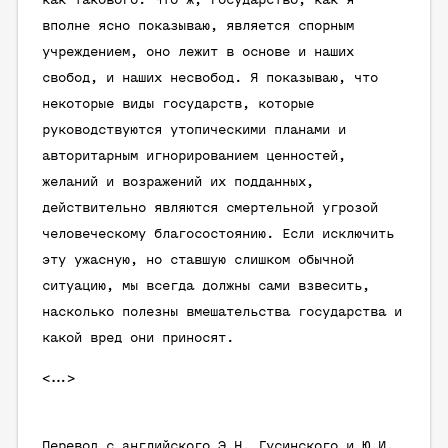
как такового. Что ж, государство, как я
вполне ясно показываю, является спорным
учреждением, оно лежит в основе и наших
свобод, и наших несвобод. Я показываю, что
некоторые виды государств, которые
руководствуются утопическими планами и
авторитарным игнорированием ценностей,
желаний и возражений их подданных,
действительно являются смертельной угрозой
человеческому благосостоянию. Если исключить
эту ужасную, но ставшую слишком обычной
ситуацию, мы всегда должны сами взвесить,
насколько полезны вмешательства государства и
какой вред они приносят.
<…>
Перевод с английского Э.Н. Гусинского и Ю.И.