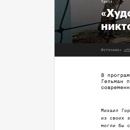
Текст
«Худ
никт
Источник:
«Ч
В програм
Гельман п
современн
Михаил Гор
из своих з
могли бы с