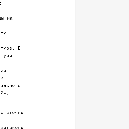
х
ды на
нту
ьтуре. В
ктуры
 из
ли
уального
.0»,
остаточно
оветского