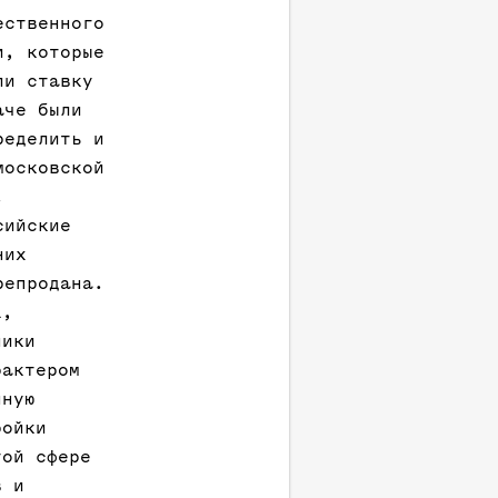
ественного
и, которые
ли ставку
аче были
ределить и
московской
.
сийские
них
репродана.
L,
ники
рактером
нную
ройки
той сфере
в и