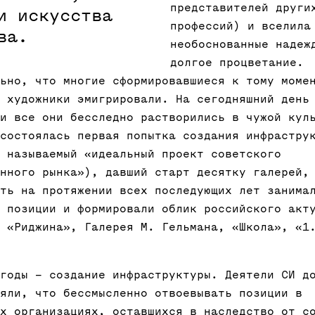
представителей други
и искусства
профессий) и вселила
ва.
необоснованные надеж
долгое процветание.
ьно, что многие сформировавшиеся к тому моме
 художники эмигрировали. На сегодняшний день
и все они бесследно растворились в чужой кул
состоялась первая попытка создания инфрастру
 называемый «идеальный проект советского
нного рынка»), давший старт десятку галерей,
ть на протяжении всех последующих лет занима
 позиции и формировали облик российского акт
 «Риджина», Галерея М. Гельмана, «Школа», «1
годы – создание инфраструктуры. Деятели СИ д
яли, что бессмысленно отвоевывать позиции в
х организациях, оставшихся в наследство от с