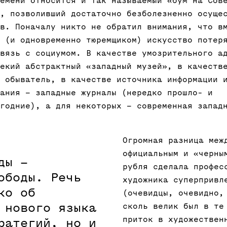
емени относится и так называемый «бум на Сов
, позволивший достаточно безболезненно осуще
в. Поначалу никто не обратил внимания, что в
 (и одновременно тюремщиком) искусство потер
вязь с социумом. В качестве умозрительного а
екий абстрактный «западный музей», в качеств
 обыватель, в качестве источника информации 
ания – западные журналы (нередко прошло- и
годние), а для некоторых – современная запад
Огромная разница меж
официальным и «черны
ды –
рубля сделала профес
ободы. Речь
художника суперпривл
ко об
(очевидцы, очевидно,
 нового языка
сколь велик был в те
приток в художествен
ратегий, но и