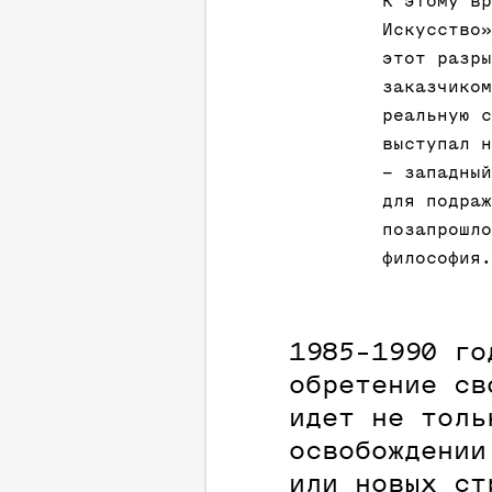
К этому вр
Искусство»
этот разры
заказчиком
реальную с
выступал н
– западный
для подраж
позапрошло
философия.
1985-1990 го
обретение св
идет не толь
освобождении
или новых ст