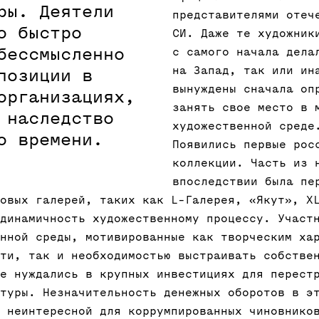
ры. Деятели
представителями отеч
о быстро
СИ. Даже те художник
бессмысленно
с самого начала дела
на Запад, так или ин
позиции в
вынуждены сначала оп
организациях,
занять свое место в 
 наследство
художественной среде
о времени.
Появились первые рос
коллекции. Часть из 
впоследствии была пе
овых галерей, таких как L-Галерея, «Якут», X
динамичность художественному процессу. Участ
нной среды, мотивированные как творческим ха
ти, так и необходимостью выстраивать собстве
е нуждались в крупных инвестициях для перест
туры. Незначительность денежных оборотов в э
 неинтересной для коррумпированных чиновнико