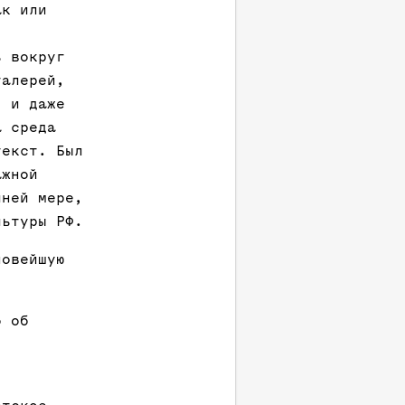
ак или
ь вокруг
галерей,
, и даже
а среда
текст. Был
ажной
йней мере,
льтуры РФ.
новейшую
о об