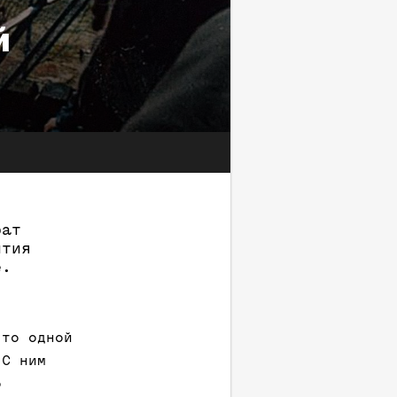
й
рат
ития
е.
что одной
 С ним
о