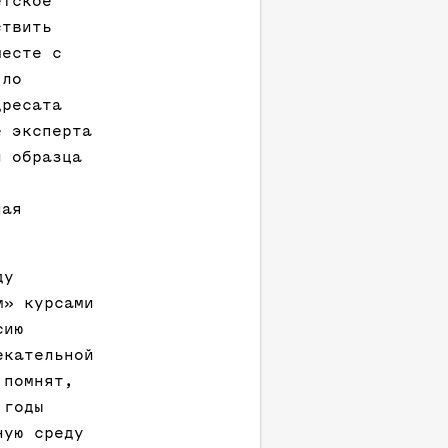
етское
ствить
месте с
яло
дресата
е эксперта
и образца
ная
ду
м» курсами
сию
екательной
 помнят,
 годы
ную среду