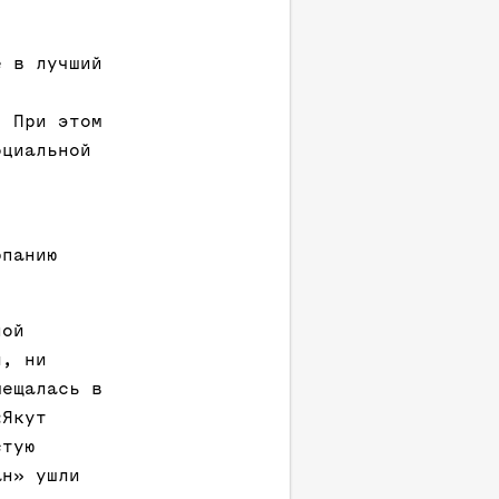
е в лучший
. При этом
оциальной
рпанию
ной
й, ни
мещалась в
«Якут
стую
ан» ушли