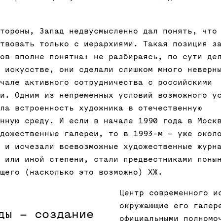
тороны, Запад недвусмысленно дал понять, что
твовать только с иерархиями. Такая позиция з
ов вполне понятна: не разбираясь, по сути де
 искусстве, они сделали слишком много неверн
чале активного сотрудничества с российскими
и. Одним из непременных условий возможного у
ла встроенность художника в отечественную
нную среду. И если в начале 1990 года в Моск
дожественные галереи, то в 1993-м – уже окол
 и исчезали всевозможные художественные журн
 или иной степени, стали предвестниками поны
щего (насколько это возможно) ХЖ.
Центр современного и
окружающие его галер
ды – создание
официальными полномо