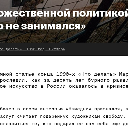
ожественной политико
о не занимался»
то делать». 1998 год. Октябрь
мной статье конца 1990-х «Что делать» Ма
роследил, как за десять лет бурного разв
ое искусство в России оказалось в кризис
бачев в своем интервью «Намедни» признался, 
аслуг считает подаренную художникам свободу.
огласиться те, кто подарил ее сам себе еще д