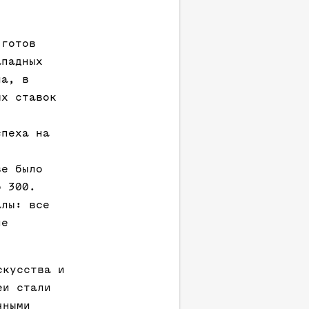
 готов
ападных
ла, в
ых ставок
спеха на
ве было
о 300.
алы: все
не
скусства и
еи стали
чными