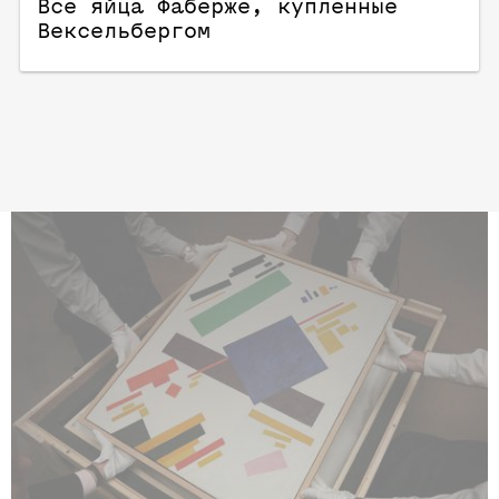
Все яйца Фаберже, купленные
Вексельбергом