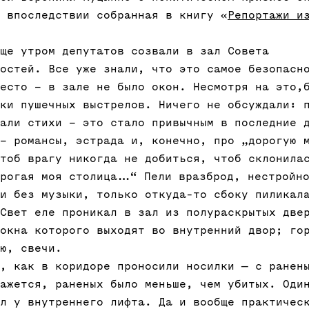
 впоследствии собранная в книгу «
Репортажи и
ще утром депутатов созвали в зал Совета
остей. Все уже знали, что это самое безопасн
есто – в зале не было окон. Несмотря на это,
ки пушечных выстрелов. Ничего не обсуждали: 
али стихи – это стало привычным в последние 
– романсы, эстрада и, конечно, про „дорогую 
тоб врагу никогда не добиться, чтоб склонила
рогая моя столица...“ Пели вразброд, нестройн
и без музыки, только откуда-то сбоку пиликал
Свет еле проникал в зал из полураскрытых две
окна которого выходят во внутренний двор; го
ю, свечи.
, как в коридоре проносили носилки — с ранен
ажется, раненых было меньше, чем убитых. Оди
л у внутреннего лифта. Да и вообще практичес