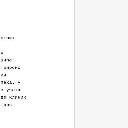
дстоит
ее
нципе
е широко
ции
спеха, у
ез учета
тве клиник
з для