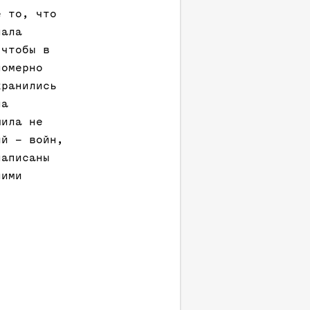
е то, что
нала
 чтобы в
номерно
хранились
на
шила не
ий – войн,
написаны
ними