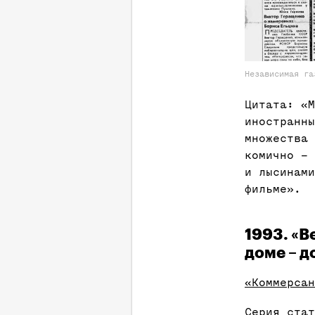
Независимая га
Цитата: «М
иностранны
множества 
комично – 
и лысинами
фильме».
1993. «В
доме – д
«Коммерсан
Серия стат