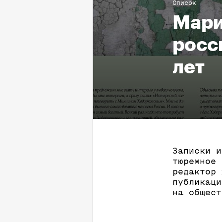
Список
Мари
росс
лет
Записки и
тюремное 
редактор
публикаци
на общест