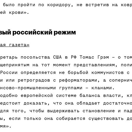
 было пройти по коридору, не встретив на ков
ей крови».
овый российский режим
ая газета»
ретарь посольства США в РФ Томас Грэм – о то
щепринятым на тот момент представлениям, пол
России определяется не борьбой коммунистов с
и или ретроградов с реформаторами, а соперни
нсово-промышленными группами – кланами.
одобно европейской системе баланса власти, к
едстоит доказать, что она обладает достаточн
для того, чтобы выдерживать становление и па
ы, если только она собирается существовать д
мя».