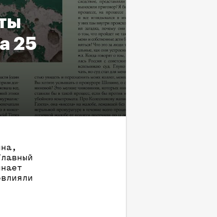
сты
а 25
ина,
Главный
инает
овлияли