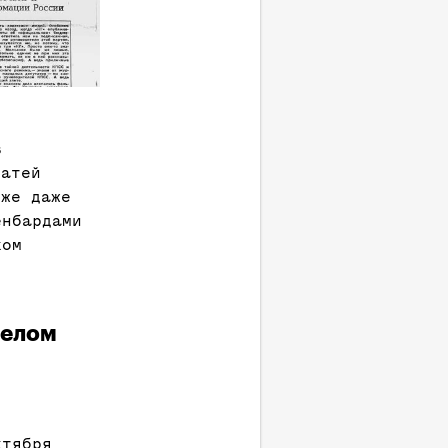
в
чатей
уже даже
енбардами
ком
Белом
ктября