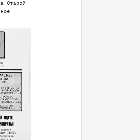
на Старой
йное