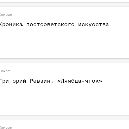
Список
Хроника постсоветского искусства
Текст
Григорий Ревзин. «Лямбда-чпок»
Список