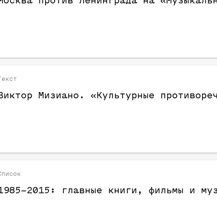
Москва против Ленинграда на «Музыкаль
Текст
Виктор Мизиано. «Культурные противоре
Список
1985–2015: главные книги, фильмы и му