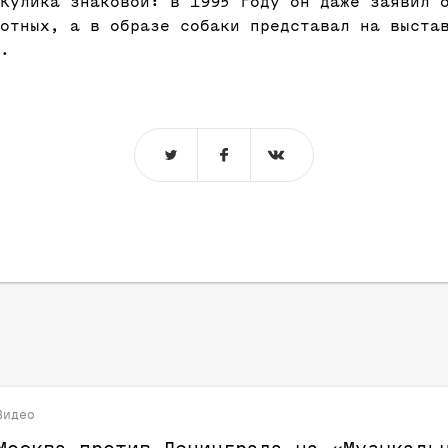
Кулика знаковой: в 1995 году он даже заявил 
отных, а в образе собаки представал на выста
.
Видео