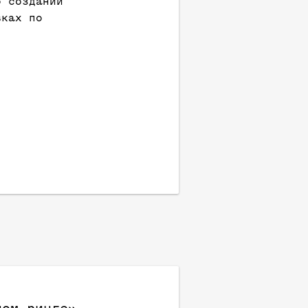
о создании
вках по