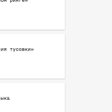
ном ринге»
чия тусовки»
зыка