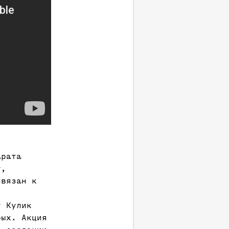
арата
у,
ивязан к
т Кулик
рых. Акция