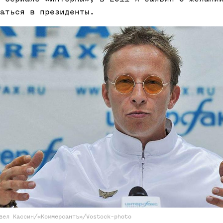
аться в президенты.
вел Кассин/«Коммерсантъ»/Vostock-photo