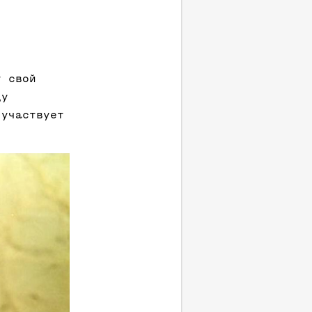
т свой
ду
 участвует