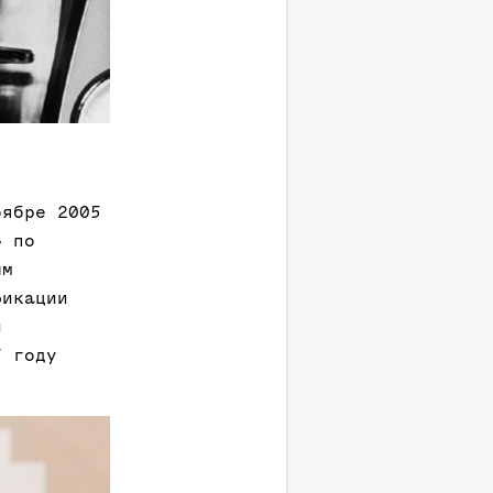
оябре 2005
» по
ым
фикации
л
5 году