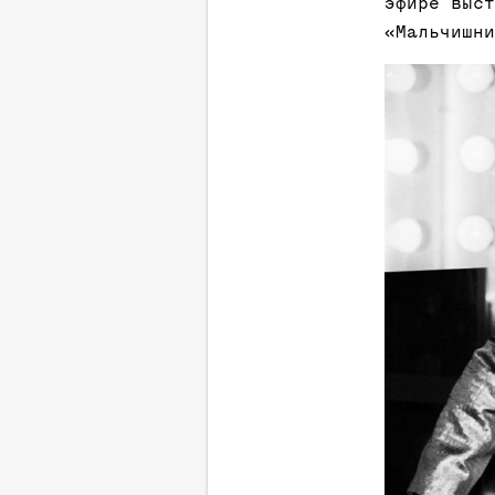
эфире выст
«Мальчишни