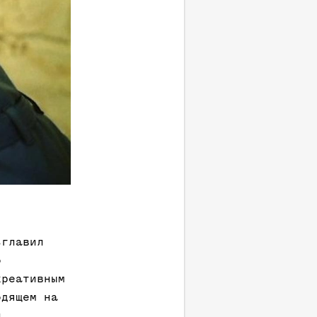
зглавил
о
креативным
одящем на
и