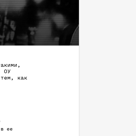
такими,
. ОУ
 тем, как
е
 в ее