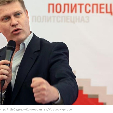
итрий Лебедев/«Коммерсантъ»/Vostock-photo