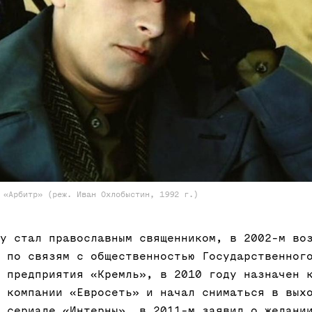
 «Арбитр» (реж. Иван Охлобыстин, 1992 г.)
у стал православным священником, в 2002-м во
 по связям с общественностью Государственног
 предприятия «Кремль», в 2010 году назначен 
 компании «Евросеть» и начал сниматься в вых
 сериале «Интерны», в 2011-м заявил о желани