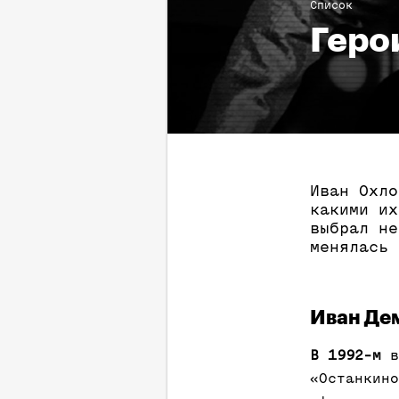
Список
Геро
Иван Охло
какими их
выбрал не
менялась 
Иван Дем
В 1992-м
в
«Останкино