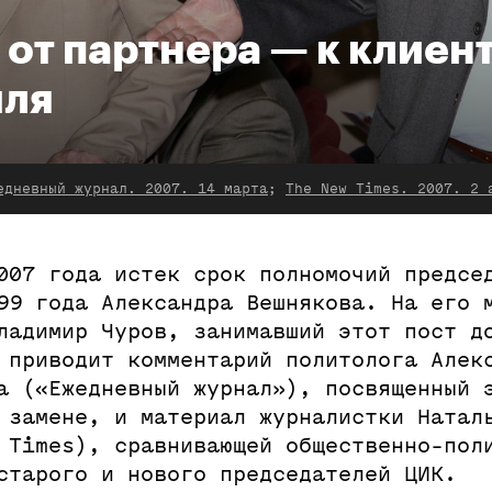
 от партнера — к клиен
ля
едневный журнал. 2007. 14 марта
;
The New Times. 2007. 2 
007 года истек срок полномочий предсе
99 года Александра Вешнякова. На его 
ладимир Чуров, занимавший этот пост д
 приводит комментарий политолога Алек
а («Ежедневный журнал»), посвященный 
 замене, и материал журналистки Натал
 Times), сравнивающей общественно-пол
старого и нового председателей ЦИК.