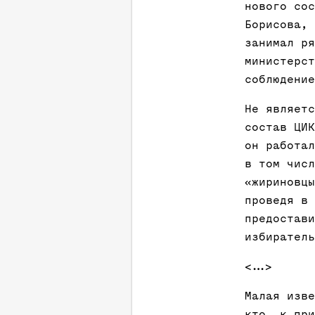
нового сос
Борисова, 
занимал ря
министерст
соблюдение
Не являетс
состав ЦИК
он работал
в том числ
«жириновцы
проведя в 
предостави
избиратель
<…>
Малая изве
кто, к при