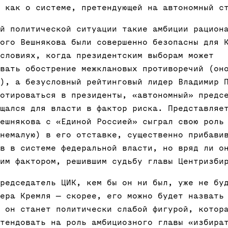
 как о системе, претендующей на автономный с
й политической ситуации такие амбиции рацион
ого Вешнякова были совершенно безопасны для 
словиях, когда президентским выборам может
вать обострение межклановых противоречий (он
), а безусловный рейтинговый лидер Владимир 
отироваться в президенты, «автономный» предс
щался для власти в фактор риска. Представляе
ешнякова с «Единой Россией» сыграл свою роль
немалую) в его отставке, существенно прибави
в в системе федеральной власти, но вряд ли о
им фактором, решившим судьбу главы Центризби
редседатель ЦИК, кем бы он ни был, уже не бу
ера Кремля — скорее, его можно будет назвать
 он станет политически слабой фигурой, котор
тендовать на роль амбициозного главы «избира