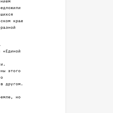
ением
редложили
вшихся
ьском крае
бразной
а
й «Единой
ти.
ены этого
то
 в другом.
ремлю, но