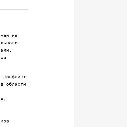
ужен не
ельного
рами,
все
о конфликт
 в области
ия,
яков