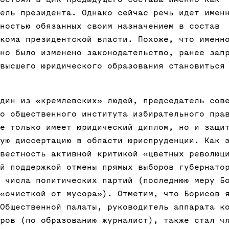
ель президента. Однако сейчас речь идет имен
ностью обязанных своим назначением в состав
кома президентской власти. Похоже, что именн
но было изменено законодательство, ранее зап
высшего юридического образования становиться
дин из «кремлевских» людей, председатель сов
о общественного института избирательного пра
е только имеет юридический диплом, но и защи
ую диссертацию в области юриспруденции. Как 
вестность активной критикой «цветных революц
й поддержкой отмены прямых выборов губернато
 числа политических партий (последнюю меру Б
«очисткой от мусора»). Отметим, что Борисов 
Общественной палаты, руководитель аппарата к
ров (по образованию журналист), также стал ч