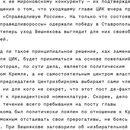
 к ее мироновскому конкуренту — их подтвержд
щения о том, что уходящему главе ЦИК вчера п
 «Справедливую Россию». На только что состоя
праведливороссы» одержали победу в Ставропол
теперь уход Вешнякова выглядит для них своео
ей.
д ли такое принципиальное решение, как замен
ля ЦИК, будет приниматься на основе пожелани
оторая, по сути дела, является политическим
ом Кремля, а не самостоятельным центром влас
председателя Центризбиркома выбирают сами чл
 ни для кого не секрет, что этот пост де-фак
т к президентской номенклатуре. Скорее, дело
 течение всего пребывания на посту главы
кома был политически лоялен по отношению к К
можным отстаивать свои прерогативы, не боясь
. При Вешнякове заговорили об «избирательной