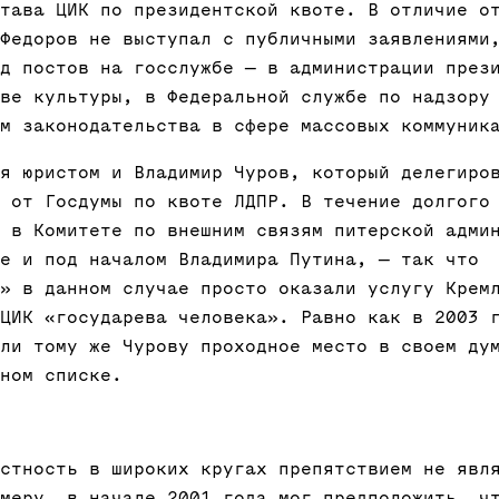
тава ЦИК по президентской квоте. В отличие о
Федоров не выступал с публичными заявлениями
д постов на госслужбе — в администрации през
ве культуры, в Федеральной службе по надзору
м законодательства в сфере массовых коммуник
я юристом и Владимир Чуров, который делегиро
 от Госдумы по квоте ЛДПР. В течение долгого
 в Комитете по внешним связям питерской адми
е и под началом Владимира Путина, — так что
» в данном случае просто оказали услугу Крем
ЦИК «государева человека». Равно как в 2003 
ли тому же Чурову проходное место в своем ду
ном списке.
стность в широких кругах препятствием не явл
меру, в начале 2001 года мог предположить, ч