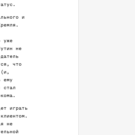
татус.
ального и
Кремля.
о уже
Путин не
едатель
тся, что
 (и,
в ему
н стал
ркома.
дет играть
 клиентом.
ая не
тельной