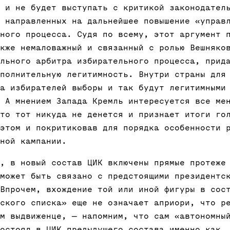
 и не будет выступать с критикой законодател
 направленных на дальнейшее повышение «управ
ного процесса. Судя по всему, этот аргумент 
кже немаловажный и связанный с ролью Вешняко
льного арбитра избирательного процесса, прид
полнительную легитимность. Внутри страны для
а избирателей выборы и так будут легитимными
 А мнением Запада Кремль интересуется все ме
то тот никуда не денется и признает итоги го
этом и покритиковав для порядка особенности 
ной кампании.
, в новый состав ЦИК включены прямые протеже
может быть связано с предстоящими президентс
Впрочем, вхождение той или иной фигуры в сос
ского списка» еще не означает априори, что р
м выдвиженце, — напомним, что сам «автономны
остоял в ЦИК предыдущего состава именно как