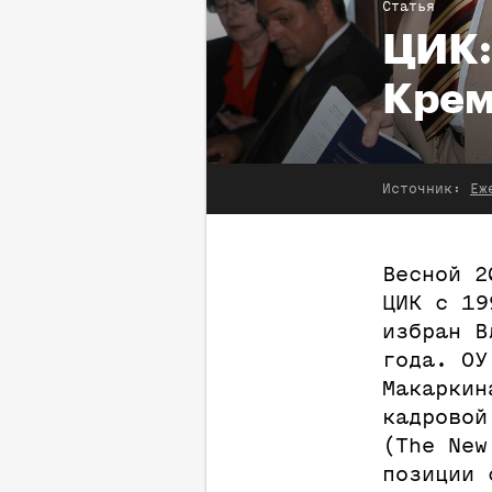
Статья
ЦИК:
Крем
Источник:
Еж
Весной 2
ЦИК с 19
избран В
года. ОУ
Макаркин
кадровой
(The New
позиции 