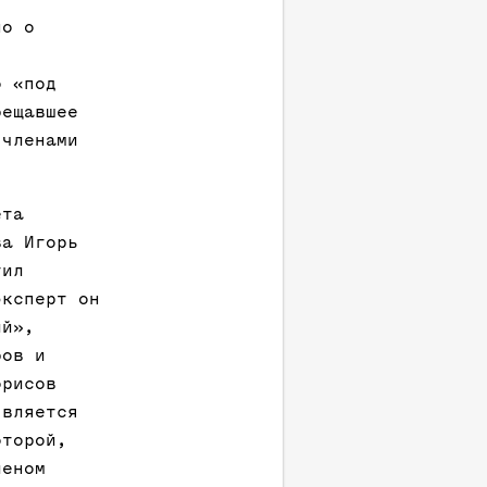
но о
о «под
рещавшее
 членами
ета
ва Игорь
тил
эксперт он
ий»,
ров и
орисов
является
оторой,
леном