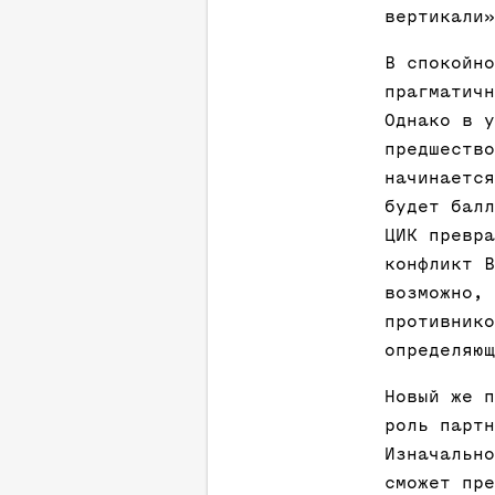
вертикали»
В спокойно
прагматичн
Однако в у
предшество
начинается
будет балл
ЦИК превра
конфликт В
возможно, 
противнико
определяющ
Новый же п
роль партн
Изначально
сможет пре