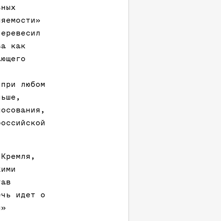
ьных
ляемости»
перевесил
ва как
ающего
 при любом
ньше,
лосования,
российской
 Кремля,
кими
тав
ечь идет о
й»