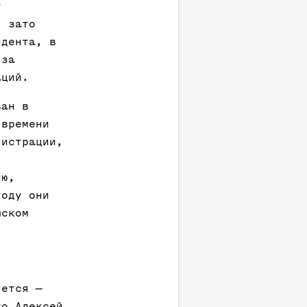
т
, зато
идента, в
 за
аций.
ван в
 времени
нистрации,
лю,
году они
мском
яется —
то Алексей