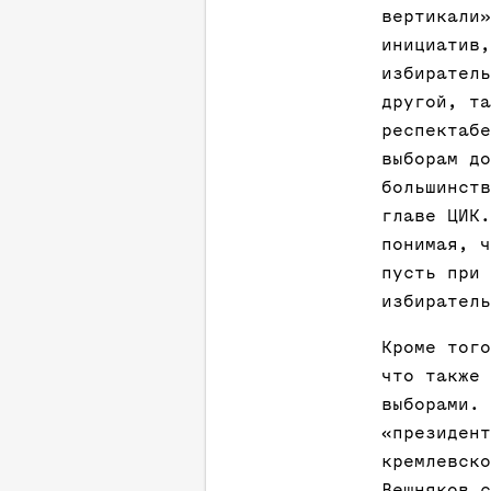
вертикали»
инициатив,
избиратель
другой, та
респектабе
выборам до
большинств
главе ЦИК.
понимая, ч
пусть при 
избиратель
Кроме того
что также 
выборами. 
«президент
кремлевско
Вешняков с