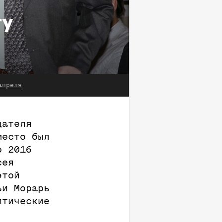
ту
апреля
дателя
место был
о 2016
сея
этой
ьи Морарь
итические