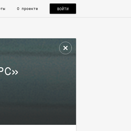
рты
О проекте
ВОЙТИ
РС
»