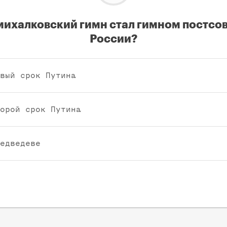
михалковский гимн стал гимном постсо
России?
вый срок Путина
орой срок Путина
едведеве