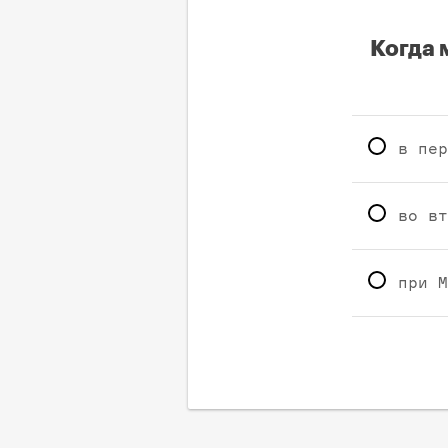
Когда 
в пер
во вт
при М