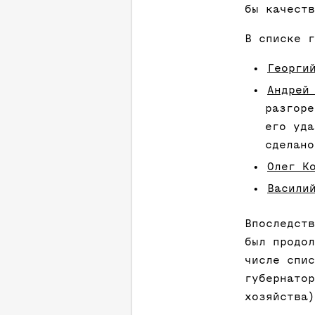
бы качест
В списке г
Георги
Андрей
разгоре
его уда
сделано
Олег К
Васили
Впоследств
был продол
числе спи
губернатор
хозяйства)