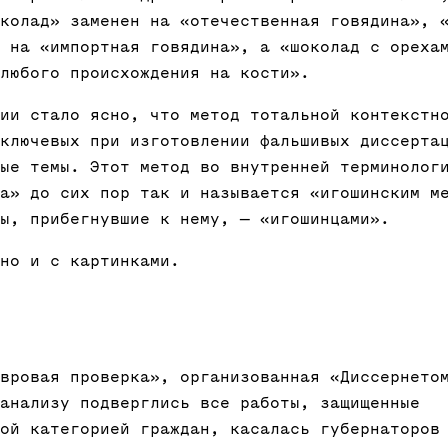
колад» заменен на «отечественная говядина», 
 на «импортная говядина», а «шоколад с ореха
любого происхождения на кости».
ии стало ясно, что метод тотальной контекстн
ключевых при изготовлении фальшивых диссерта
ые темы. Этот метод во внутренней терминолог
а» до сих пор так и называется «игошинским м
ы, прибегнувшие к нему, — «игошинцами».
но и с картинками.
вровая проверка», организованная «Диссернето
анализу подверглись все работы, защищенные
ой категорией граждан, касалась губернаторов