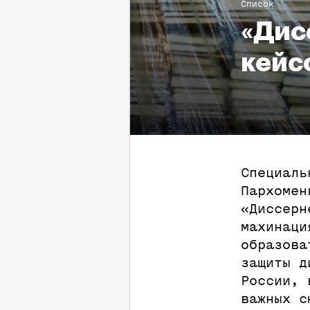
Список
«Дис
кейс
Специаль
Пархомен
«Диссерн
махинаци
образова
защиты д
России, 
важных с