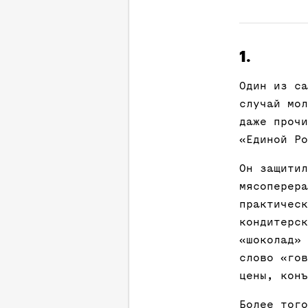
1.
Один из са
случай мол
даже прочи
«Единой Р
Он защитил
мясоперера
практическ
кондитерск
«шоколад» 
слово «гов
цены, конъ
Более того