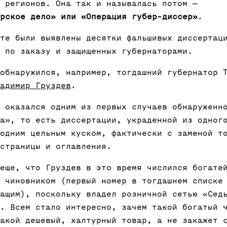
 регионов. Она так и называлась потом —
рское дело» или «Операция губер-диссер»
.
те были выявлены десятки фальшивых диссертац
 по заказу и защищенных губернаторами.
обнаружился, например, тогдашний губернатор 
адимир Груздев
.
 оказался одним из первых случаев обнаруженн
а», то есть диссертации, украденной из одног
одним цельным куском, фактически с заменой т
страницы и оглавления.
еще, что Груздев в это время числился богате
 чиновником (первый номер в тогдашнем списке
ащим), поскольку владел розничной сетью «Сед
. Всем стало интересно, зачем такой богатый 
акой дешевый, халтурный товар, а не закажет 