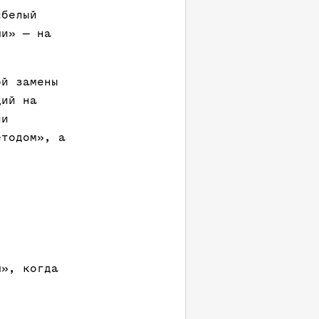
«белый
ми» — на
ой замены
ций на
ии
етодом», а
м», когда