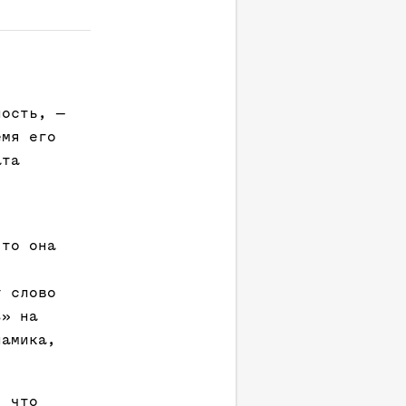
ность, —
емя его
ата
что она
у слово
з» на
намика,
, что