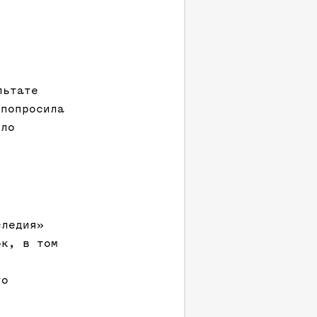
льтате
 попросила
ыло
следия»
ок, в том
го