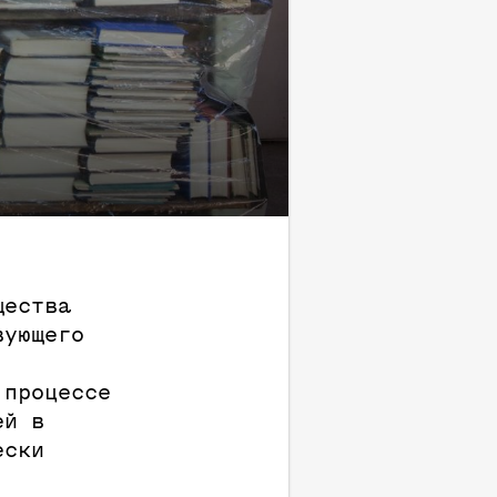
щества
вующего
 процессе
ей в
ески