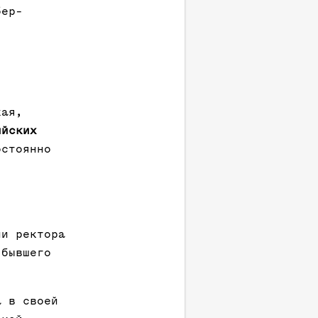
бер-
кая,
ийских
остоянно
ии ректора
 бывшего
а в своей