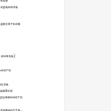
ской
охранила
 десятков
 иняза)
ьного
вуза
вшейся
аруженного
 давности.