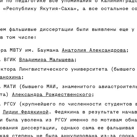
и по педагогике все упоминания о Калининград
 «Республику Якутия-Саха», а все остальное с
ем фальшивые диссертации были выявлены еще у
в том числе:
ора МВТУ им. Баумана
Анатолия Александрова
;
а ВГИК
Владимира Малышева
;
ектора Лингвистического университета (бывшего
анохина
;
а МАТИ (бывшего МАИ, знаменитого авиастроител
ута)
Александра Рождественского
;
а РГСУ (крупнейшего по численности студентов 
)
Лидии Федякиной
. Федякина в результате нача
и была уволена из РГСУ именно по мотивам обн
ования диссертации, однако сама ее фальшивая
кая степень не была аннулирована из-за срока