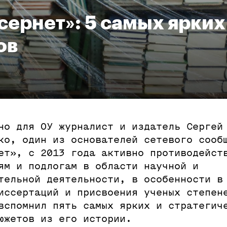
сернет»: 5 самых ярких
ов
но для ОУ журналист и издатель Сергей
ко, один из основателей сетевого сооб
ет», с 2013 года активно противодейст
ям и подлогам в области научной и
тельной деятельности, в особенности в
иссертаций и присвоения ученых степен
вспомнил пять самых ярких и стратегич
южетов из его истории.