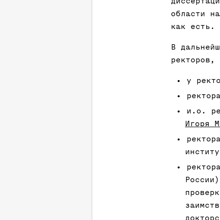
диссертаци
области на
как есть.
В дальнейш
ректоров, 
у рект
ректор
и.о. р
Игоря М
ректор
инстит
ректор
России
проверк
заимств
докторс