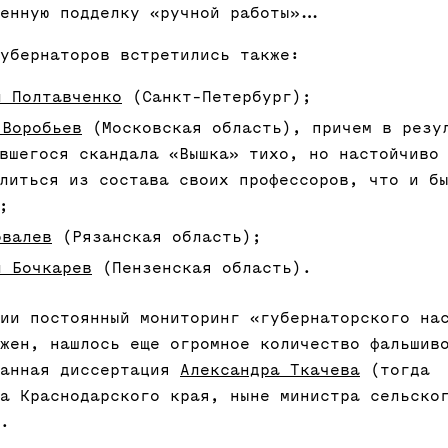
венную подделку «ручной работы»…
убернаторов встретились также:
й Полтавченко
(Санкт-Петербург);
 Воробьев
(Московская область), причем в резу
вшегося скандала «Вышка» тихо, но настойчиво
литься из состава своих профессоров, что и б
;
овалев
(Рязанская область);
й Бочкарев
(Пензенская область).
ии постоянный мониторинг «губернаторского на
жен, нашлось еще огромное количество фальшив
санная диссертация
Александра Ткачева
(тогда
а Краснодарского края, ныне министра сельско
.