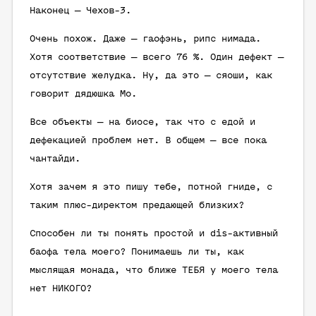
Наконец — Чехов-3.
Очень похож. Даже — гаофэнь, рипс нимада.
Хотя соответствие — всего 76 %. Один дефект —
отсутствие желудка. Ну, да это — сяоши, как
говорит дядюшка Мо.
Все объекты — на биосе, так что с едой и
дефекацией проблем нет. В общем — все пока
чантайди.
Хотя зачем я это пишу тебе, потной гниде, с
таким плюс-директом предающей
близких
?
Способен ли ты
понять
простой и dis-активный
баофа тела моего? Понимаешь ли ты, как
мыслящая монада, что ближе ТЕБЯ у моего тела
нет НИКОГО?