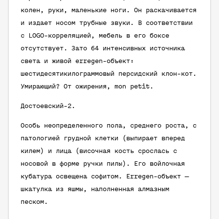
колен, руки, маленькие ноги. Он раскачивается
и издает носом трубные звуки. В соответствии
с LOGO-корреляцией, мебель в его боксе
отсутствует. Зато 64 интенсивных источника
света и живой erregen-объект:
шестидесятикилограммовый персидский клон-кот.
Умирающий? От ожирения, mon petit.
Достоевский-2.
Особь неопределенного пола, среднего роста, с
патологией грудной клетки (выпирает вперед
килем) и лица (височная кость срослась с
носовой в форме ручки пилы). Его войлочная
кубатура
освещена софитом. Erregen-объект —
шкатулка из яшмы, наполненная алмазным
песком.