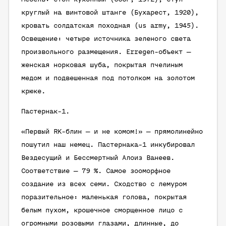
круглый на винтовой штанге (Бухарест, 1920),
кровать солдатская походная (us army, 1945).
Освещение: четыре источника зеленого света
произвольного размещения. Erregen-объект —
женская норковая шуба, покрытая пчелиным
медом и подвешенная под потолком на золотом
крюке.
Пастернак-1.
«Первый RK-блин — и не комом!» — прямолинейно
пошутил наш немец. Пастернака-1 инкубировал
Вездесущий и Бессмертный Алоиз Ванеев.
Соответствие — 79 %. Самое зооморфное
создание из всех семи. Сходство с лемуром
поразительное: маленькая голова, покрытая
белым пухом, крошечное сморщенное лицо с
огромными розовыми глазами, длинные, до