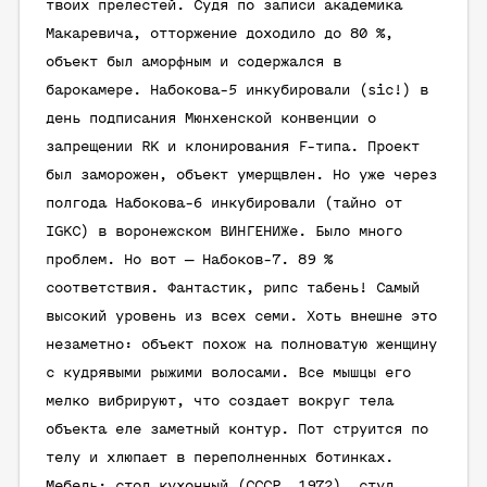
твоих прелестей. Судя по записи академика
Макаревича, отторжение доходило до 80 %,
объект был аморфным и содержался в
барокамере. Набокова-5 инкубировали (sic!) в
день подписания Мюнхенской конвенции о
запрещении RK и клонирования F-типа. Проект
был заморожен, объект умерщвлен. Но уже через
полгода Набокова-6 инкубировали (тайно от
IGKC) в воронежском ВИНГЕНИЖе. Было много
проблем. Но вот — Набоков-7. 89 %
соответствия. Фантастик, рипс табень! Самый
высокий уровень из всех семи. Хоть внешне это
незаметно: объект похож на полноватую женщину
с кудрявыми рыжими волосами. Все мышцы его
мелко вибрируют, что создает вокруг тела
объекта еле заметный контур. Пот струится по
телу и хлюпает в переполненных ботинках.
Мебель: стол кухонный (СССР, 1972), стул