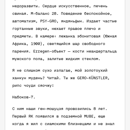
недоразвиты. Сердце искусственное, печень
свиная. M-баланс 28. Поведение беспокойное,
автоматизм, PSY-GRO, яндяньфын. Издает частые
гортанные звуки, нюхает правое плечо и
предметы. В камере: лежанка эбонитовая (Южная
Африка, 1900), светящийся шар свободного
парения. Erregen-объект — кости неандертальца
мужского пола, залитые жидким стеклом.
Я не слишком сухо излагаю, мой золотоухий
ханкун мудень? Читай. Ты же GERO-KÜNSTLER,
рипс чоуди сяочжу!
Набоков-7.
С ним наши ген-мошуцзя провозились 8 лет.
Первый RK появился в подземной MUBE, еще
когда я жил с сиамскими близнецами и не знал