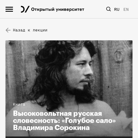
RU
EN
Назад к лекции
Книга
Высоковольтная русская
словесность: «Голубое сало»
Владимира Сорокина