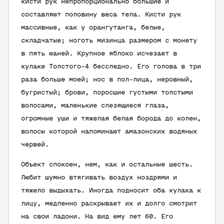
кисти рук непропорционально большие и
составляют половину веса тела. Кисти рук
массивные, как у орангутанга, белые,
складчатые; ноготь мизинца размером с монету
в пять юаней. Крупное яблоко исчезает в
кулаке Толстого-4 бесследно. Его голова в три
раза больше моей; нос в пол-лица, неровный,
бугристый; брови, поросшие густыми толстыми
волосами, маленькие слезящиеся глаза,
огромные уши и
тяжелая
белая борода до колен,
волосы которой напоминают амазонских водяных
червей.
Объект спокоен, нем, как и остальные шесть.
Любит шумно втягивать воздух ноздрями и
тяжело выдыхать. Иногда подносит оба кулака к
лицу, медленно раскрывает их и долго смотрит
на свои ладони. На вид ему лет 60. Его