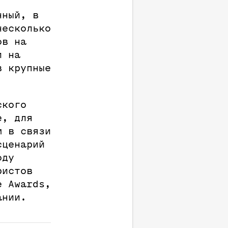
нный, в
несколько
ов на
и на
в крупные
ского
е, для
м в связи
сценарий
оду
ристов
e Awards,
ании.