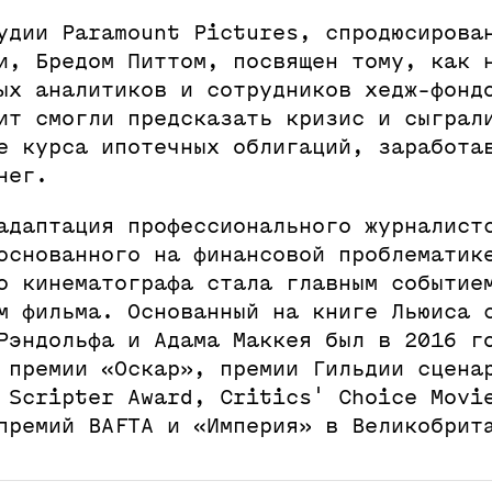
удии Paramount Pictures, спродюсирова
и, Бредом Питтом, посвящен тому, как 
ых аналитиков и сотрудников хедж-фонд
ит смогли предсказать кризис и сыграл
е курса ипотечных облигаций, заработа
нег.
адаптация профессионального журналист
основанного на финансовой проблематик
о кинематографа стала главным событие
м фильма. Основанный на книге Льюиса 
Рэндольфа и Адама Маккея был в 2016 г
 премии «Оскар», премии Гильдии сцена
 Scripter Award, Critics' Choice Movi
премий BAFTA и «Империя» в Великобрит