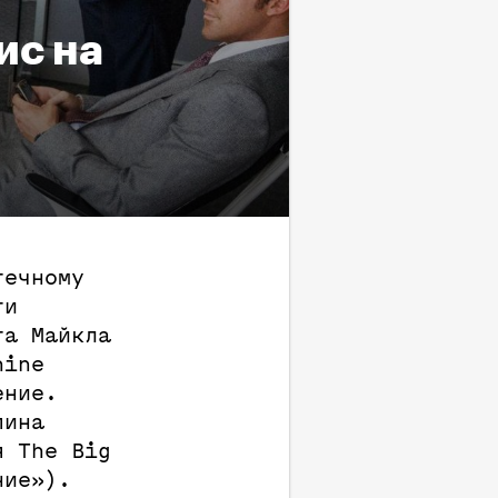
ис на
течному
ги
та Майкла
hine
ение.
пина
я The Big
ние»).