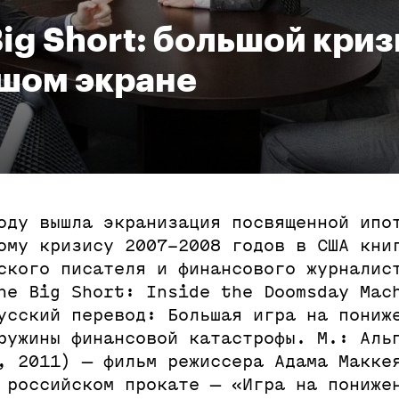
Big Short: большой криз
шом экране
оду вышла экранизация посвященной ипо
ому кризису 2007–2008 годов в США кни
ского писателя и финансового журналис
he Big Short: Inside the Doomsday Mac
усский перевод: Большая игра на пониж
ружины финансовой катастрофы. М.: Аль
, 2011) — фильм режиссера Адама Макке
 российском прокате — «Игра на пониже