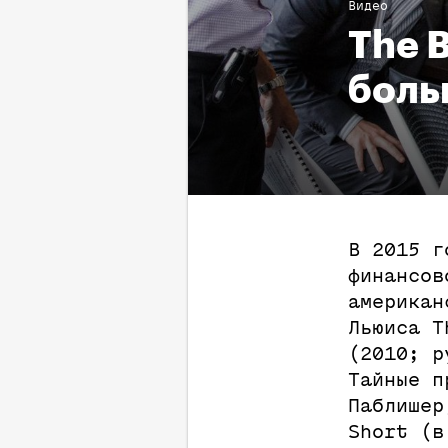
Видео
The 
боль
В 2015 г
финансов
американ
Льюиса T
(2010; р
Тайные п
Паблишер
Short (в