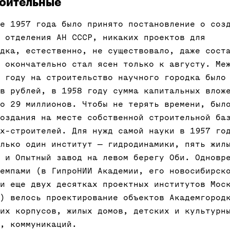
роительные
е 1957 года было принято постановление о соз
 отделения АН СССР, никаких проектов для
дка, естественно, не существовало, даже сост
 окончательно стал ясен только к августу. Ме
 году на строительство научного городка было
в рублей, в 1958 году сумма капитальных влож
о 29 миллионов. Чтобы не терять времени, был
оздания на месте собственной строительной ба
х-строителей. Для нужд самой науки в 1957 го
лько один институт — гидродинамики, пять жил
 и Опытный завод на левом берегу Оби. Одновр
емпами (в ГипроНИИ Академии, его новосибирск
и еще двух десятках проектных институтов Мос
) велось проектирование объектов Академгород
их корпусов, жилых домов, детских и культурн
, коммуникаций.