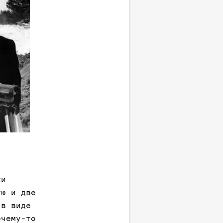
ки
ую и две
 в виде
очему-то