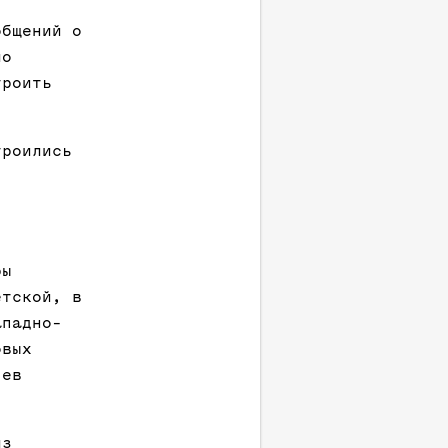
общений о
ло
троить
троились
ры
етской, в
ападно-
овых
чев
из