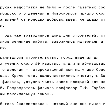
руках недостатка не было — после газетных со
ибирского отделения в Новосибирск пришло око
аявлений от молодых добровольцев, желающих с
и.
 года уже возводились дома для строителей, с
лись земляные работы, завозились материалы и
ие.
рачивалось строительство, город выделил для
х ученых около 50 квартир, а для штаб-кварти
 отделения — четырехэтажный дом на улице Сов
ода. Кроме того, самоуплотнились институты З
 филиала, уступив часть своих площадей для н
й. Председатель филиала профессор Т.Ф. Горба
ам максимальную помощь.
8 года Академгородок, который еще «не вышел 