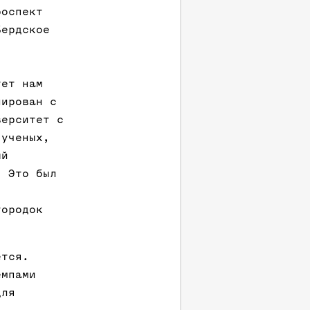
роспект
Бердское
ует нам
нирован с
верситет с
 ученых,
ый
. Это был
городок
ется.
емпами
для