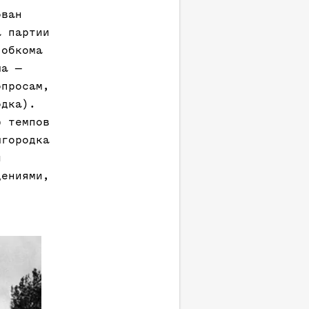
ован
а партии
 обкома
ма —
опросам,
одка).
ю темпов
мгородка
и
дениями,