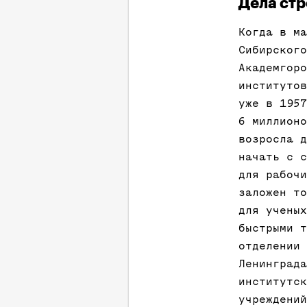
Дела ст
Когда в ма
Сибирского
Академгоро
институтов
уже в 1957
6 миллионо
возросла д
начать с с
для рабочи
заложен то
для ученых
быстрыми т
отделении 
Ленинграда
институтск
учреждений