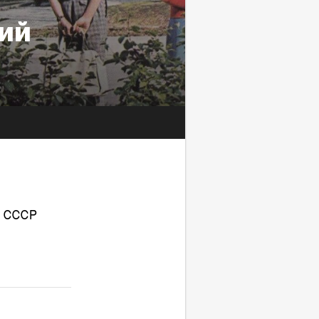
кий
 СССР