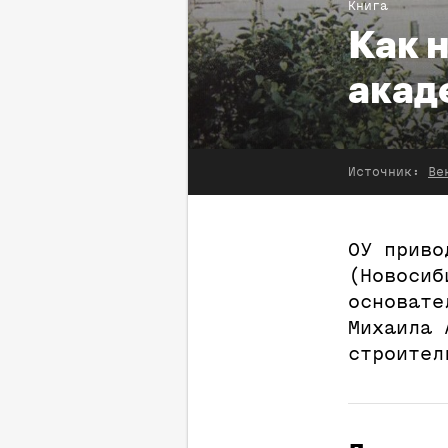
Книга
Как 
акад
Источник:
Ве
ОУ приво
(Новосиб
основате
Михаила 
строител