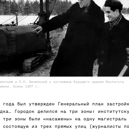
рентьев и П.П. Белинский у котлована будущего здания Института
амики. Осень 1957 г.
 года был утвержден Генеральный план застрой
дка. Городок делился на три зоны: институтск
 три зоны были «насажены» на одну магистраль
 состоящую из трех прямых улиц (журналисты п