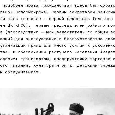
 приобрел права гражданства: здесь был образ
район Новосибирска. Первым секретарем райком
Лигачев (позднее — первый секретарь Томского
ен ЦК КПСС), первым председателем райисполко
в (впоследствии — мой заместитель по общим в
авший для эксплуатации и благоустройства гор
рганизации прилагали много усилий к ускорени
тва, к обеспечению растущего населения Акаде
одимым: транспортом, предприятиями торговли 
ого питания, культуры и быта, детскими учреж
м обслуживанием.