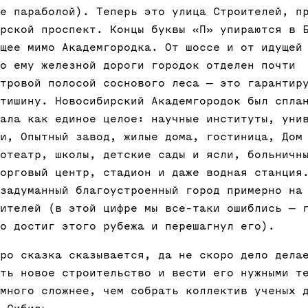
е параболой). Теперь это улица Строителей, п
рской проспект. Концы буквы «П» упираются в 
щее мимо Академгородка. От шоссе и от идущей
о ему железной дороги городок отделен почти
тровой полосой соснового леса — это гарантир
тишину. Новосибирский Академгородок был спла
ала как единое целое: научные институты, уни
и, Опытный завод, жилые дома, гостиница, Дом
отеатр, школы, детские сады и ясли, больничн
орговый центр, стадион и даже водная станция
задуманный благоустроенный город примерно на
ителей (в этой цифре мы все-таки ошиблись — 
о достиг этого рубежа и перешагнул его).
ро сказка сказывается, да не скоро дело дела
ть новое строительство и вести его нужными т
много сложнее, чем собрать коллектив ученых 