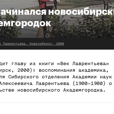
начинался новосибирс
емгородок
к Лаврентьева. Новосибирск, 2000
дит главу из книги «Век Лаврентьева»
ирск, 2000): воспоминания академика,
ля Сибирского отделения Академии наук
Алексеевича Лаврентьева (1900–1980) о
ьстве новосибирского Академгородка.