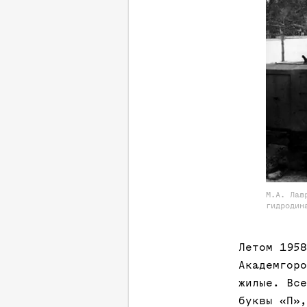
М.А. Лав
гидродин
Летом 1958
Академгоро
жилые. Все
буквы «П»,