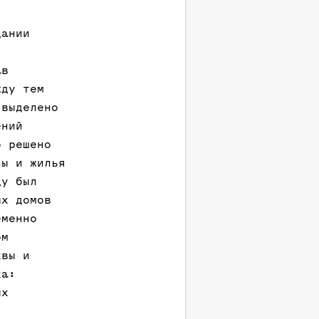
дании
ав
жду тем
 выделено
ений
о решено
зы и жилья
ду был
ых домов
еменно
ом
квы и
ка:
ых