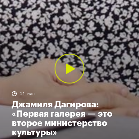
14 мин
Джамиля Дагирова:
«Первая галерея — это
второе министерство
культуры»